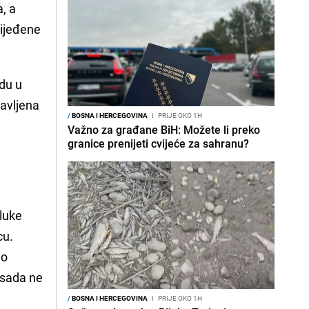
a, a
rijeđene
udu u
tavljena
/
BOSNA I HERCEGOVINA
I
PRIJE OKO 1H
Važno za građane BiH: Možete li preko
granice prenijeti cvijeće za sahranu?
dluke
cu.
ao
 sada ne
/
BOSNA I HERCEGOVINA
I
PRIJE OKO 1H