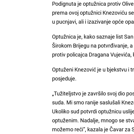
Podignuta je optužnica protiv Olive
prema ovoj optužnici Knezoviću se 
u pucnjavi, ali i izazivanje opće op
Optužnica je, kako saznaje list Sa
Širokom Brijegu na potvrđivanje, a
protiv policajca Dragana Vujevića, 
Optuženi Knezović je u bjekstvu i t
posjeduje.
„Tužiteljstvo je završilo svoj dio p
suda. Mi smo ranije saslušali Knez
Ukoliko sud potvrdi optužnicu usli
optuženim. Nadalje, mnogo se stvar
možemo reći“, kazala je Čavar za 