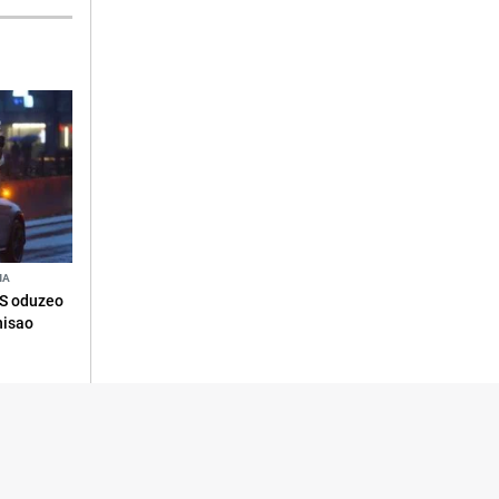
NA
RS oduzeo
nisao