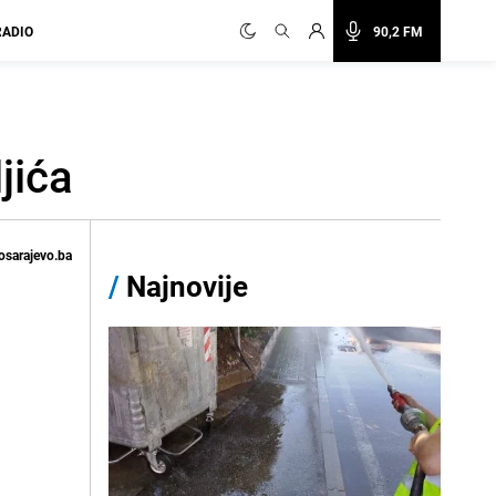
RADIO
90,2 FM
jića
osarajevo.ba
/
Najnovije