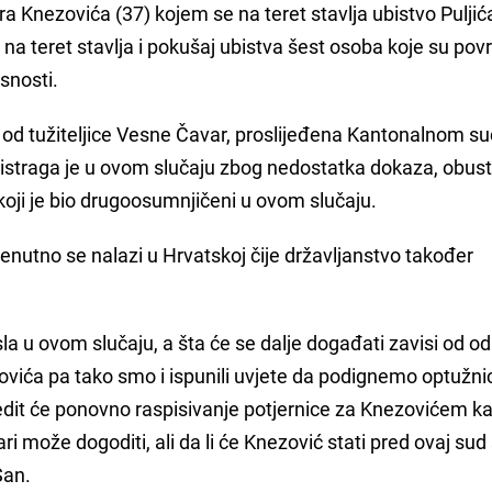
ra Knezovića (37) kojem se na teret stavlja ubistvo Puljić
na teret stavlja i pokušaj ubistva šest osoba koje su pov
asnosti.
n od tužiteljice Vesne Čavar, proslijeđena Kantonalnom s
 istraga je u ovom slučaju zbog nedostatka dokaza, obus
koji je bio drugoosumnjičeni u ovom slučaju.
renutno se nalazi u Hrvatskoj čije državljanstvo također
osla u ovom slučaju, a šta će se dalje događati zavisi od o
ovića pa tako smo i ispunili uvjete da podignemo optužni
jedit će ponovno raspisivanje potjernice za Knezovićem k
i može dogoditi, ali da li će Knezović stati pred ovaj sud
San.