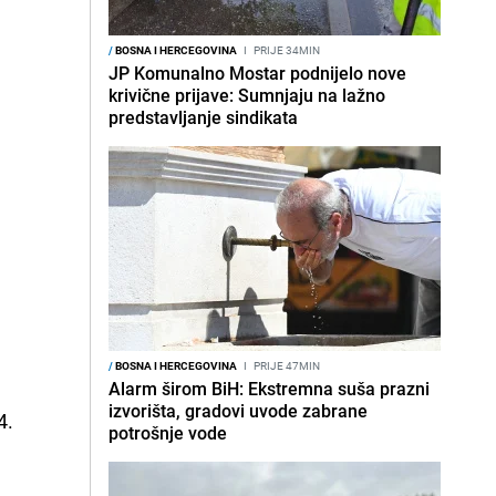
/
BOSNA I HERCEGOVINA
I
PRIJE 34MIN
JP Komunalno Mostar podnijelo nove
krivične prijave: Sumnjaju na lažno
predstavljanje sindikata
/
BOSNA I HERCEGOVINA
I
PRIJE 47MIN
Alarm širom BiH: Ekstremna suša prazni
izvorišta, gradovi uvode zabrane
4.
potrošnje vode