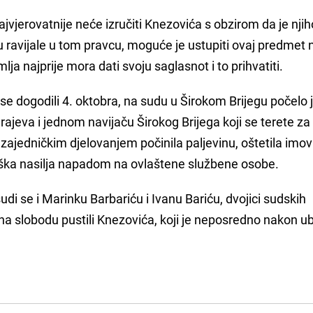
jvjerovatnije neće izručiti Knezovića s obzirom da je nji
du ravijale u tom pravcu, moguće je ustupiti ovaj predmet 
zemlja najprije mora dati svoju saglasnot i to prihvatiti.
se dogodili 4. oktobra, na sudu u Širokom Brijegu počelo 
ajeva i jednom navijaču Širokog Brijega koji se terete za
e zajedničkim djelovanjem počinila paljevinu, oštetila imo
eška nasilja napadom na ovlaštene službene osobe.
i se i Marinku Barbariću i Ivanu Bariću, dvojici sudskih
u na slobodu pustili Knezovića, koji je neposredno nakon u