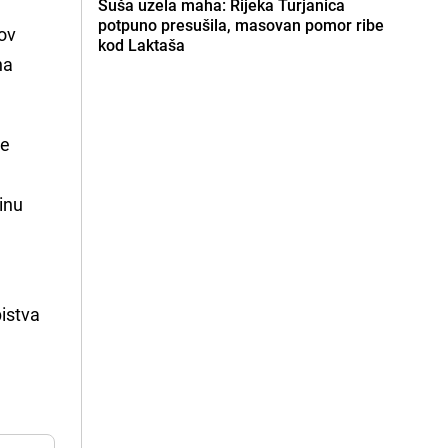
Suša uzela maha: Rijeka Turjanica
potpuno presušila, masovan pomor ribe
hov
kod Laktaša
na
je
vinu
bistva