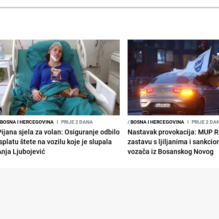
BOSNA I HERCEGOVINA
I
PRIJE 2 DANA
/
BOSNA I HERCEGOVINA
I
PRIJE 2 DA
Pijana sjela za volan: Osiguranje odbilo
Nastavak provokacija: MUP 
splatu štete na vozilu koje je slupala
zastavu s ljiljanima i sankcio
Anja Ljubojević
vozača iz Bosanskog Novog