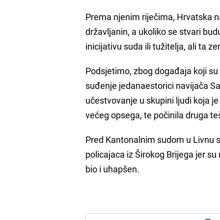
Prema njenim riječima, Hrvatska na
državljanin, a ukoliko se stvari bu
inicijativu suda ili tužitelja, ali ta 
Podsjetimo, zbog događaja koji su 
suđenje jedanaestorici navijača Sar
učestvovanje u skupini ljudi koja j
većeg opsega, te počinila druga t
Pred Kantonalnim sudom u Livnu sud
policajaca iz Širokog Brijega jer s
bio i uhapšen.