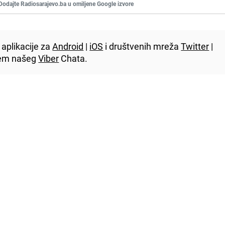
Dodajte Radiosarajevo.ba u omiljene Google izvore
aplikacije za
Android
|
iOS
i društvenih mreža
Twitter
|
utem našeg
Viber
Chata.