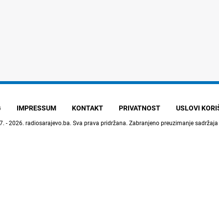
G
IMPRESSUM
KONTAKT
PRIVATNOST
USLOVI KOR
7. - 2026.
radiosarajevo.ba
. Sva prava pridržana. Zabranjeno preuzimanje sadržaja