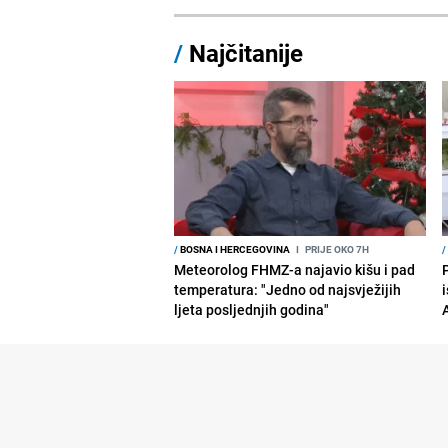
/
Najčitanije
/
BOSNA I HERCEGOVINA
I
PRIJE OKO 7H
/
Meteorolog FHMZ-a najavio kišu i pad
temperatura: "Jedno od najsvježijih
i
ljeta posljednjih godina"