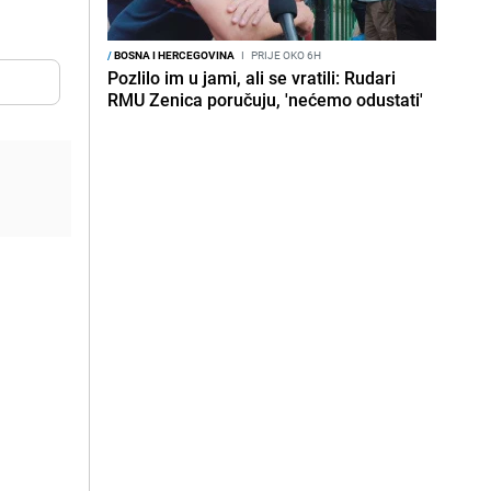
/
BOSNA I HERCEGOVINA
I
PRIJE OKO 6H
Pozlilo im u jami, ali se vratili: Rudari
RMU Zenica poručuju, 'nećemo odustati'