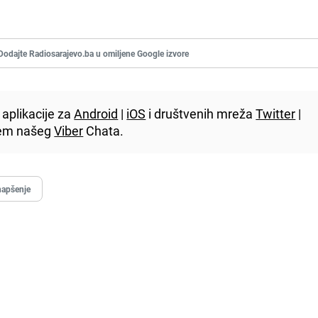
Dodajte Radiosarajevo.ba u omiljene Google izvore
aplikacije za
Android
|
iOS
i društvenih mreža
Twitter
|
utem našeg
Viber
Chata.
hapšenje