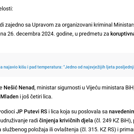
losti:
vodi zajedno sa Upravom za organizovani kriminal Ministar
dana 26. decembra 2024. godine, u predmetu za
koruptivn
najavio kišu i pad temperatura: "Jedno od najsvježijih ljeta posljednj
de
Nešić Nenad
, ministar sigurnosti u Vijeću ministara BiH
 Mladen
i još četiri lica.
vodioci
JP Putevi RS
i lica koja su poslovala sa
navedeni
la-udruživanje radi
činjenja krivičnih djela
(čl. 249 KZ BiH),
 službenog položaja ili ovlaštenja (čl. 315. KZ RS) i prim