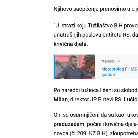
Njihovo saopćenje prenosimo u cije
"U istrazi koju Tužilaštvo BiH pro
unutrašnjih poslova entiteta RS, 
krivična djela.
TRENDING
Meteorolog FHMZ-a 
godina"
Po naredbi tužioca lišeni su slobo
Milan
, direktor JP Putevi RS,
Lučić
Oni su osumnjičeni da su kao ruko
preduzećem
, počinili krivična dje
novca (čl.209. KZ BiH), zloupotreba