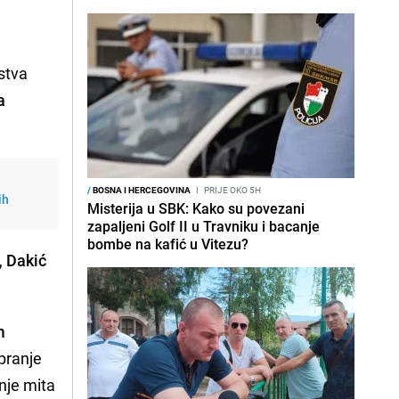
stva
a
/
BOSNA I HERCEGOVINA
I
PRIJE OKO 5H
ih
Misterija u SBK: Kako su povezani
zapaljeni Golf II u Travniku i bacanje
bombe na kafić u Vitezu?
,
Dakić
m
 pranje
anje mita