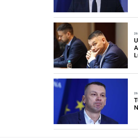
26
U
A
L
26
T
N