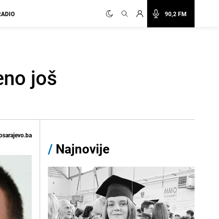
RADIO
90,2 FM
eno još
osarajevo.ba
/
Najnovije