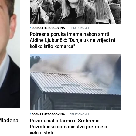
/
BOSNA I HERCEGOVINA
I
PRIJE OKO 3H
Potresna poruka imama nakon smrti
Aldine Ljubunčić: "Dunjaluk ne vrijedi ni
koliko krilo komarca"
/
BOSNA I HERCEGOVINA
I
PRIJE OKO 4H
 Mladena
Požar uništio farmu u Srebrenici:
Povratničko domaćinstvo pretrpjelo
veliku štetu