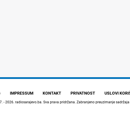
G
IMPRESSUM
KONTAKT
PRIVATNOST
USLOVI KOR
7. - 2026.
radiosarajevo.ba
. Sva prava pridržana. Zabranjeno preuzimanje sadržaja