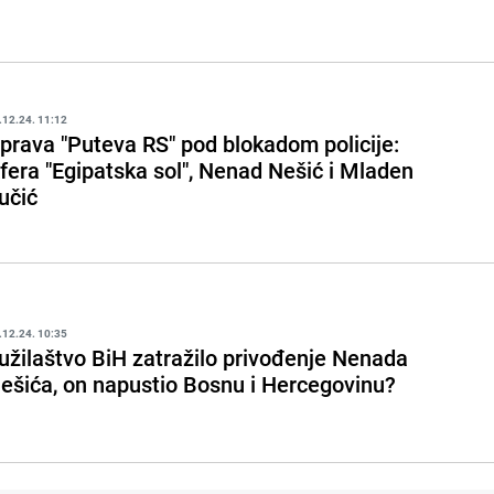
.12.24. 11:12
prava "Puteva RS" pod blokadom policije:
fera "Egipatska sol", Nenad Nešić i Mladen
učić
.12.24. 10:35
užilaštvo BiH zatražilo privođenje Nenada
ešića, on napustio Bosnu i Hercegovinu?