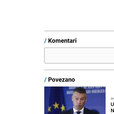
/
Komentari
/
Povezano
26
U
N