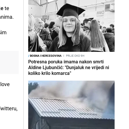
je
te
anima.
ašim
/
BOSNA I HERCEGOVINA
I
PRIJE OKO 9H
Potresna poruka imama nakon smrti
Aldine Ljubunčić: "Dunjaluk ne vrijedi ni
koliko krilo komarca"
elove
witteru,