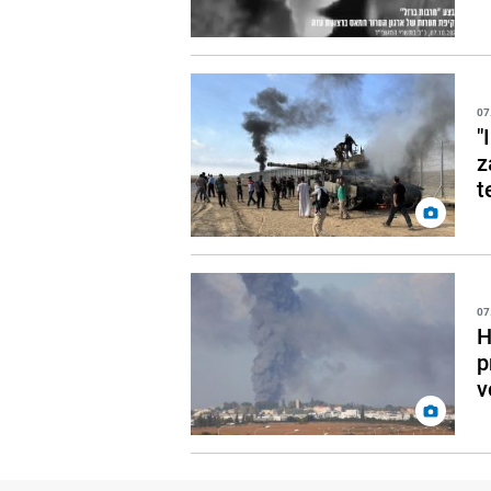
07
"
z
t
07
H
p
v