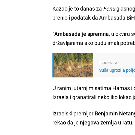
Kazao je to danas za
Fenu
glasnog
prenio i podatak da Ambasada BiH 
"
Ambasada je spremna
, u okviru 
državljanima ako budu imali potreb
TRENDING
Suša ugrozila polj
U ranim jutarnjim satima Hamas i dr
Izraela i granatirali nekoliko lokacij
Izraelski premijer
Benjamin Netan
rekao da je
njegova zemlja u ratu.