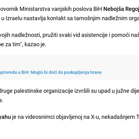
ovornik Ministarstva vanjskih poslova BiH
Nebojša Rego
u Izraelu nastavlja kontakt sa tamošnjim nadležnim org
svojih nadležnosti, pružiti svaki vid asistencije i pomoći n
e za tim", kazao je.
oprivredu u BiH: Moglo bi doći do poskupljenja hrane
uge palestinske organizacije izvršili su upad u južne dij
a.
yahu
je na videosnimci objavljenoj na X-u, nekadašnjem T