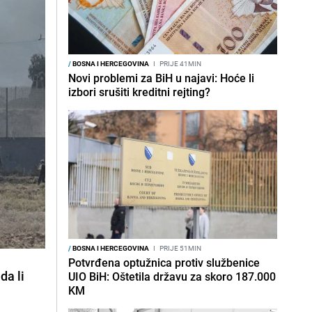
/
BOSNA I HERCEGOVINA
I
PRIJE 41MIN
Novi problemi za BiH u najavi: Hoće li
izbori srušiti kreditni rejting?
/
BOSNA I HERCEGOVINA
I
PRIJE 51MIN
Potvrđena optužnica protiv službenice
da li
UIO BiH: Oštetila državu za skoro 187.000
KM