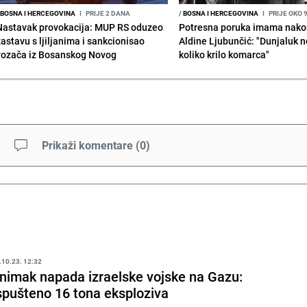
BOSNA I HERCEGOVINA
I
PRIJE 2 DANA
/
BOSNA I HERCEGOVINA
I
PRIJE OKO 
Nastavak provokacija: MUP RS oduzeo
Potresna poruka imama nako
zastavu s ljiljanima i sankcionisao
Aldine Ljubunčić: "Dunjaluk ne
vozača iz Bosanskog Novog
koliko krilo komarca"
Prikaži komentare
(
0
)
.10.23. 12:32
nimak napada izraelske vojske na Gazu:
spušteno 16 tona eksploziva