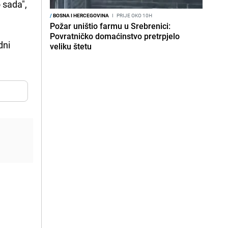
o sada",
/
BOSNA I HERCEGOVINA
I
PRIJE OKO 10H
Požar uništio farmu u Srebrenici:
Povratničko domaćinstvo pretrpjelo
dni
veliku štetu