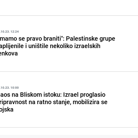
.10.23. 12:24
Imamo se pravo braniti": Palestinske grupe
aplijenile i uništile nekoliko izraelskih
enkova
.10.23. 10:00
aos na Bliskom istoku: Izrael proglasio
ripravnost na ratno stanje, mobilizira se
ojska