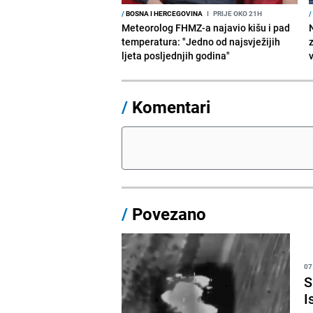
/
BOSNA I HERCEGOVINA
I
PRIJE OKO 21H
/
Meteorolog FHMZ-a najavio kišu i pad
temperatura: "Jedno od najsvježijih
ljeta posljednjih godina"
/
Komentari
/
Povezano
07
S
I