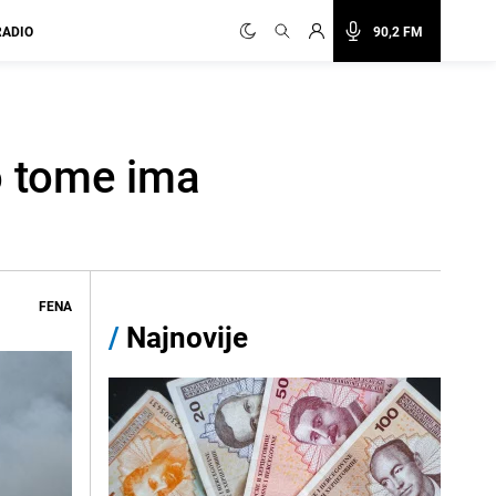
RADIO
90,2 FM
o tome ima
FENA
/
Najnovije