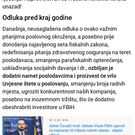
unazad!
Odluka pred kraj godine
Današnja, neusaglašena odluka o ovako važnim
pitanjima poslovnog okruženja, a posebno prije
donošenja najavljenog seta fiskalnih zakona,
redefinisanja pitanja zdravstvenog osiguranja na teret
poslodavaca, smanjenja parafiskalnih opterećenja,
usklađivanja socijalnih davanja i dr.,
ozbiljan je
dodatni namet poslodavcima i proizvest će vrlo
izvjesne štete u poslovanju
, smanjenju broja radnih
mjesta, ugroziti konkurentnost naših kompanija,
posebno na inozemnom tržištu, što će dodatno
obeshrabriti investitore u FBiH.
30.12.24. 18:54
Admir Čavalić tvrdi: Odluka Vlade FBiH ugrozit
će najmanje 20 hiljada radnih mjesta - slijede
otkazi