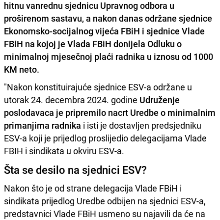
hitnu vanrednu sjednicu Upravnog odbora u
proširenom sastavu, a nakon danas održane sjednice
Ekonomsko-socijalnog vijeća FBiH i sjednice Vlade
FBiH na kojoj je Vlada FBiH donijela Odluku o
minimalnoj mjesečnoj plaći radnika u iznosu od 1000
KM neto.
"Nakon konstituirajuće sjednice ESV-a održane u
utorak 24. decembra 2024. godine
Udruženje
poslodavaca je pripremilo nacrt Uredbe o minimalnim
primanjima radnika
i isti je dostavljen predsjedniku
ESV-a koji je prijedlog proslijedio delegacijama Vlade
FBIH i sindikata u okviru ESV-a.
Šta se desilo na sjednici ESV?
Nakon što je od strane delegacija Vlade FBiH i
sindikata prijedlog Uredbe odbijen na sjednici ESV-a,
predstavnici Vlade FBiH usmeno su najavili da će na