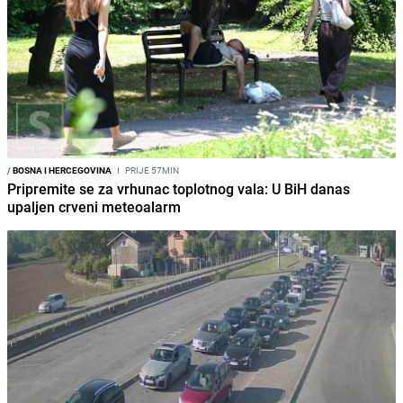
/
BOSNA I HERCEGOVINA
I
PRIJE 57MIN
Pripremite se za vrhunac toplotnog vala: U BiH danas
upaljen crveni meteoalarm