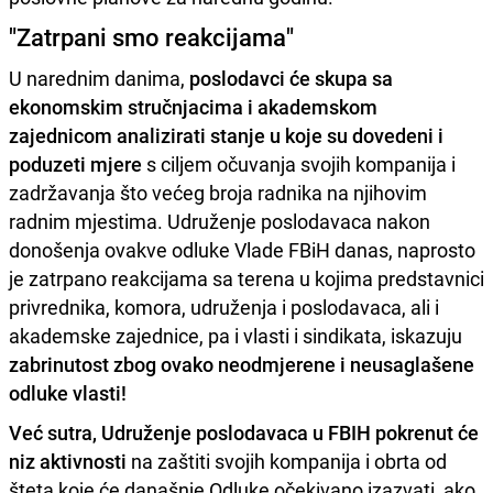
"Zatrpani smo reakcijama"
U narednim danima,
poslodavci će skupa sa
ekonomskim stručnjacima i akademskom
zajednicom analizirati stanje u koje su dovedeni i
poduzeti mjere
s ciljem očuvanja svojih kompanija i
zadržavanja što većeg broja radnika na njihovim
radnim mjestima. Udruženje poslodavaca nakon
donošenja ovakve odluke Vlade FBiH danas, naprosto
je zatrpano reakcijama sa terena u kojima predstavnici
privrednika, komora, udruženja i poslodavaca, ali i
akademske zajednice, pa i vlasti i sindikata, iskazuju
zabrinutost zbog ovako neodmjerene i neusaglašene
odluke vlasti!
Već sutra, Udruženje poslodavaca u FBIH pokrenut će
niz aktivnosti
na zaštiti svojih kompanija i obrta od
šteta koje će današnje Odluke očekivano izazvati, ako