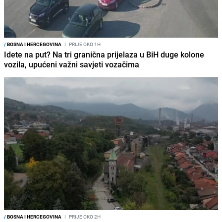
/
BOSNA I HERCEGOVINA
I
PRIJE OKO 1H
Idete na put? Na tri granična prijelaza u BiH duge kolone
vozila, upućeni važni savjeti vozačima
/
BOSNA I HERCEGOVINA
I
PRIJE OKO 2H