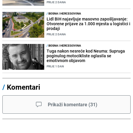
PRIJE 2 DANA
/
BOSNA I HERCEGOVINA
Lidl BiH najavljuje masovno zapošljavanje:
Otvorene prijave za 1.000 mjesta u logistici i
prodaji
PRIJE 2 DANA
/
BOSNA I HERCEGOVINA
Tuga nakon nesreće kod Neuma: Supruga
poginulog motocikliste oglasila se
emotivnom objavom
PRIJE 1 DAN
/
Komentari
Prikaži komentare
(
31
)