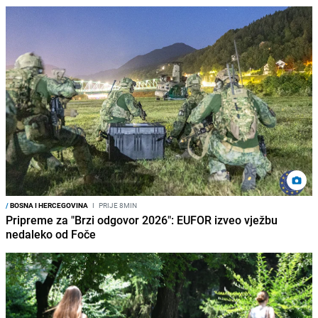
/
BOSNA I HERCEGOVINA
I
PRIJE 8MIN
Pripreme za "Brzi odgovor 2026": EUFOR izveo vježbu
nedaleko od Foče