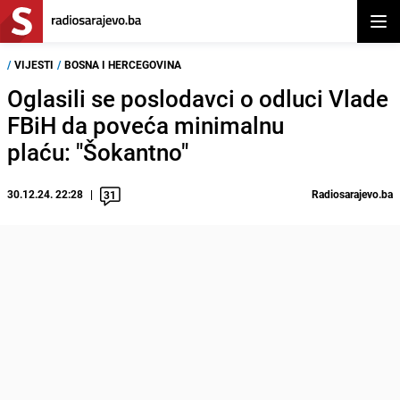
Otvor
/
VIJESTI
/
BOSNA I HERCEGOVINA
Oglasili se poslodavci o odluci Vlade
FBiH da poveća minimalnu
plaću: "Šokantno"
30.12.24. 22:28
Radiosarajevo.ba
31