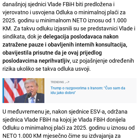
današnjoj sjednici Vlade FBiH biti predložena i
vjerovatno i usvojena Odluka o minimalnoj plaći za
2025. godinu u minimalnom NETO iznosu od 1.000
KM. Za takvu odluku izjasnili su se predstavnici Vlade i
sindikata, dok je
delegacija poslodavaca nakon
zatražene pauze i obavljenih internih konsultacija,
obavijestila prisutne da je ovaj prijedlog
poslodavcima neprihvatljiv
, uz pojašnjenje određenih
rizika ukoliko se takva odluka usvoji.
TRENDING
Trump o razgovorima s Iranom: "Čuo sam da
idu jako dobro"
U međuvremenu je, nakon sjednice ESV-a, održana
sjednica Vlade FBiH na kojoj je Vlada FBiH donijela
Odluku o minimalnoj plaći za 2025. godinu u iznosu od
NETO 1.000 KM mjesečno čime su izdvajanja za