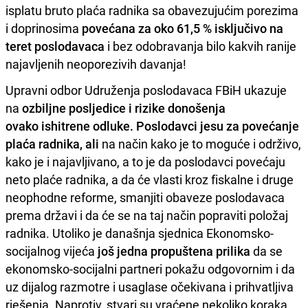
isplatu bruto plaća radnika sa obavezujućim porezima
i doprinosima
povećana za oko 61,5 % isključivo na
teret poslodavaca
i bez odobravanja bilo kakvih ranije
najavljenih neoporezivih davanja!
Upravni odbor Udruženja poslodavaca FBiH ukazuje
na
ozbiljne posljedice i rizike donošenja
ovako ishitrene odluke. Poslodavci jesu za povećanje
plaća radnika, ali
na način kako je to moguće i održivo,
kako je i najavljivano, a to je da poslodavci povećaju
neto plaće radnika, a da će vlasti kroz fiskalne i druge
neophodne reforme, smanjiti obaveze poslodavaca
prema državi i da će se na taj način popraviti položaj
radnika. Utoliko je današnja sjednica Ekonomsko-
socijalnog vijeća
još jedna propuštena prilika
da se
ekonomsko-socijalni partneri pokažu odgovornim i da
uz dijalog razmotre i usaglase očekivana i prihvatljiva
rješenja. Naprotiv, stvari su vraćene nekoliko koraka