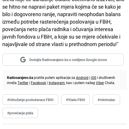
se hitno ne napravi paket mjera kojima će se kako je
bilo i dogovoreno ranije, napraviti neophodan balans
između potrebe rasterećenja poslovanja u FBiH,
povećanja neto plaća radnika i očuvanja interesa
javnih fondova u FBiH, a koje su se mjere očekivale i
najavljivale od strane vlasti u prethodnom periodu!"
Dodajte Radiosarajevo.ba u omiljene Google izvore
Radiosarajevo.ba
pratite putem aplikacije za
Android
|
iOS
i društvenih
mreža
Twitter
|
Facebook
|
Instagram
, kao i putem našeg
Viber
Chata.
#Udruženje poslodavaca FBiH
#Vlada FBiH
#minimalac
#povećanje plata