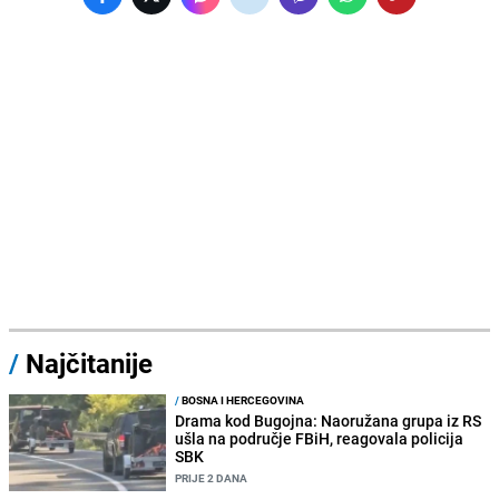
/
Najčitanije
/
BOSNA I HERCEGOVINA
Drama kod Bugojna: Naoružana grupa iz RS
ušla na područje FBiH, reagovala policija
SBK
PRIJE 2 DANA