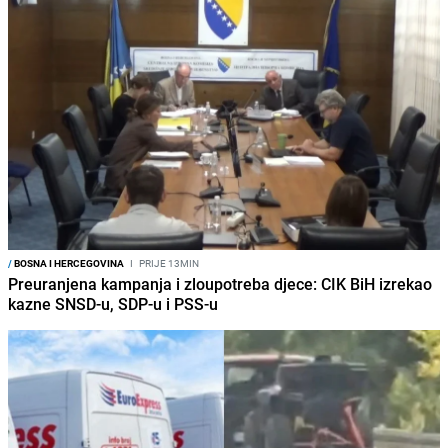
/
BOSNA I HERCEGOVINA
I
PRIJE 13MIN
Preuranjena kampanja i zloupotreba djece: CIK BiH izrekao
kazne SNSD-u, SDP-u i PSS-u