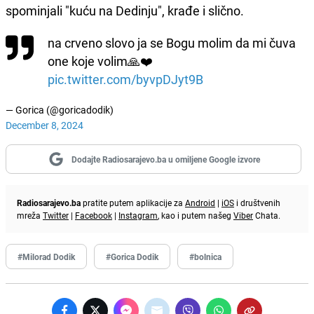
spominjali "kuću na Dedinju", krađe i slično.
na crveno slovo ja se Bogu molim da mi čuva
one koje volim🙏❤️
pic.twitter.com/byvpDJyt9B
— Gorica (@goricadodik)
December 8, 2024
Dodajte Radiosarajevo.ba u omiljene Google izvore
Radiosarajevo.ba
pratite putem aplikacije za
Android
|
iOS
i društvenih
mreža
Twitter
|
Facebook
|
Instagram
, kao i putem našeg
Viber
Chata.
#Milorad Dodik
#Gorica Dodik
#bolnica