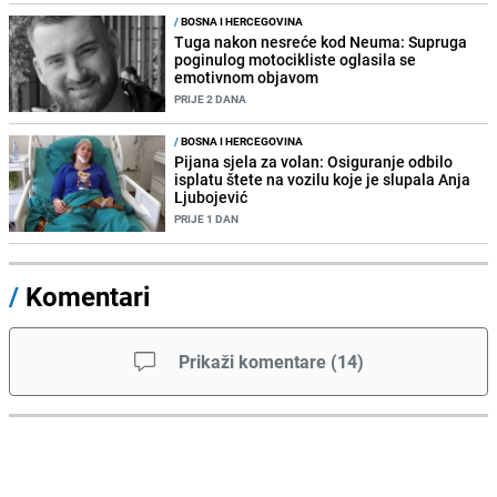
/
BOSNA I HERCEGOVINA
Tuga nakon nesreće kod Neuma: Supruga
poginulog motocikliste oglasila se
emotivnom objavom
PRIJE 2 DANA
/
BOSNA I HERCEGOVINA
Pijana sjela za volan: Osiguranje odbilo
isplatu štete na vozilu koje je slupala Anja
Ljubojević
PRIJE 1 DAN
/
Komentari
Prikaži komentare
(
14
)