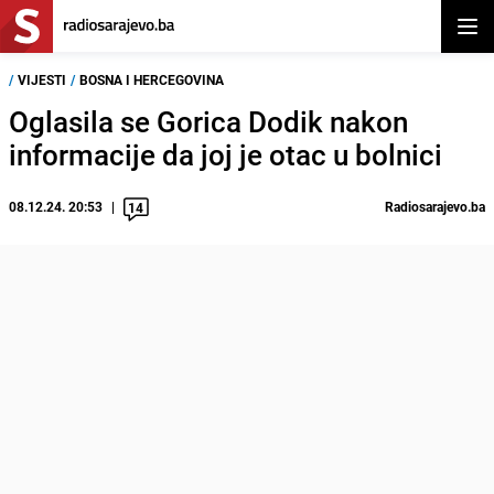
Otvor
/
VIJESTI
/
BOSNA I HERCEGOVINA
Oglasila se Gorica Dodik nakon
informacije da joj je otac u bolnici
08.12.24. 20:53
Radiosarajevo.ba
14