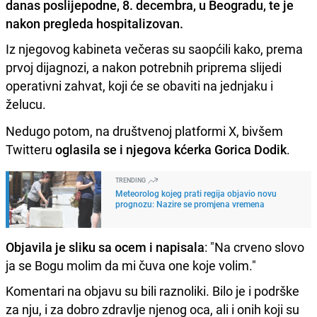
danas poslijepodne, 8. decembra, u Beogradu, te je
nakon pregleda hospitalizovan.
Iz njegovog kabineta večeras su saopćili kako, prema
prvoj dijagnozi, a nakon potrebnih priprema slijedi
operativni zahvat, koji će se obaviti na jednjaku i
želucu.
Nedugo potom, na društvenoj platformi X, bivšem
Twitteru
oglasila se i njegova kćerka Gorica Dodik
.
TRENDING
Meteorolog kojeg prati regija objavio novu
prognozu: Nazire se promjena vremena
Objavila je sliku sa ocem i napisala
: "Na crveno slovo
ja se Bogu molim da mi čuva one koje volim."
Komentari na objavu su bili raznoliki. Bilo je i podrške
za nju, i za dobro zdravlje njenog oca, ali i onih koji su