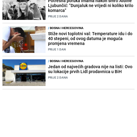
Potresna poruka imama nakon smrti Aldine
Ljubunčić: "Dunjaluk ne vrijedi ni koliko krilo
komarca"
PRIJE 2 DANA
/
BOSNA I HERCEGOVINA
Stiže novi toplotni val: Temperature idu i do
40 stepeni, od ovog datuma je moguća
promjena vremena
PRIJE 1 DAN
/
BOSNA I HERCEGOVINA
Jedan od najvećih gradova nije na listi: Ovo
su lokacije prvih Lidl prodavnica u BiH
PRIJE 2 DANA