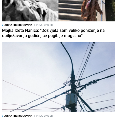
/
BOSNA I HERCEGOVINA
I
PRIJE OKO 2H
Majka Izeta Nanića: "Doživjela sam veliko poniženje na
obilježavanju godišnjice pogibije mog sina"
/
BOSNA I HERCEGOVINA
I
PRIJE OKO 2H