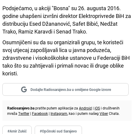
Podsjećamo, u akciji "Bosna" su 26. augusta 2016.
godine uhapšeni izvršni direktor Elektroprivrede BiH za
distribuciju Esed Džananović, Safet Bibić, Nedžat
Trako, Ramiz Karavdi i Senad Trako.
Osumnjičeni su da su organizirali grupu, te koristeći
svoj utjecaj zapošljavali lica u javna poduzeća,
zdravstvene i visokoškolske ustanove u Federaciji BiH
tako što su zahtijevali i primali novac ili druge oblike
koristi.
Dodajte Radiosarajevo.ba u omiljene Google izvore
Radiosarajevo.ba
pratite putem aplikacije za
Android
|
iOS
i društvenih
mreža
Twitter
|
Facebook
|
Instagram
, kao i putem našeg
Viber
Chata.
#Amir Zukić
#Općinski sud Sarajevo