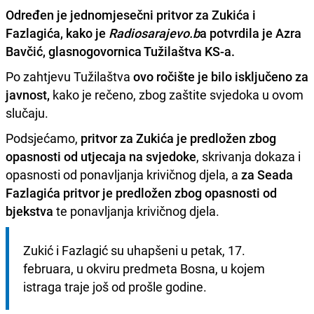
Određen je jednomjesečni pritvor za Zukića i
Fazlagića, kako je
Radiosarajevo.b
a potvrdila je
Azra
Bavčić
, glasnogovornica Tužilaštva KS-a.
Po zahtjevu Tužilaštva
ovo ročište je bilo isključeno za
javnost,
kako je rečeno, zbog zaštite svjedoka u ovom
slučaju.
Podsjećamo,
pritvor za Zukića je predložen zbog
opasnosti od utjecaja na svjedoke
, skrivanja dokaza i
opasnosti od ponavljanja krivičnog djela, a
za Seada
Fazlagića pritvor je predložen zbog opasnosti od
bjekstva
te ponavljanja krivičnog djela.
Zukić i Fazlagić su uhapšeni u petak, 17. 
februara, u okviru predmeta Bosna, u kojem 
istraga traje još od prošle godine. 