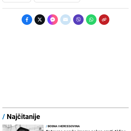
/
Najčitanije
/
BOSNA I HERCEGOVINA