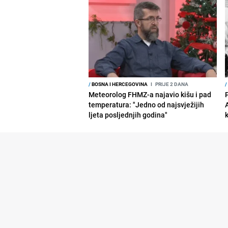
/
BOSNA I HERCEGOVINA
I
PRIJE 2 DANA
/
Meteorolog FHMZ-a najavio kišu i pad
temperatura: "Jedno od najsvježijih
ljeta posljednjih godina"