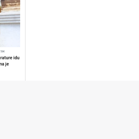
21H
erature idu
ma je