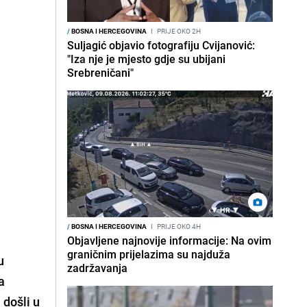
/
BOSNA I HERCEGOVINA
I
PRIJE OKO 2H
Suljagić objavio fotografiju Cvijanović:
"Iza nje je mjesto gdje su ubijani
Srebreničani"
/
BOSNA I HERCEGOVINA
I
PRIJE OKO 4H
Objavljene najnovije informacije: Na ovim
graničnim prijelazima su najduža
u
zadržavanja
 a
 došli u