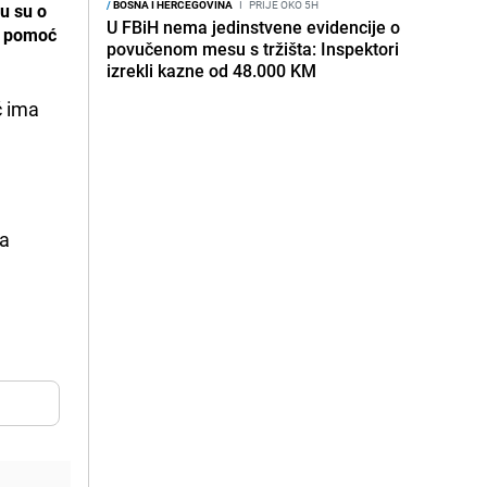
/
BOSNA I HERCEGOVINA
I
PRIJE OKO 5H
vu su o
U FBiH nema jedinstvene evidencije o
a pomoć
povučenom mesu s tržišta: Inspektori
izrekli kazne od 48.000 KM
ć ima
a
ra