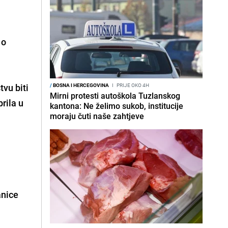
 o
.
vu biti
/
BOSNA I HERCEGOVINA
I
PRIJE OKO 4H
Mirni protesti autoškola Tuzlanskog
rila u
kantona: Ne želimo sukob, institucije
moraju čuti naše zahtjeve
anice