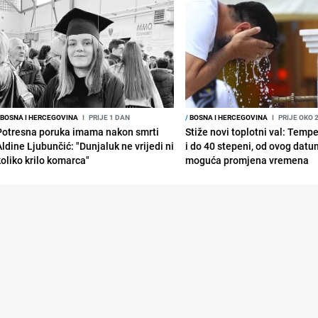
BOSNA I HERCEGOVINA
I
PRIJE 1 DAN
/
BOSNA I HERCEGOVINA
I
PRIJE OKO 
Potresna poruka imama nakon smrti
Stiže novi toplotni val: Temp
Aldine Ljubunčić: "Dunjaluk ne vrijedi ni
i do 40 stepeni, od ovog datu
koliko krilo komarca"
moguća promjena vremena