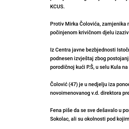
KCUS.
Protiv
Mirka Čolovića
, zamjenika 
počinjenom krivičnom djelu izaziv
Iz Centra javne bezbjednosti Isto
podnesen izvještaj zbog postojanja
porodičnoj kući P.Š, u selu Kula n
Čolović (47) je u nedjelju iza pon
novoimenovanog v.d. direktora pr
Fena piše da se sve dešavalo u po
Sokolac, ali su
okolnosti pod kojim