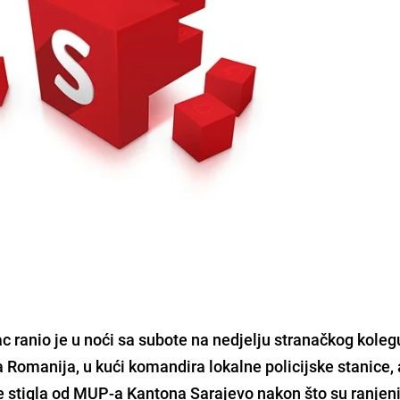
 ranio je u noći sa subote na nedjelju stranačkog koleg
ća Romanija,
u kući komandira lokalne policijske stanice
,
je stigla od MUP-a Kantona Sarajevo nakon što su ranjeni