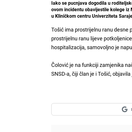
Iako se pucnjava dogodila u roditeljsk
ovom incidentu obavijestile kolege i
u Kliničkom centru Univerziteta Saraj
Tošić ima prostrijelnu ranu desne p
prostrijelnu ranu lijeve potkoljenic
hospitalizacija, samovoljno je napu
Čolović je na funkciji zamjenika n
SNSD-a, čiji član je i Tošić, objavila