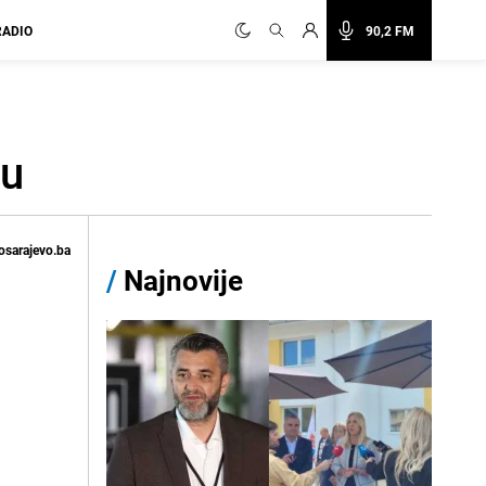
RADIO
90,2 FM
gu
osarajevo.ba
/
Najnovije