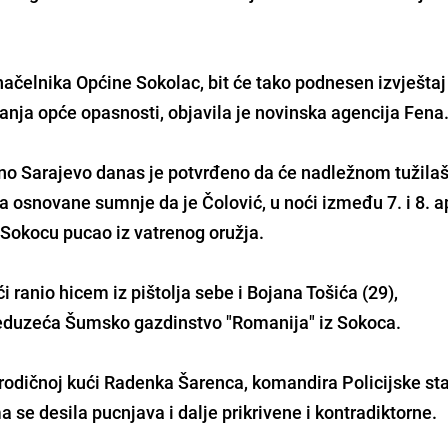
načelnika Općine Sokolac, bit će tako podnesen izvještaj
anja opće opasnosti, objavila je novinska agencija Fena
čno Sarajevo danas je potvrđeno da će nadležnom tužilašt
 osnovane sumnje da je Čolović, u noći između 7. i 8. ap
a Sokocu
pucao iz vatrenog oružja
.
oći ranio hicem
iz pištolja sebe i Bojana Tošića (29)
,
eduzeća Šumsko gazdinstvo "Romanija" iz Sokoca.
rodičnoj kući Radenka Šarenca, komandira Policijske st
a se desila pucnjava i dalje prikrivene i kontradiktorne
.