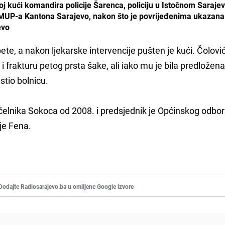
oj kući komandira policije Šarenca, policiju u Istočnom Saraje
z MUP-a Kantona Sarajevo, nakon što je povrijeđenima ukazan
evo
ete, a nakon ljekarske intervencije pušten je kući. Čolovi
e i frakturu petog prsta šake, ali iako mu je bila predložen
stio bolnicu.
ačelnika Sokoca od 2008. i predsjednik je Općinskog odbo
 je Fena.
Dodajte Radiosarajevo.ba u omiljene Google izvore