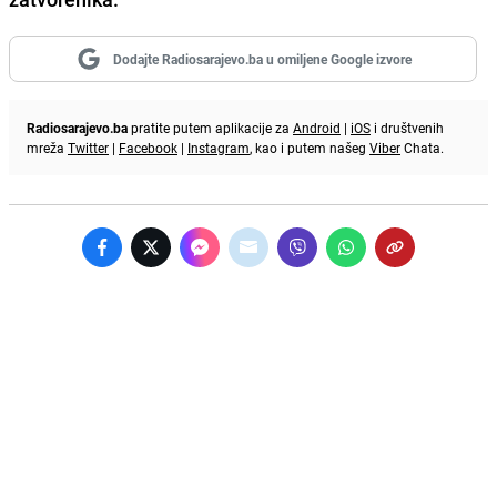
Dodajte Radiosarajevo.ba u omiljene Google izvore
Radiosarajevo.ba
pratite putem aplikacije za
Android
|
iOS
i društvenih
mreža
Twitter
|
Facebook
|
Instagram
, kao i putem našeg
Viber
Chata.