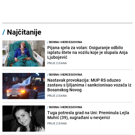
/
Najčitanije
/
BOSNA I HERCEGOVINA
Pijana sjela za volan: Osiguranje odbilo
isplatu štete na vozilu koje je slupala Anja
Ljubojević
PRIJE 2 DANA
/
BOSNA I HERCEGOVINA
Nastavak provokacija: MUP RS oduzeo
zastavu s ljiljanima i sankcionisao vozača iz
Bosanskog Novog
PRIJE 2 DANA
/
BOSNA I HERCEGOVINA
Tuga potresla grad na Uni: Preminula Lejla
Muhić (39), sugrađani u nevjerici
PRIJE 2 DANA