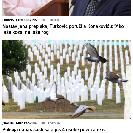
/
BOSNA I HERCEGOVINA
I
PRIJE OKO 1H
Nastavljena prepiska, Turković poručila Konakoviću: "Ako
laže koza, ne laže rog"
/
BOSNA I HERCEGOVINA
I
PRIJE OKO 1H
Policija danas saslušala još 4 osobe povezane s