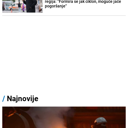
regija: "Formira se jak ciklon, moguće jače
pogoršanje"
/
Najnovije