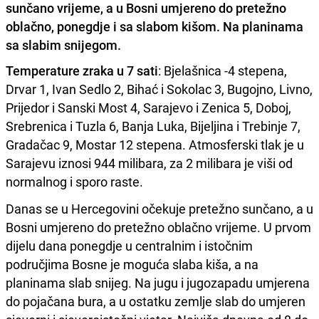
sunčano vrijeme, a u Bosni umjereno do pretežno
oblačno, ponegdje i sa slabom kišom. Na planinama
sa slabim snijegom.
Temperature zraka u 7 sati
: Bjelašnica -4 stepena,
Drvar 1, Ivan Sedlo 2, Bihać i Sokolac 3, Bugojno, Livno,
Prijedor i Sanski Most 4, Sarajevo i Zenica 5, Doboj,
Srebrenica i Tuzla 6, Banja Luka, Bijeljina i Trebinje 7,
Gradačac 9, Mostar 12 stepena. Atmosferski tlak je u
Sarajevu iznosi 944 milibara, za 2 milibara je viši od
normalnog i sporo raste.
Danas se u Hercegovini očekuje pretežno sunčano, a u
Bosni umjereno do pretežno oblačno vrijeme. U prvom
dijelu dana ponegdje u centralnim i istočnim
područjima Bosne je moguća slaba kiša, a na
planinama slab snijeg. Na jugu i jugozapadu umjerena
do pojačana bura, a u ostatku zemlje slab do umjeren