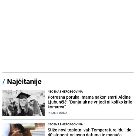
/
Najčitanije
/
BOSNA I HERCEGOVINA
Potresna poruka imama nakon smrti Aldine
Ljubunčić: "Dunjaluk ne vrijedi ni koliko krilo
komarca"
PRIJE 2 DANA
/
BOSNA I HERCEGOVINA
Stiže novi toplotni val: Temperature idu i do
40 stepeni, od ovog datuma je moguća