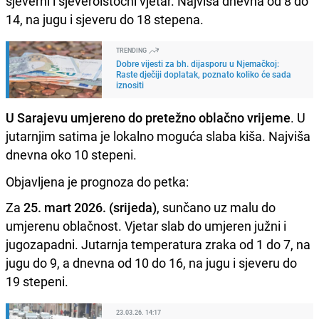
sjeverni i sjeveroistočni vjetar. Najviša dnevna od 8 do
14, na jugu i sjeveru do 18 stepena.
TRENDING
Dobre vijesti za bh. dijasporu u Njemačkoj:
Raste dječiji doplatak, poznato koliko će sada
iznositi
U Sarajevu umjereno do pretežno oblačno vrijeme
. U
jutarnjim satima je lokalno moguća slaba kiša. Najviša
dnevna oko 10 stepeni.
Objavljena je prognoza do petka:
Za
25. mart 2026. (srijeda)
, sunčano uz malu do
umjerenu oblačnost. Vjetar slab do umjeren južni i
jugozapadni. Jutarnja temperatura zraka od 1 do 7, na
jugu do 9, a dnevna od 10 do 16, na jugu i sjeveru do
19 stepeni.
23.03.26. 14:17