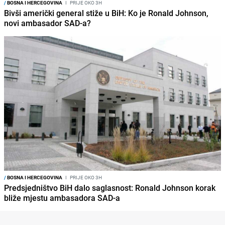
/
BOSNA I HERCEGOVINA
I
PRIJE OKO 3H
Bivši američki general stiže u BiH: Ko je Ronald Johnson,
novi ambasador SAD-a?
/
BOSNA I HERCEGOVINA
I
PRIJE OKO 3H
Predsjedništvo BiH dalo saglasnost: Ronald Johnson korak
bliže mjestu ambasadora SAD-a