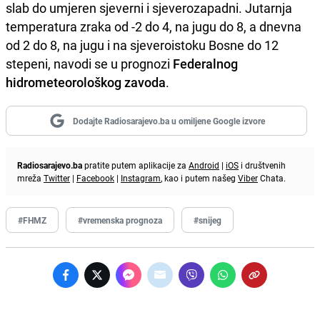
slab do umjeren sjeverni i sjeverozapadni. Jutarnja
temperatura zraka od -2 do 4, na jugu do 8, a dnevna
od 2 do 8, na jugu i na sjeveroistoku Bosne do 12
stepeni, navodi se u prognozi
Federalnog
hidrometeorološkog zavoda
.
Dodajte Radiosarajevo.ba u omiljene Google izvore
Radiosarajevo.ba
pratite putem aplikacije za
Android
|
iOS
i društvenih
mreža
Twitter
|
Facebook
|
Instagram
, kao i putem našeg
Viber
Chata.
#FHMZ
#vremenska prognoza
#snijeg