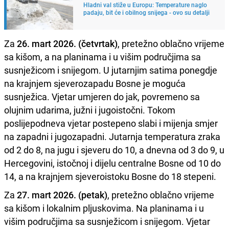
Hladni val stiže u Europu: Temperature naglo
padaju, bit će i obilnog snijega - ovo su detalji
Za
26. mart 2026. (četvrtak)
, pretežno oblačno vrijeme
sa kišom, a na planinama i u višim područjima sa
susnježicom i snijegom. U jutarnjim satima ponegdje
na krajnjem sjeverozapadu Bosne je moguća
susnježica. Vjetar umjeren do jak, povremeno sa
olujnim udarima, južni i jugoistočni. Tokom
poslijepodneva vjetar postepeno slabi i mijenja smjer
na zapadni i jugozapadni. Jutarnja temperatura zraka
od 2 do 8, na jugu i sjeveru do 10, a dnevna od 3 do 9, u
Hercegovini, istočnoj i dijelu centralne Bosne od 10 do
14, a na krajnjem sjeveroistoku Bosne do 18 stepeni.
Za
27. mart 2026. (petak)
, pretežno oblačno vrijeme
sa kišom i lokalnim pljuskovima. Na planinama i u
višim područjima sa susnježicom i snijegom. Vjetar