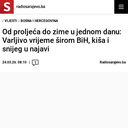
Otvor
/
VIJESTI
/
BOSNA I HERCEGOVINA
Od proljeća do zime u jednom danu:
Varljivo vrijeme širom BiH, kiša i
snijeg u najavi
24.03.26. 08:10
Radiosarajevo.ba
1