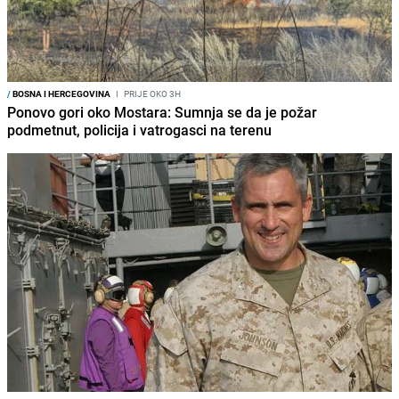
/
BOSNA I HERCEGOVINA
I
PRIJE OKO 3H
Ponovo gori oko Mostara: Sumnja se da je požar
podmetnut, policija i vatrogasci na terenu