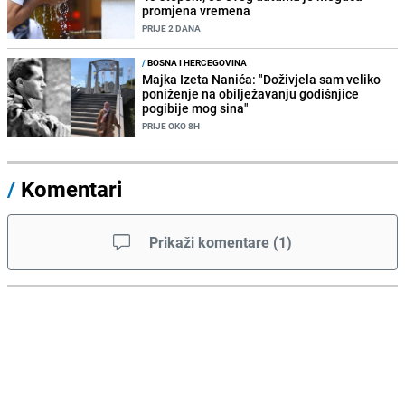
promjena vremena
PRIJE 2 DANA
/
BOSNA I HERCEGOVINA
Majka Izeta Nanića: "Doživjela sam veliko
poniženje na obilježavanju godišnjice
pogibije mog sina"
PRIJE OKO 8H
/
Komentari
Prikaži komentare
(
1
)