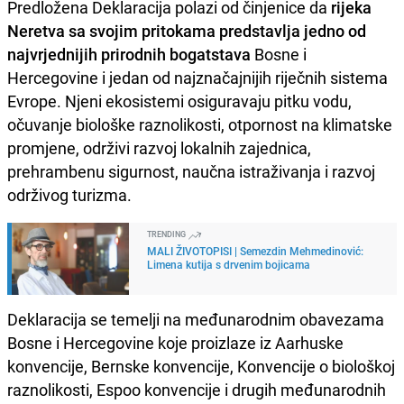
Predložena Deklaracija polazi od činjenice da
rijeka
Neretva sa svojim pritokama predstavlja jedno od
najvrjednijih prirodnih bogatstava
Bosne i
Hercegovine i jedan od najznačajnijih riječnih sistema
Evrope. Njeni ekosistemi osiguravaju pitku vodu,
očuvanje biološke raznolikosti, otpornost na klimatske
promjene, održivi razvoj lokalnih zajednica,
prehrambenu sigurnost, naučna istraživanja i razvoj
održivog turizma.
TRENDING
MALI ŽIVOTOPISI | Semezdin Mehmedinović:
Limena kutija s drvenim bojicama
Deklaracija se temelji na međunarodnim obavezama
Bosne i Hercegovine koje proizlaze iz Aarhuske
konvencije, Bernske konvencije, Konvencije o biološkoj
raznolikosti, Espoo konvencije i drugih međunarodnih