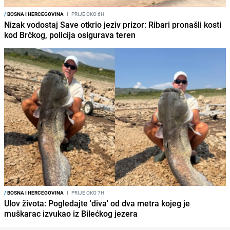
/
BOSNA I HERCEGOVINA
I
PRIJE OKO 6H
Nizak vodostaj Save otkrio jeziv prizor: Ribari pronašli kosti
kod Brčkog, policija osigurava teren
/
BOSNA I HERCEGOVINA
I
PRIJE OKO 7H
Ulov života: Pogledajte 'diva' od dva metra kojeg je
muškarac izvukao iz Bilećkog jezera