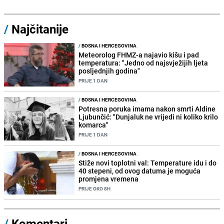
/
Najčitanije
/
BOSNA I HERCEGOVINA
Meteorolog FHMZ-a najavio kišu i pad
temperatura: "Jedno od najsvježijih ljeta
posljednjih godina"
PRIJE 1 DAN
/
BOSNA I HERCEGOVINA
Potresna poruka imama nakon smrti Aldine
Ljubunčić: "Dunjaluk ne vrijedi ni koliko krilo
komarca"
PRIJE 1 DAN
/
BOSNA I HERCEGOVINA
Stiže novi toplotni val: Temperature idu i do
40 stepeni, od ovog datuma je moguća
promjena vremena
PRIJE OKO 8H
/
Komentari