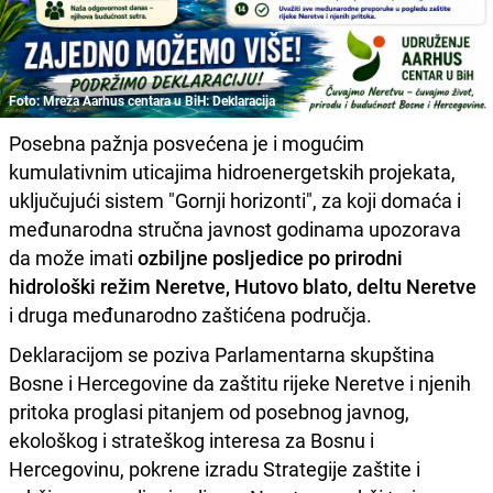
Foto: Mreža Aarhus centara u BiH: Deklaracija
Posebna pažnja posvećena je i mogućim
kumulativnim uticajima hidroenergetskih projekata,
uključujući sistem "Gornji horizonti", za koji domaća i
međunarodna stručna javnost godinama upozorava
da može imati
ozbiljne posljedice po prirodni
hidrološki režim Neretve, Hutovo blato, deltu Neretve
i druga međunarodno zaštićena područja.
Deklaracijom se poziva Parlamentarna skupština
Bosne i Hercegovine da zaštitu rijeke Neretve i njenih
pritoka proglasi pitanjem od posebnog javnog,
ekološkog i strateškog interesa za Bosnu i
Hercegovinu, pokrene izradu Strategije zaštite i