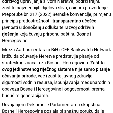
održivog upravljanja slivom Neretve, podrži trajnu
zaštitu najvrjednijih dijelova sliva, osigura provođenje
Preporuke br. 217 (2022) Bernske konvencije, primjenu
principa predostrožnosti,
transparentno učešće
javnosti u donošenju odluka te razvoj održivih
rješenja
koja čuvaju prirodnu baštinu Bosne i
Hercegovine.
Mreža Aarhus centara u BiH i CEE Bankwatch Network
ističu da očuvanje Neretve predstavlja pitanje od
strateškog značaja za Bosnu i Hercegovinu.
Zaštita
ovog jedinstvenog riječnog sistema nije samo pitanje
očuvanja prirode
, već i zaštite javnog zdravlja,
sigurnosti vodnih resursa, ispunjavanja međunarodnih
obaveza Bosne i Hercegovine i odgovornosti prema
budućim generacijama.
Usvajanjem Deklaracije Parlamentarna skupština
Bosne i Hercegovine poslala bi snažnu poruku da je