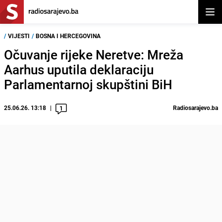
Otvor
/
VIJESTI
/
BOSNA I HERCEGOVINA
Očuvanje rijeke Neretve: Mreža
Aarhus uputila deklaraciju
Parlamentarnoj skupštini BiH
25.06.26. 13:18
Radiosarajevo.ba
1