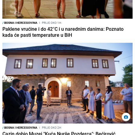
/
BOSNA I HERCEGOVINA
I
PRIJE OKO 1H
Paklene vrućine i do 42°C i u narednim danima: Poznato
kada će pasti temperature u BiH
/
BOSNA I HERCEGOVINA
I
PRIJE OKO 2H
Cazin dobio Muzej "Kuća Nurije Pozderca": Bećirović