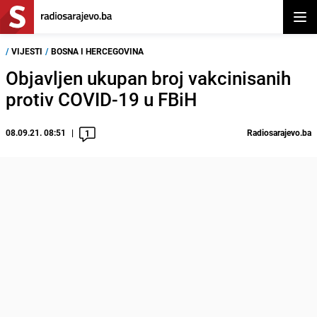
Otvor
/
VIJESTI
/
BOSNA I HERCEGOVINA
Objavljen ukupan broj vakcinisanih
protiv COVID-19 u FBiH
08.09.21. 08:51
Radiosarajevo.ba
1