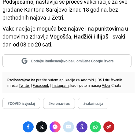
Podsjećamo
, nastavlja se proces vakcinacije za sve
građane Kantona Sarajevo iznad 18 godina, bez
prethodnih najava u Zetri.
Vakcinacija je moguća bez najave i na punktovima u
domovima zdravlja
Vogošća, Hadžići i Ilijaš -
svaki
dan od 08 do 20 sati.
Dodajte Radiosarajevo.ba u omiljene Google izvore
Radiosarajevo.ba
pratite putem aplikacije za
Android
|
iOS
i društvenih
mreža
Twitter
|
Facebook
|
Instagram
, kao i putem našeg
Viber
Chata.
#COVID izvještaj
#koronavirus
#vakcinacija