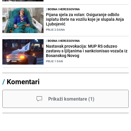
/
BOSNA I HERCEGOVINA
Pijana sjela za volan: Osiguranje odbilo
isplatu štete na vozilu koje je slupala Anja
Ljubojević
PRIJE 2 DANA
/
BOSNA I HERCEGOVINA
Nastavak provokacija: MUP RS oduzeo
zastavu s ljiljanima i sankcionisao vozača iz
Bosanskog Novog
PRIJE 1 DAN
/
Komentari
Prikaži komentare
(
1
)