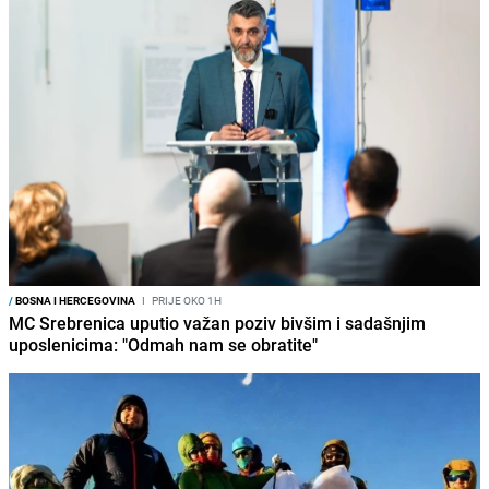
/
BOSNA I HERCEGOVINA
I
PRIJE OKO 1H
MC Srebrenica uputio važan poziv bivšim i sadašnjim
uposlenicima: "Odmah nam se obratite"