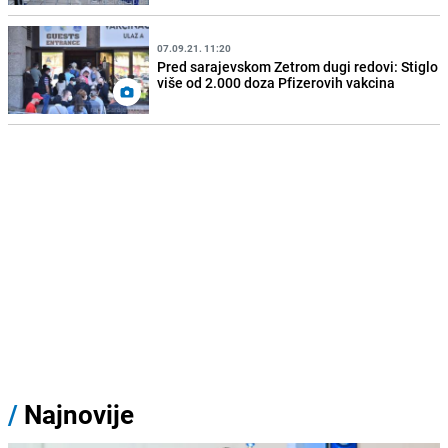
07.09.21. 11:20
Pred sarajevskom Zetrom dugi redovi: Stiglo
više od 2.000 doza Pfizerovih vakcina
/
Najnovije