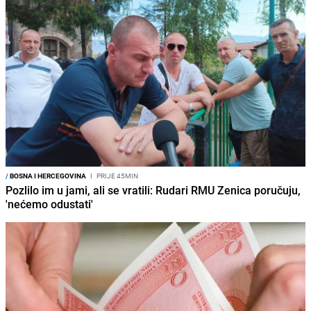
/
BOSNA I HERCEGOVINA
I
PRIJE 45MIN
Pozlilo im u jami, ali se vratili: Rudari RMU Zenica poručuju,
'nećemo odustati'