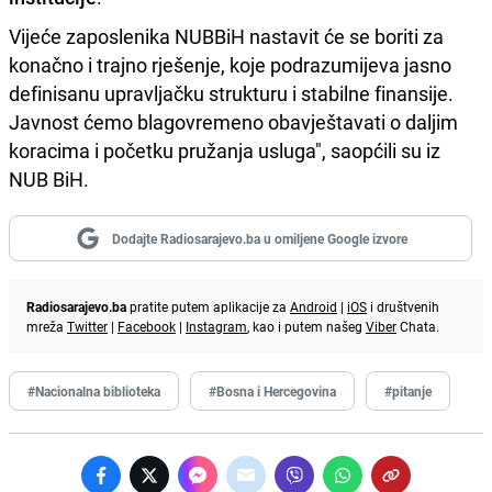
Vijeće zaposlenika NUBBiH nastavit će se boriti za
konačno i trajno rješenje, koje podrazumijeva jasno
definisanu upravljačku strukturu i stabilne finansije.
Javnost ćemo blagovremeno obavještavati o daljim
koracima i početku pružanja usluga", saopćili su iz
NUB BiH.
Dodajte Radiosarajevo.ba u omiljene Google izvore
Radiosarajevo.ba
pratite putem aplikacije za
Android
|
iOS
i društvenih
mreža
Twitter
|
Facebook
|
Instagram
, kao i putem našeg
Viber
Chata.
#Nacionalna biblioteka
#Bosna i Hercegovina
#pitanje