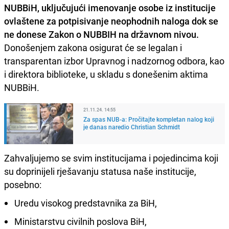
NUBBiH, uključujući imenovanje osobe iz institucije
ovlaštene za potpisivanje neophodnih naloga dok se
ne donese Zakon o NUBBIH na državnom nivou.
Donošenjem zakona osigurat će se legalan i
transparentan izbor Upravnog i nadzornog odbora, kao
i direktora biblioteke, u skladu s donešenim aktima
NUBBiH.
21.11.24. 14:55
Za spas NUB-a: Pročitajte kompletan nalog koji
je danas naredio Christian Schmidt
Zahvaljujemo se svim institucijama i pojedincima koji
su doprinijeli rješavanju statusa naše institucije,
posebno:
Uredu visokog predstavnika za BiH,
Ministarstvu civilnih poslova BiH,