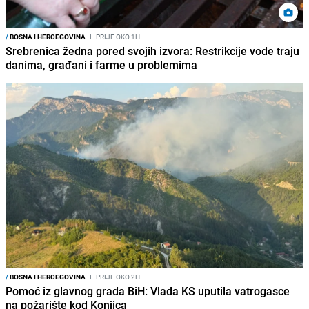
/
BOSNA I HERCEGOVINA
I
PRIJE OKO 1H
Srebrenica žedna pored svojih izvora: Restrikcije vode traju
danima, građani i farme u problemima
/
BOSNA I HERCEGOVINA
I
PRIJE OKO 2H
Pomoć iz glavnog grada BiH: Vlada KS uputila vatrogasce
na požarište kod Konjica