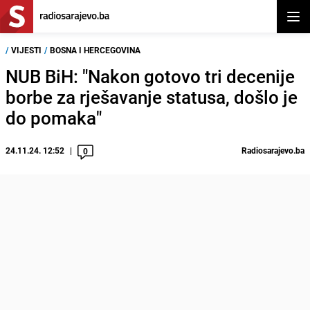
Otvor
/
VIJESTI
/
BOSNA I HERCEGOVINA
NUB BiH: "Nakon gotovo tri decenije
borbe za rješavanje statusa, došlo je
do pomaka"
24.11.24. 12:52
Radiosarajevo.ba
0