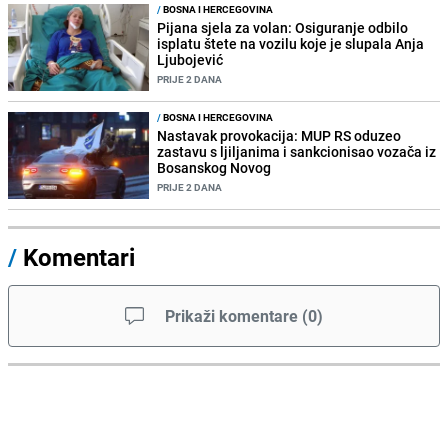
/
BOSNA I HERCEGOVINA
Pijana sjela za volan: Osiguranje odbilo
isplatu štete na vozilu koje je slupala Anja
Ljubojević
PRIJE 2 DANA
/
BOSNA I HERCEGOVINA
Nastavak provokacija: MUP RS oduzeo
zastavu s ljiljanima i sankcionisao vozača iz
Bosanskog Novog
PRIJE 2 DANA
/
Komentari
Prikaži komentare
(
0
)