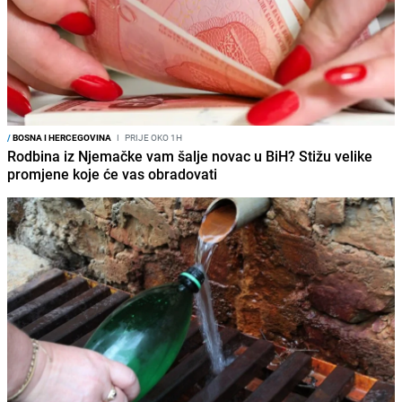
/
BOSNA I HERCEGOVINA
I
PRIJE OKO 1H
Rodbina iz Njemačke vam šalje novac u BiH? Stižu velike
promjene koje će vas obradovati