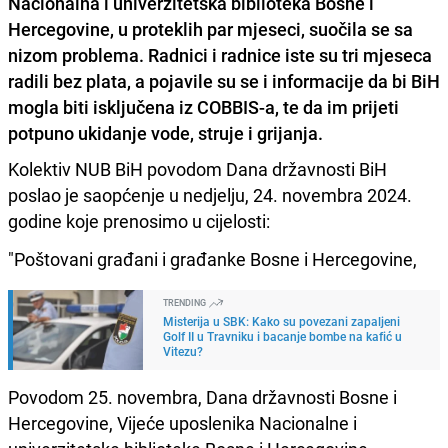
Nacionalna i univerzitetska biblioteka Bosne i
Hercegovine, u proteklih par mjeseci, suočila se sa
nizom problema. Radnici i radnice iste su tri mjeseca
radili bez plata, a pojavile su se i informacije da bi BiH
mogla biti isključena iz COBBIS-a, te da im prijeti
potpuno ukidanje vode, struje i grijanja.
Kolektiv NUB BiH povodom Dana državnosti BiH
poslao je saopćenje u nedjelju, 24. novembra 2024.
godine koje prenosimo u cijelosti:
"Poštovani građani i građanke Bosne i Hercegovine,
TRENDING
Misterija u SBK: Kako su povezani zapaljeni
Golf II u Travniku i bacanje bombe na kafić u
Vitezu?
Povodom 25. novembra, Dana državnosti Bosne i
Hercegovine, Vijeće uposlenika Nacionalne i