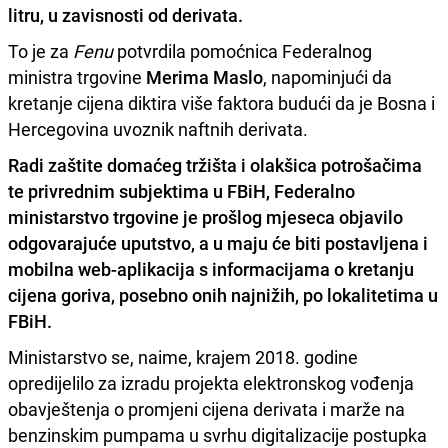
litru, u zavisnosti od derivata.
To je za
Fenu
potvrdila pomoćnica Federalnog
ministra trgovine
Merima Maslo
, napominjući da
kretanje cijena diktira više faktora budući da je Bosna i
Hercegovina uvoznik naftnih derivata.
Radi zaštite domaćeg tržišta i olakšica potrošačima
te privrednim subjektima u FBiH, Federalno
ministarstvo trgovine je prošlog mjeseca objavilo
odgovarajuće uputstvo, a u maju će biti postavljena i
mobilna web-aplikacija s informacijama o kretanju
cijena goriva, posebno onih najnižih, po lokalitetima u
FBiH.
Ministarstvo se, naime, krajem 2018. godine
opredijelilo za izradu projekta elektronskog vođenja
obavještenja o promjeni cijena derivata i marže na
benzinskim pumpama u svrhu digitalizacije postupka