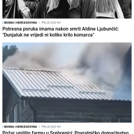
/
BOSNA I HERCEGOVINA
I
PRIJE OKO 9H
Potresna poruka imama nakon smrti Aldine Ljubunčić:
"Dunjaluk ne vrijedi ni koliko krilo komarca"
/
BOSNA I HERCEGOVINA
I
PRIJE OKO 9H
Požar uništio farmu u Srebrenici: Povratničko domaćinstvo