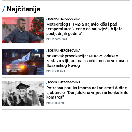
/
Najčitanije
/
BOSNA I HERCEGOVINA
Meteorolog FHMZ-a najavio kišu i pad
temperatura: "Jedno od najsvježijih ljeta
posljednjih godina"
PRIJE OKO 20H
/
BOSNA I HERCEGOVINA
Nastavak provokacija: MUP RS oduzeo
zastavu s ljiljanima i sankcionisao vozača iz
Bosanskog Novog
PRIJE 2 DANA
/
BOSNA I HERCEGOVINA
Potresna poruka imama nakon smrti Aldine
Ljubunčić: "Dunjaluk ne vrijedi ni koliko krilo
komarca"
PRIJE OKO 9H