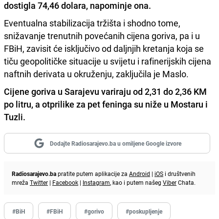
dostigla 74,46 dolara, napominje ona.
Eventualna stabilizacija tržišta i shodno tome,
snižavanje trenutnih povećanih cijena goriva, pa i u
FBiH, zavisit će isključivo od daljnjih kretanja koja se
tiču geopolitičke situacije u svijetu i rafinerijskih cijena
naftnih derivata u okruženju, zaključila je Maslo.
Cijene goriva u Sarajevu variraju od 2,31 do 2,36 KM
po litru, a otprilike za pet feninga su niže u Mostaru i
Tuzli.
Dodajte Radiosarajevo.ba u omiljene Google izvore
Radiosarajevo.ba
pratite putem aplikacije za
Android
|
iOS
i društvenih
mreža
Twitter
|
Facebook
|
Instagram
, kao i putem našeg
Viber
Chata.
#BiH
#FBiH
#gorivo
#poskupljenje