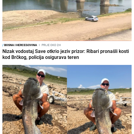
/
BOSNA I HERCEGOVINA
I
PRIJE OKO 2H
Nizak vodostaj Save otkrio jeziv prizor: Ribari pronašli kosti
kod Brčkog, policija osigurava teren