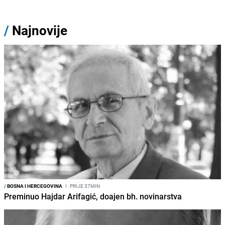
/
Najnovije
/
BOSNA I HERCEGOVINA
I
PRIJE 37MIN
Preminuo Hajdar Arifagić, doajen bh. novinarstva