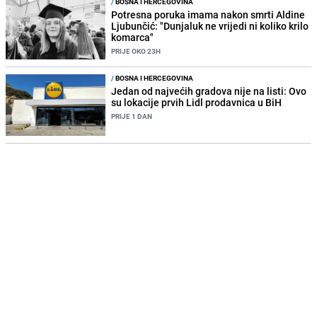
/
BOSNA I HERCEGOVINA
Potresna poruka imama nakon smrti Aldine
Ljubunčić: "Dunjaluk ne vrijedi ni koliko krilo
komarca"
PRIJE OKO 23H
/
BOSNA I HERCEGOVINA
Jedan od najvećih gradova nije na listi: Ovo
su lokacije prvih Lidl prodavnica u BiH
PRIJE 1 DAN