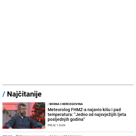
/
Najčitanije
/
BOSNA I HERCEGOVINA
Meteorolog FHMZ-a najavio kišu i pad
temperatura: "Jedno od najsvježijih ljeta
posljednjih godina"
PRIJE 1 DAN