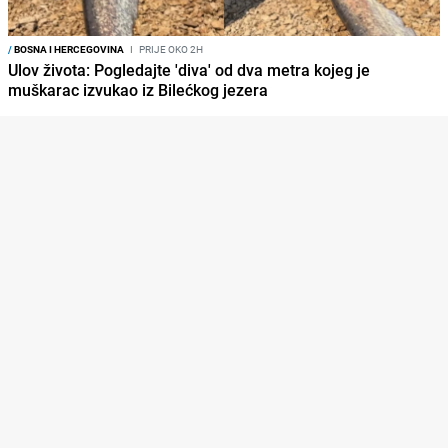
/
BOSNA I HERCEGOVINA
I
PRIJE OKO 2H
Ulov života: Pogledajte 'diva' od dva metra kojeg je
muškarac izvukao iz Bilećkog jezera