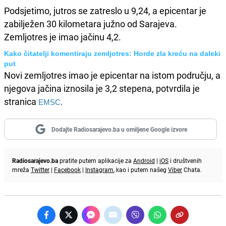
Podsjetimo, jutros se zatreslo u 9,24, a epicentar je
zabilježen 30 kilometara južno od Sarajeva.
Zemljotres je imao jačinu 4,2.
Kako čitatelji komentiraju zemljotres: Horde zla kreću na daleki
put
Novi zemljotres imao je epicentar na istom području, a
njegova jačina iznosila je 3,2 stepena, potvrdila je
stranica
EMSC
.
Dodajte Radiosarajevo.ba u omiljene Google izvore
Radiosarajevo.ba
pratite putem aplikacije za
Android
|
iOS
i društvenih
mreža
Twitter
|
Facebook
|
Instagram
, kao i putem našeg
Viber
Chata.