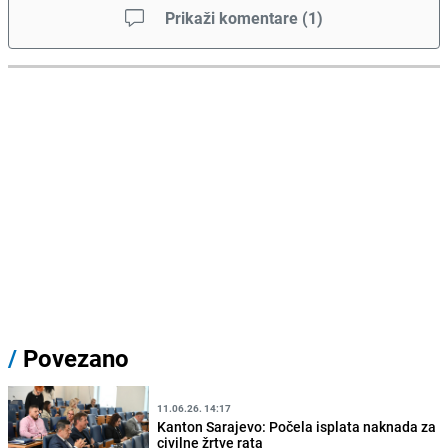
Prikaži komentare
(
1
)
/
Povezano
11.06.26. 14:17
Kanton Sarajevo: Počela isplata naknada za
civilne žrtve rata