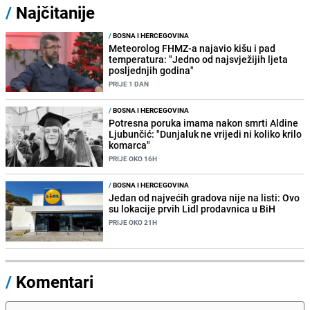
/
Najčitanije
/
BOSNA I HERCEGOVINA
Meteorolog FHMZ-a najavio kišu i pad
temperatura: "Jedno od najsvježijih ljeta
posljednjih godina"
PRIJE 1 DAN
/
BOSNA I HERCEGOVINA
Potresna poruka imama nakon smrti Aldine
Ljubunčić: "Dunjaluk ne vrijedi ni koliko krilo
komarca"
PRIJE OKO 16H
/
BOSNA I HERCEGOVINA
Jedan od najvećih gradova nije na listi: Ovo
su lokacije prvih Lidl prodavnica u BiH
PRIJE OKO 21H
/
Komentari