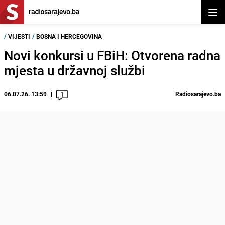
Otvor
/
VIJESTI
/
BOSNA I HERCEGOVINA
Novi konkursi u FBiH: Otvorena radna
mjesta u državnoj službi
06.07.26. 13:59
Radiosarajevo.ba
1