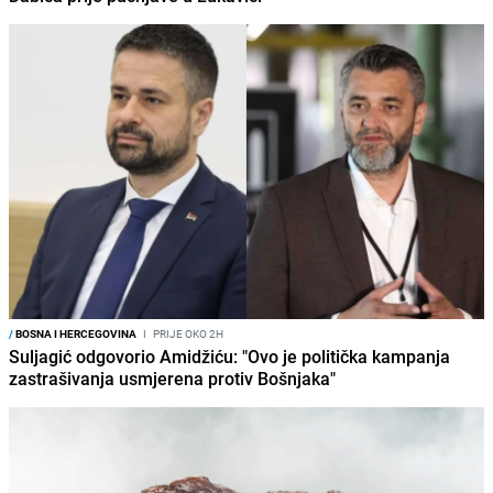
/
BOSNA I HERCEGOVINA
I
PRIJE OKO 2H
Suljagić odgovorio Amidžiću: "Ovo je politička kampanja
zastrašivanja usmjerena protiv Bošnjaka"