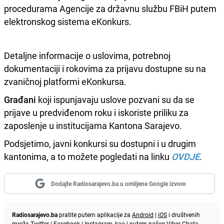
procedurama Agencije za državnu službu FBiH putem
elektronskog sistema eKonkurs.
Detaljne informacije o uslovima, potrebnoj
dokumentaciji i rokovima za prijavu dostupne su na
zvaničnoj platformi eKonkursa.
Građani
koji ispunjavaju uslove pozvani su da se
prijave u predviđenom roku i iskoriste priliku za
zaposlenje u institucijama Kantona Sarajevo.
Podsjetimo, javni konkursi su dostupni i u drugim
kantonima, a to možete pogledati na linku
OVDJE
.
Dodajte Radiosarajevo.ba u omiljene Google izvore
Radiosarajevo.ba
pratite putem aplikacije za
Android
|
iOS
i društvenih
mreža
Twitter
|
Facebook
|
Instagram
, kao i putem našeg
Viber
Chata.