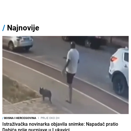
/
Najnovije
/
BOSNA I HERCEGOVINA
I
PRIJE OKO 2H
Istraživačka novinarka objavila snimke: Napadač pratio
Dabića prije pucnjave u Lukavici