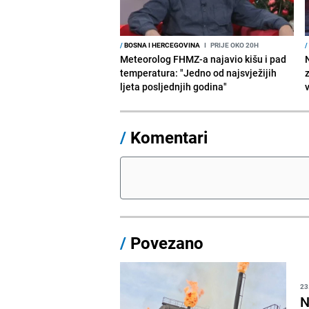
/
BOSNA I HERCEGOVINA
I
PRIJE OKO 20H
/
Meteorolog FHMZ-a najavio kišu i pad
temperatura: "Jedno od najsvježijih
ljeta posljednjih godina"
/
Komentari
/
Povezano
23
N