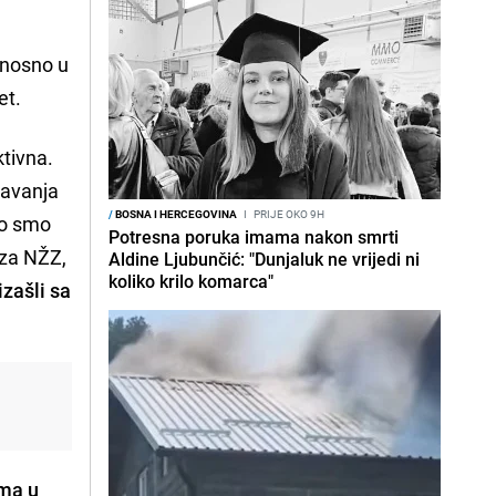
dnosno u
et.
tivna.
žavanja
/
BOSNA I HERCEGOVINA
I
PRIJE OKO 9H
ko smo
Potresna poruka imama nakon smrti
 za NŽZ,
Aldine Ljubunčić: "Dunjaluk ne vrijedi ni
koliko krilo komarca"
zašli sa
ama u