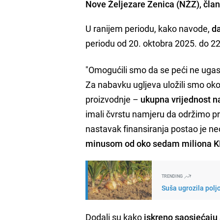
Nove Željezare Zenica (NŽZ), član
U ranijem periodu, kako navode,
da
periodu od 20. oktobra 2025. do 22.
"Omogućili smo da se peći ne ugas
Za nabavku ugljeva uložili smo ok
proizvodnje –
ukupna vrijednost na
imali čvrstu namjeru da održimo p
nastavak finansiranja postao je ne
minusom od oko sedam miliona 
TRENDING
Suša ugrozila polj
Dodali su kako
iskreno saosjećaju