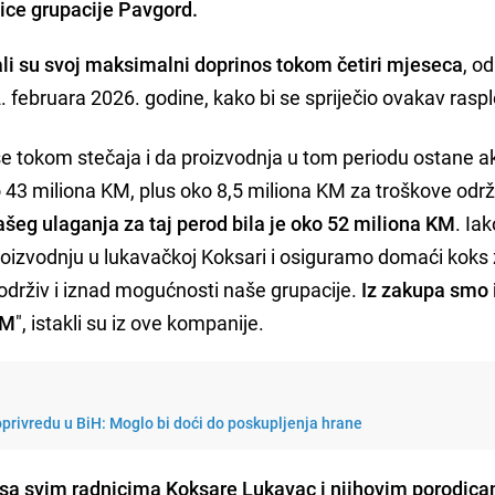
ice grupacije Pavgord.
li su svoj maksimalni doprinos tokom četiri mjeseca
, o
 februara 2026. godine, kako bi se spriječio ovakav raspl
e tokom stečaja i da proizvodnja u tom periodu ostane ak
o 43 miliona KM, plus oko 8,5 miliona KM za troškove odr
šeg ulaganja za taj perod bila je oko 52 miliona KM
. Ia
roizvodnju u lukavačkoj Koksari i osiguramo domaći koks
održiv i iznad mogućnosti naše grupacije.
Iz zakupa smo i
KM
", istakli su iz ove kompanije.
oprivredu u BiH: Moglo bi doći do poskupljenja hrane
 sa svim radnicima Koksare Lukavac i njihovim porodic