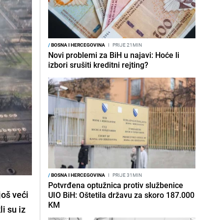
/
BOSNA I HERCEGOVINA
I
PRIJE 21MIN
Novi problemi za BiH u najavi: Hoće li
izbori srušiti kreditni rejting?
/
BOSNA I HERCEGOVINA
I
PRIJE 31MIN
Potvrđena optužnica protiv službenice
još veći
UIO BiH: Oštetila državu za skoro 187.000
KM
i su iz