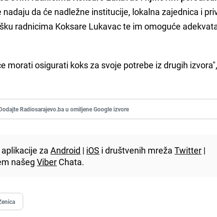
se nadaju da će nadležne institucije, lokalna zajednica i pri
dršku radnicima Koksare Lukavac te im omoguće adekvat
 morati osigurati koks za svoje potrebe iz drugih izvora",
Dodajte Radiosarajevo.ba u omiljene Google izvore
aplikacije za
Android
|
iOS
i društvenih mreža
Twitter
|
utem našeg
Viber
Chata.
Zenica