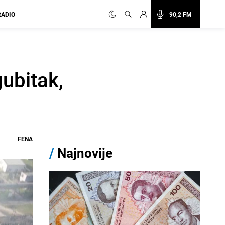
RADIO
90,2 FM
ubitak,
FENA
/
Najnovije