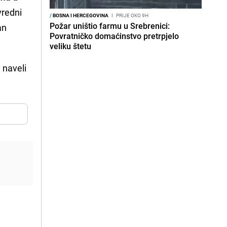
vredni
/
BOSNA I HERCEGOVINA
I
PRIJE OKO 9H
Požar uništio farmu u Srebrenici:
an
Povratničko domaćinstvo pretrpjelo
veliku štetu
 naveli