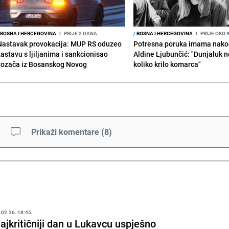
BOSNA I HERCEGOVINA
I
PRIJE 2 DANA
/
BOSNA I HERCEGOVINA
I
PRIJE OKO 
Nastavak provokacija: MUP RS oduzeo
Potresna poruka imama nako
zastavu s ljiljanima i sankcionisao
Aldine Ljubunčić: "Dunjaluk ne
vozača iz Bosanskog Novog
koliko krilo komarca"
Prikaži komentare
(
8
)
.02.26. 18:45
ajkritičniji dan u Lukavcu uspješno