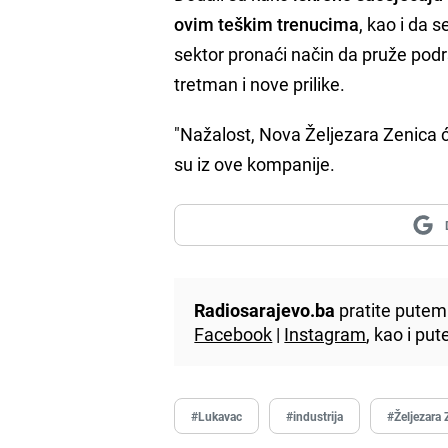
ovim teškim trenucima
, kao i da 
sektor pronaći način da pruže po
tretman i nove prilike.
"Nažalost, Nova Željezara Zenica će
su iz ove kompanije.
Radiosarajevo.ba
pratite putem 
Facebook
|
Instagram
, kao i p
#Lukavac
#industrija
#Željezara 