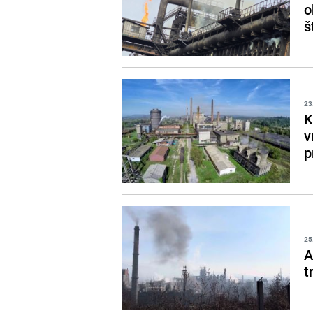
o
š
23
K
v
p
25
A
t