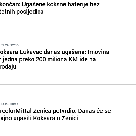
končan: Ugašene koksne baterije bez
tetnih posljedica
.02.26. 12:06
oksara Lukavac danas ugašena: Imovina
rijedna preko 200 miliona KM ide na
rodaju
.04.24. 08:11
rcelorMittal Zenica potvrdio: Danas će se
rajno ugasiti Koksara u Zenici