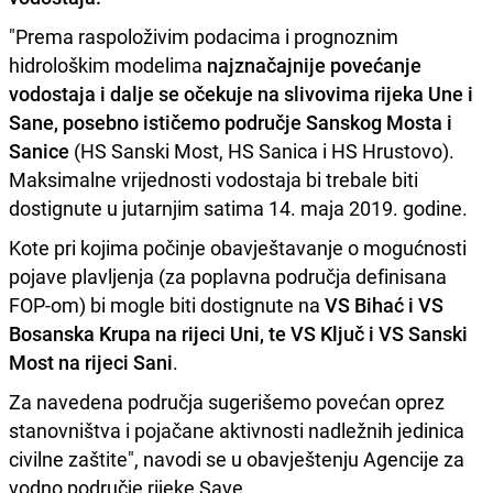
"Prema raspoloživim podacima i prognoznim
hidrološkim modelima
najznačajnije povećanje
vodostaja i dalje se očekuje na slivovima rijeka Une i
Sane, posebno ističemo područje
Sanskog Mosta i
Sanice
(HS Sanski Most, HS Sanica i HS Hrustovo).
Maksimalne vrijednosti vodostaja bi trebale biti
dostignute u jutarnjim satima 14. maja 2019. godine.
Kote pri kojima počinje obavještavanje o mogućnosti
pojave plavljenja (za poplavna područja definisana
FOP-om) bi mogle biti dostignute na
VS Bihać i VS
Bosanska Krupa na rijeci Uni, te VS Ključ i VS Sanski
Most na rijeci Sani
.
Za navedena područja sugerišemo povećan oprez
stanovništva i pojačane aktivnosti nadležnih jedinica
civilne zaštite", navodi se u obavještenju Agencije za
vodno područje rijeke Save.