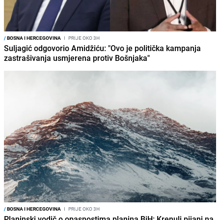
/
BOSNA I HERCEGOVINA
I
PRIJE OKO 3H
Suljagić odgovorio Amidžiću: "Ovo je politička kampanja
zastrašivanja usmjerena protiv Bošnjaka"
/
BOSNA I HERCEGOVINA
I
PRIJE OKO 3H
Planinski vodič o opasnostima planina BiH: Krenuli pijani na