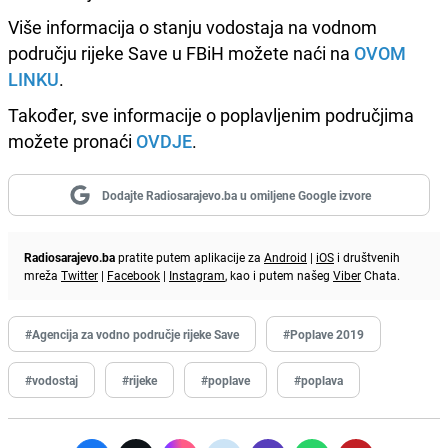
Više informacija o stanju vodostaja na vodnom
području rijeke Save u FBiH možete naći na
OVOM
LINKU
.
Također, sve informacije o poplavljenim područjima
možete pronaći
OVDJE
.
Dodajte Radiosarajevo.ba u omiljene Google izvore
Radiosarajevo.ba
pratite putem aplikacije za
Android
|
iOS
i društvenih
mreža
Twitter
|
Facebook
|
Instagram
, kao i putem našeg
Viber
Chata.
#Agencija za vodno područje rijeke Save
#Poplave 2019
#vodostaj
#rijeke
#poplave
#poplava