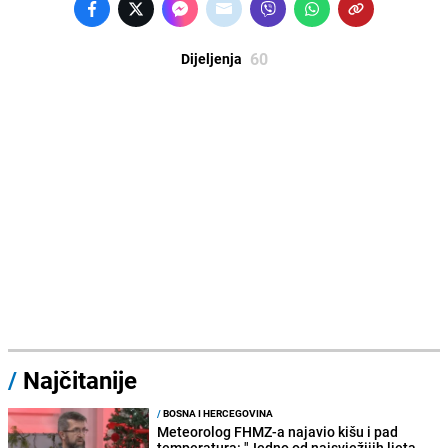
60
Dijeljenja
/
Najčitanije
/
BOSNA I HERCEGOVINA
Meteorolog FHMZ-a najavio kišu i pad
temperatura: "Jedno od najsvježijih ljeta