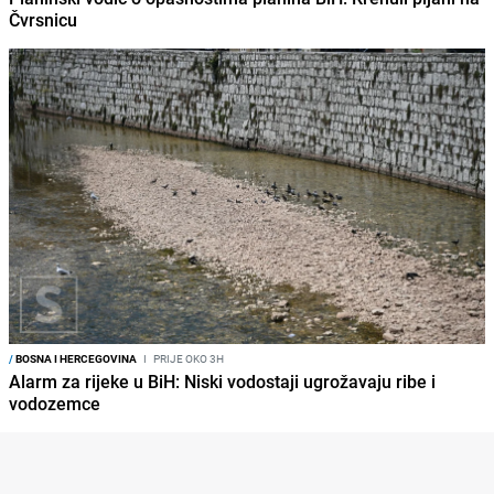
Čvrsnicu
/
BOSNA I HERCEGOVINA
I
PRIJE OKO 3H
Alarm za rijeke u BiH: Niski vodostaji ugrožavaju ribe i
vodozemce