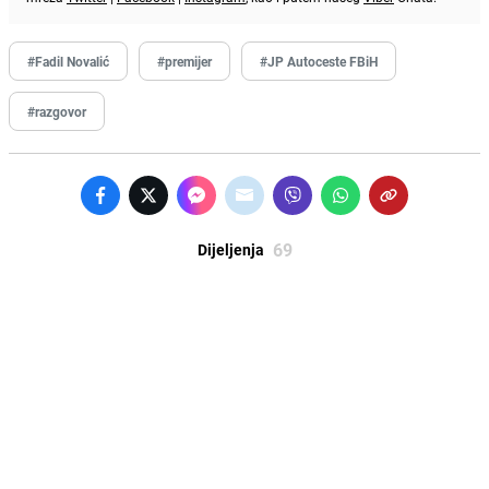
#Fadil Novalić
#premijer
#JP Autoceste FBiH
#razgovor
69
Dijeljenja