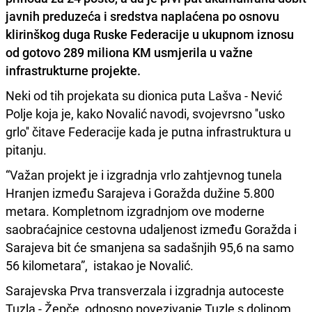
javnih preduzeća i sredstva naplaćena po osnovu
klirinškog duga Ruske Federacije u ukupnom iznosu
od gotovo 289 miliona KM usmjerila u važne
infrastrukturne projekte.
Neki od tih projekata su dionica puta Lašva - Nević
Polje koja je, kako Novalić navodi, svojevrsno ''usko
grlo'' čitave Federacije kada je putna infrastruktura u
pitanju.
“Važan projekt je i izgradnja vrlo zahtjevnog tunela
Hranjen između Sarajeva i Goražda dužine 5.800
metara. Kompletnom izgradnjom ove moderne
saobraćajnice cestovna udaljenost između Goražda i
Sarajeva bit će smanjena sa sadašnjih 95,6 na samo
56 kilometara”, istakao je Novalić.
Sarajevska Prva transverzala i izgradnja autoceste
Tuzla - Žepče, odnosno povezivanje Tuzle s dolinom