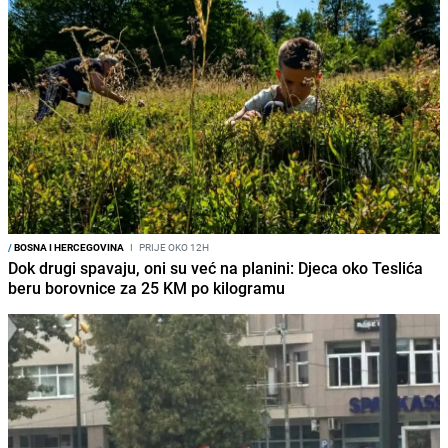
/
BOSNA I HERCEGOVINA
I
PRIJE OKO 12H
Dok drugi spavaju, oni su već na planini: Djeca oko Teslića
beru borovnice za 25 KM po kilogramu