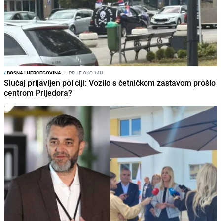
/
BOSNA I HERCEGOVINA
I
PRIJE OKO 14H
Slučaj prijavljen policiji: Vozilo s četničkom zastavom prošlo
centrom Prijedora?