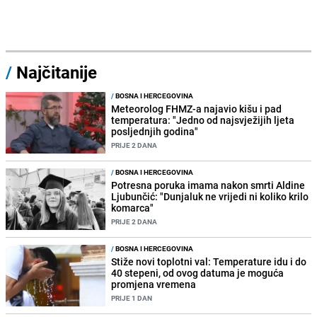
/
Najčitanije
/
BOSNA I HERCEGOVINA
Meteorolog FHMZ-a najavio kišu i pad
temperatura: "Jedno od najsvježijih ljeta
posljednjih godina"
PRIJE 2 DANA
/
BOSNA I HERCEGOVINA
Potresna poruka imama nakon smrti Aldine
Ljubunčić: "Dunjaluk ne vrijedi ni koliko krilo
komarca"
PRIJE 2 DANA
/
BOSNA I HERCEGOVINA
Stiže novi toplotni val: Temperature idu i do
40 stepeni, od ovog datuma je moguća
promjena vremena
PRIJE 1 DAN