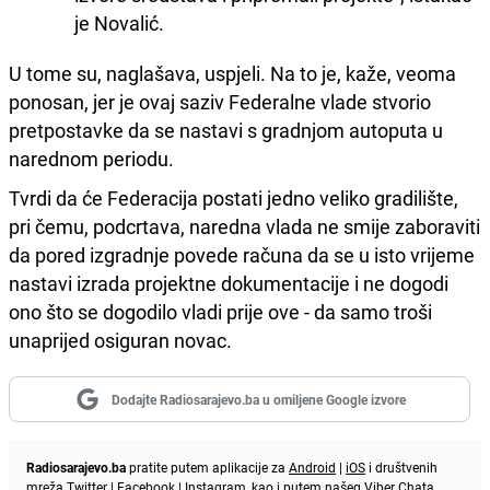
je Novalić.
U tome su, naglašava, uspjeli. Na to je, kaže, veoma
ponosan, jer je ovaj saziv Federalne vlade stvorio
pretpostavke da se nastavi s gradnjom autoputa u
narednom periodu.
Tvrdi da će Federacija postati jedno veliko gradilište,
pri čemu, podcrtava, naredna vlada ne smije zaboraviti
da pored izgradnje povede računa da se u isto vrijeme
nastavi izrada projektne dokumentacije i ne dogodi
ono što se dogodilo vladi prije ove - da samo troši
unaprijed osiguran novac.
Dodajte Radiosarajevo.ba u omiljene Google izvore
Radiosarajevo.ba
pratite putem aplikacije za
Android
|
iOS
i društvenih
mreža
Twitter
|
Facebook
|
Instagram
, kao i putem našeg
Viber
Chata.