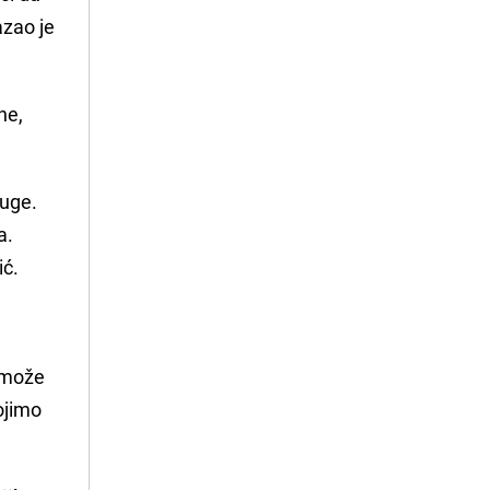
azao je
ne,
luge.
a.
ić.
 može
tojimo