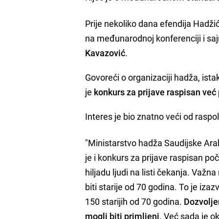
Prije nekoliko dana efendija Hadžić
na međunarodnoj konferenciji i sa
Kavazović
.
Govoreći o organizaciji hadža, ist
je
konkurs za prijave raspisan ve
Interes je bio znatno veći od raspo
"Ministarstvo hadža Saudijske Arab
je i konkurs za prijave raspisan p
hiljadu ljudi na listi čekanja. Važ
biti starije od 70 godina. To je iza
150 starijih od 70 godina.
Dozvolje
mogli biti primljeni
. Već sada je ok