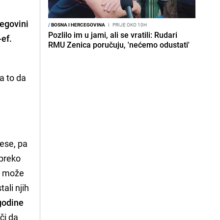
cegovini
/
BOSNA I HERCEGOVINA
I
PRIJE OKO 10H
Pozlilo im u jami, ali se vratili: Rudari
ef.
RMU Zenica poručuju, 'nećemo odustati'
a to da
cese, pa
 preko
te može
ali njih
 godine
či da