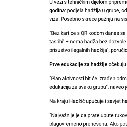
U vezi s tehničkim dijelom priprem
godina
: podjela hadžija u grupe, 
viza. Posebno skreće pažnju na si
"Bez kartice s QR kodom danas se ne
tasrihi’ – nema hadža bez dozvole 
prisustvo ilegalnih hadžija", poruči
Prve edukacije za hadžije
očekuju 
"Plan aktivnosti bit će izrađen od
edukacija za svaku grupu", naveo j
Na kraju Hadžić upućuje i savjet h
"Najvažnije je da prate upute ruko
blagovremeno prenesena. Ako postu