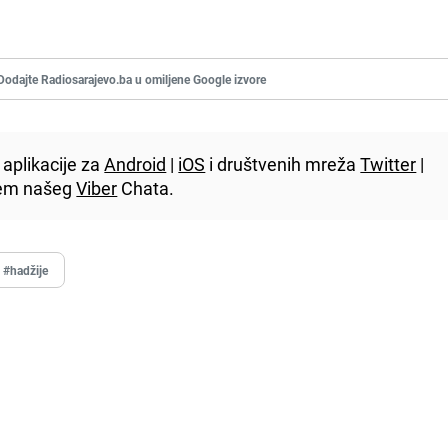
Dodajte Radiosarajevo.ba u omiljene Google izvore
aplikacije za
Android
|
iOS
i društvenih mreža
Twitter
|
utem našeg
Viber
Chata.
#hadžije