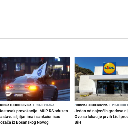
BOSNA I HERCEGOVINA
I
PRIJE 2 DANA
/
BOSNA I HERCEGOVINA
I
PRIJE OKO 
Nastavak provokacija: MUP RS oduzeo
Jedan od najvećih gradova nije
zastavu s ljiljanima i sankcionisao
Ovo su lokacije prvih Lidl pr
vozača iz Bosanskog Novog
BiH