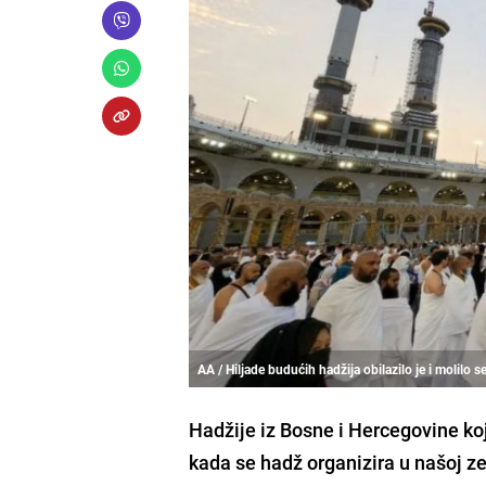
AA / Hiljade budućih hadžija obilazilo je i molilo s
Hadžije iz Bosne i Hercegovine ko
kada se hadž organizira u našoj zem