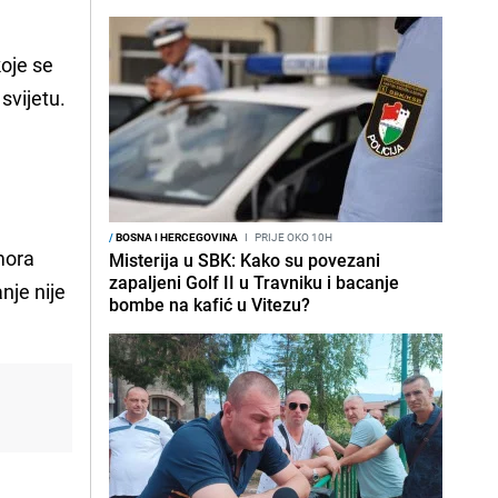
koje se
svijetu.
/
BOSNA I HERCEGOVINA
I
PRIJE OKO 10H
mora
Misterija u SBK: Kako su povezani
zapaljeni Golf II u Travniku i bacanje
nje nije
bombe na kafić u Vitezu?