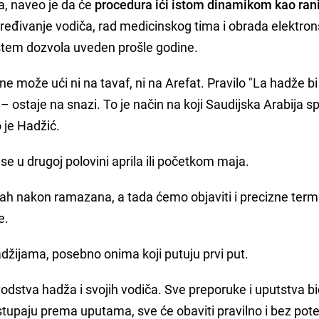
a, naveo je da će
procedura ići istom dinamikom kao rani
određivanje vodiča, rad medicinskog tima i obrada elektron
stem dozvola uveden prošle godine.
 može ući ni na tavaf, ni na Arefat. Pravilo "La hadže bi
– ostaje na snazi. To je način na koji Saudijska Arabija 
o je Hadžić.
se u drugoj polovini aprila ili početkom maja.
mah nakon ramazana, a tada ćemo objaviti i precizne term
e.
adžijama, posebno onima koji putuju prvi put.
vodstva hadža i svojih vodiča. Sve preporuke i uputstva b
paju prema uputama, sve će obaviti pravilno i bez pote