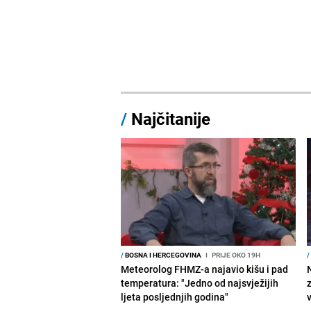
/
Najčitanije
/
BOSNA I HERCEGOVINA
I
PRIJE OKO 19H
/
Meteorolog FHMZ-a najavio kišu i pad
temperatura: "Jedno od najsvježijih
ljeta posljednjih godina"