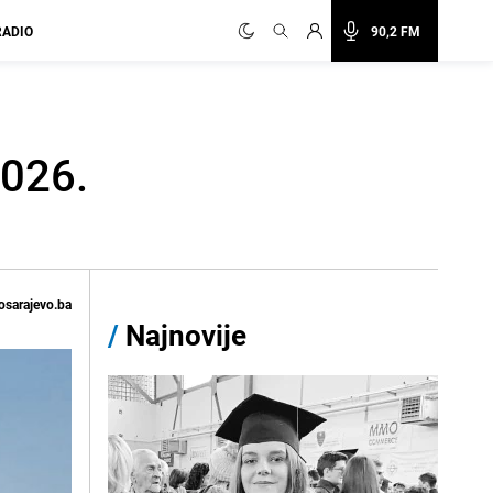
RADIO
90,2 FM
2026.
osarajevo.ba
/
Najnovije