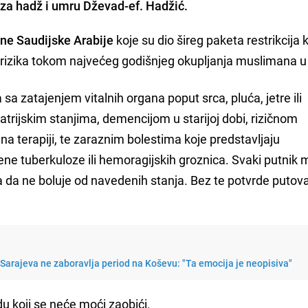
za hadž i umru Dževad-ef. Hadžić.
ne Saudijske Arabije
koje su dio šireg paketa restrikcija 
 rizika tokom najvećeg godišnjeg okupljanja muslimana u 
a zatajenjem vitalnih organa poput srca, pluća, jetre ili
atrijskim stanjima, demencijom u starijoj dobi, rizičnom
 terapiji, te zaraznim bolestima koje predstavljaju
rene tuberkuloze ili hemoragijskih groznica. Svaki putnik 
a da ne boluje od navedenih stanja. Bez te potvrde putova
Sarajeva ne zaboravlja period na Koševu: "Ta emocija je neopisiva"
 koji se neće moći zaobići.