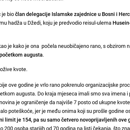
 je bio
član delegacije Islamske zajednice u Bosni i Her
jmu hadža u Džedi, koju je predvodio reisul-ulema
Husein-
akao je kako je ona počela neuobičajeno rano, s obzirom n
ć početkom augusta
.
ložive kvote.
ije ove godine je vrlo rano pokrenulo organizacijske pro
očetkom augusta. Do kraja mjeseca imali smo sva imena i
na novina je ograničenje da najviše 7 posto od ukupne kvo
zvalo poteškoće, jer je među onima koji su prošle godine ost
ni limit je 154, pa su samo četvero novoprijavljenih ove
o 200 osoba starijih od 70 godina na listi čekanja, što zna