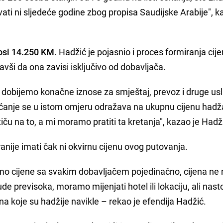
ati ni sljedeće godine zbog propisa Saudijske Arabije", k
osi 14.250 KM
. Hadžić je pojasnio i proces formiranja cije
ši da ona zavisi isključivo od dobavljača.
 dobijemo konačne iznose za smještaj, prevoz i druge us
ćanje se u istom omjeru odražava na ukupnu cijenu hadž
utiču na to, a mi moramo pratiti ta kretanja", kazao je Hadž
anije imati čak ni okvirnu cijenu ovog putovanja.
mo cijene sa svakim dobavljačem pojedinačno, cijena ne
ude previsoka, moramo mijenjati hotel ili lokaciju, ali nas
 na koje su hadžije navikle – rekao je efendija Hadžić.