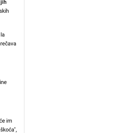
jih
skih
 la
sprečava
ine
iće im
škoća",