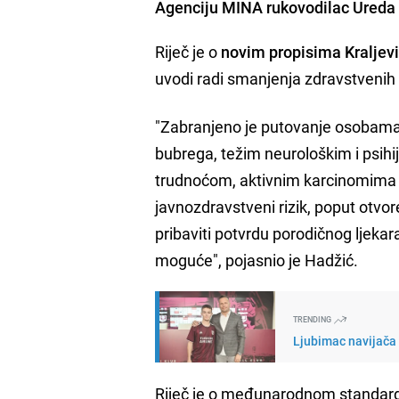
Agenciju MINA rukovodilac Ureda 
Riječ je o
novim propisima Kraljevi
uvodi radi smanjenja zdravstvenih
"Zabranjeno je putovanje osobama s
bubrega, težim neurološkim i psihij
trudnoćom, aktivnim karcinomima na
javnozdravstveni rizik, poput otvo
pribaviti potvrdu porodičnog ljekar
moguće", pojasnio je Hadžić.
TRENDING
Ljubimac navijača 
Riječ je o međunarodnom standardu