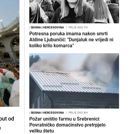
/
BOSNA I HERCEGOVINA
I
PRIJE OKO 7H
Potresna poruka imama nakon smrti
Aldine Ljubunčić: "Dunjaluk ne vrijedi ni
koliko krilo komarca"
/
BOSNA I HERCEGOVINA
I
PRIJE OKO 8H
put od
Požar uništio farmu u Srebrenici:
Povratničko domaćinstvo pretrpjelo
a
veliku štetu