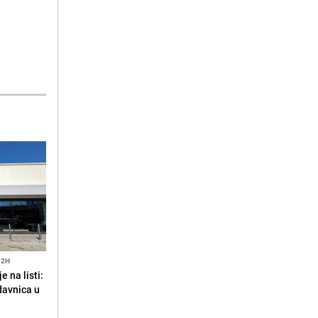
12H
 na listi:
odavnica u