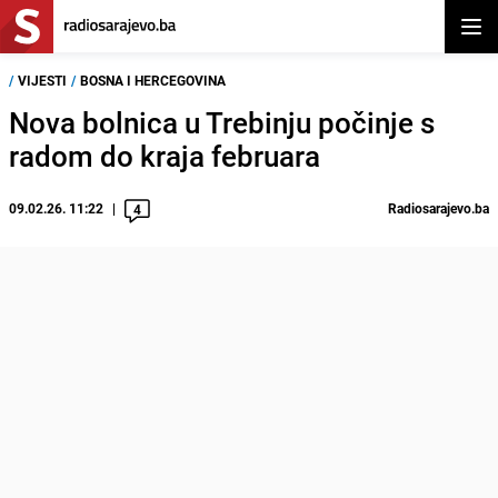
Otvor
/
VIJESTI
/
BOSNA I HERCEGOVINA
Nova bolnica u Trebinju počinje s
radom do kraja februara
09.02.26. 11:22
Radiosarajevo.ba
4