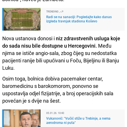
TRENDING
Radi se na sanaciji: Pogledajte kako danas
izgleda travnjak stadiona Koševo
Nova ustanova donosi i
niz zdravstvenih usluga koje
do sada nisu bile dostupne u Hercegovini.
Među
njima se ističe angio-sala, zbog čijeg su nedostatka
pacijenti ranije bili upućivani u Foču, Bijeljinu ili Banju
Luku.
Osim toga, bolnica dobiva pacemaker centar,
baromedicinu s barokomorom, ponovno se
uspostavlja odjel fizijatrije, a broj operacijskih sala
povećan je s dvije na šest.
05.01.26. 10:40
Vukanović: "Vučić stiže u Trebinje, a nema
aerodroma ni puta"