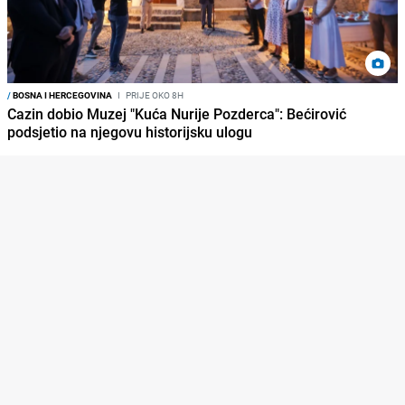
/
BOSNA I HERCEGOVINA
I
PRIJE OKO 8H
Cazin dobio Muzej "Kuća Nurije Pozderca": Bećirović
podsjetio na njegovu historijsku ulogu