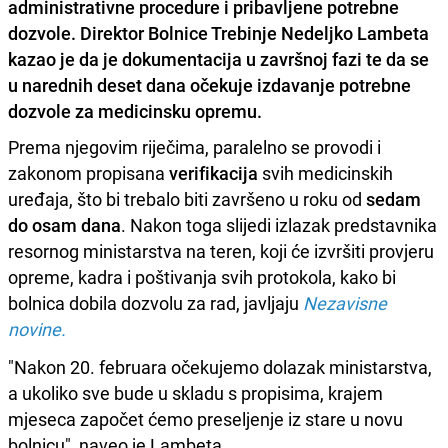
administrativne procedure i pribavljene potrebne
dozvole. Direktor Bolnice Trebinje Nedeljko Lambeta
kazao je da je dokumentacija u završnoj fazi te da se
u narednih deset dana očekuje izdavanje potrebne
dozvole za medicinsku opremu.
Prema njegovim riječima, paralelno se provodi i
zakonom propisana
verifikacija
svih medicinskih
uređaja, što bi trebalo biti završeno u roku od
sedam
do osam dana
. Nakon toga slijedi izlazak predstavnika
resornog ministarstva na teren, koji će izvršiti provjeru
opreme, kadra i poštivanja svih protokola, kako bi
bolnica dobila dozvolu za rad, javljaju
Nezavisne
novine.
"Nakon 20. februara očekujemo dolazak ministarstva,
a ukoliko sve bude u skladu s propisima, krajem
mjeseca započet ćemo preseljenje iz stare u novu
bolnicu", naveo je Lambeta.