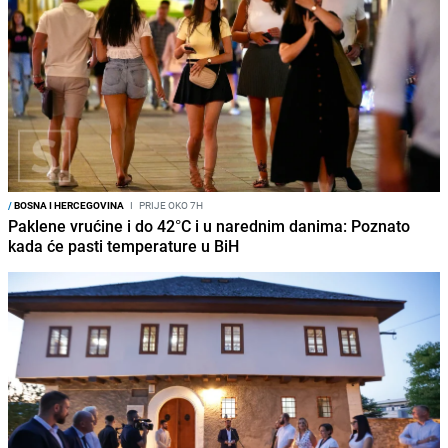
/
BOSNA I HERCEGOVINA
I
PRIJE OKO 7H
Paklene vrućine i do 42°C i u narednim danima: Poznato
kada će pasti temperature u BiH