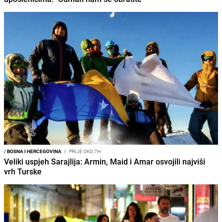
/
BOSNA I HERCEGOVINA
I
PRIJE OKO 7H
Veliki uspjeh Sarajlija: Armin, Maid i Amar osvojili najviši
vrh Turske