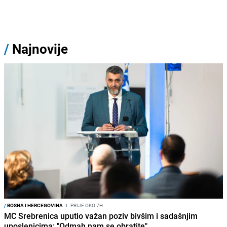
/
Najnovije
/
BOSNA I HERCEGOVINA
I
PRIJE OKO 7H
MC Srebrenica uputio važan poziv bivšim i sadašnjim
uposlenicima: "Odmah nam se obratite"