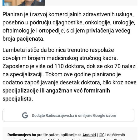
Planiran je i razvoj komercijalnih zdravstvenih usluga,
posebno u području dijagnostike, onkologije, urologije,
oftalmologije i ortopedije, s ciljem
privlačenja većeg
broja pacijenata
.
Lambeta ističe da bolnica trenutno raspolaže
dovoljnim brojem medicinskog stručnog kadra.
Zaposleno je više od 110 doktora, dok se oko 70 nalazi
na specijalizaciji. Tokom ove godine planirano je
dodatno zapošljavanje desetak doktora, bilo kroz
nove
specijalizacije ili angažman već formiranih
specijalista.
Dodajte Radiosarajevo.ba u omiljene Google izvore
Radiosarajevo.ba
pratite putem aplikacije za
Android
|
iOS
i društvenih