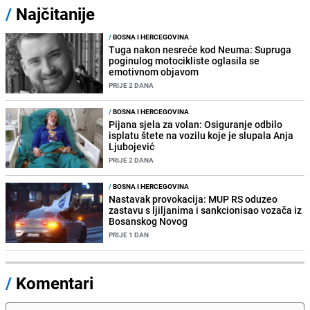
/
Najčitanije
/
BOSNA I HERCEGOVINA
Tuga nakon nesreće kod Neuma: Supruga
poginulog motocikliste oglasila se
emotivnom objavom
PRIJE 2 DANA
/
BOSNA I HERCEGOVINA
Pijana sjela za volan: Osiguranje odbilo
isplatu štete na vozilu koje je slupala Anja
Ljubojević
PRIJE 2 DANA
/
BOSNA I HERCEGOVINA
Nastavak provokacija: MUP RS oduzeo
zastavu s ljiljanima i sankcionisao vozača iz
Bosanskog Novog
PRIJE 1 DAN
/
Komentari