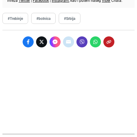
mreža
Twitter
|
Facebook
|
Instagram
, kao i putem našeg
Viber
Chata.
#Trebinje
#bolnica
#Srbija