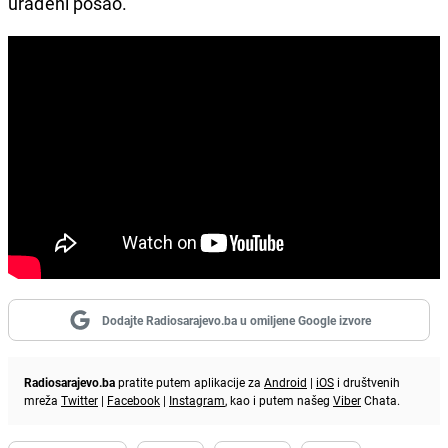
urađeni posao.
Dodajte Radiosarajevo.ba u omiljene Google izvore
Radiosarajevo.ba
pratite putem aplikacije za
Android
|
iOS
i društvenih
mreža
Twitter
|
Facebook
|
Instagram
, kao i putem našeg
Viber
Chata.