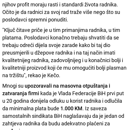
njihov profit moraju rasti i standardi života radnika.
Očito je da radnici za svoj rad traže više nego što su
poslodavci spremni ponuditi.
"Ključ čitave priče je u tim primanjima radnika, u tim
platama. Poslodavci konačno trebaju shvatiti da se
trebaju odreći dijela svoje zarade kako bi taj dio
preusmjerili u džepove radnika i na taj način imati
kvalitetnijeg radnika, zadovoljnijeg i u konačnici bolji i
kvalitetniji proizvod koji će mu omogućiti bolji plasman
na tržištu", rekao je Kečo.
Mnogi su
upozoravali na masovna otpuštanja i
zatvaranja firmi
kada je Vlada Federacije BiH prvi put
u 20 godina donijela odluku u korist radnika i odlučila
da minimalna plata bude
1.000 KM
. Iz saveza
samostalnih sindikata BiH naglašavaju da je jedan od
zahtjeva radnika da budu adekvatno plaćeni za