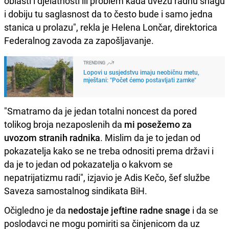
oblasti i djelatnosti ili problem kada uvezu radnu snagu
i dobiju tu saglasnost da to često bude i samo jedna
stanica u prolazu", rekla je Helena Lončar, direktorica
Federalnog zavoda za zapošljavanje.
TRENDING
Lopovi u susjedstvu imaju neobičnu metu,
mještani: "Počet ćemo postavljati zamke"
"Smatramo da je jedan totalni noncest da pored
tolikog broja nezaposlenih da
mi posežemo za
uvozom stranih radnika
. Mislim da je to jedan od
pokazatelja kako se ne treba odnositi prema državi i
da je to jedan od pokazatelja o kakvom se
nepatrijatizmu radi", izjavio je Adis Kečo, šef službe
Saveza samostalnog sindikata BiH.
Očigledno je da
nedostaje jeftine radne snage
i da se
poslodavci ne mogu pomiriti sa činjenicom da uz