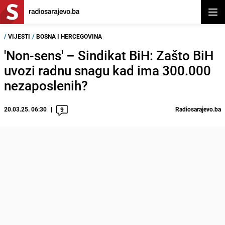
Otvor
/
VIJESTI
/
BOSNA I HERCEGOVINA
'Non-sens' – Sindikat BiH: Zašto BiH
uvozi radnu snagu kad ima 300.000
nezaposlenih?
20.03.25. 06:30
Radiosarajevo.ba
9