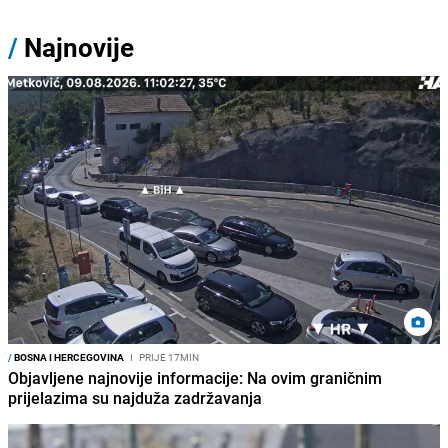
/
Najnovije
/
BOSNA I HERCEGOVINA
I
PRIJE 17MIN
Objavljene najnovije informacije: Na ovim graničnim
prijelazima su najduža zadržavanja