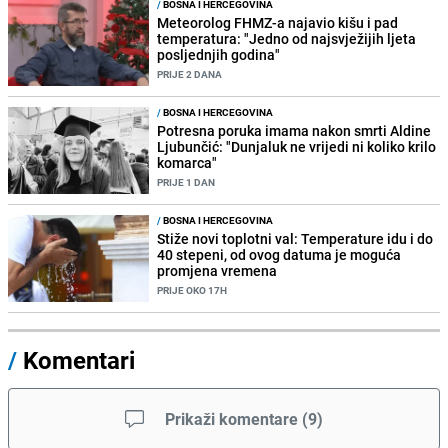
/
BOSNA I HERCEGOVINA
Meteorolog FHMZ-a najavio kišu i pad
temperatura: "Jedno od najsvježijih ljeta
posljednjih godina"
PRIJE 2 DANA
/
BOSNA I HERCEGOVINA
Potresna poruka imama nakon smrti Aldine
Ljubunčić: "Dunjaluk ne vrijedi ni koliko krilo
komarca"
PRIJE 1 DAN
/
BOSNA I HERCEGOVINA
Stiže novi toplotni val: Temperature idu i do
40 stepeni, od ovog datuma je moguća
promjena vremena
PRIJE OKO 17H
/
Komentari
Prikaži komentare
(
9
)