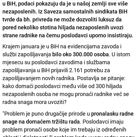
u BiH, podaci pokazuju da je u našoj zemlji sve više
nezaposlenih. Iz Saveza samostalnih sindikata BiH
tvrde da bh. privreda ne može dozvoliti luksuz da
pored nekoliko stotina hiljada nezaposlenih uvozi
strane radnike na čemu poslodavci uporno insistiraju.
Krajem januara je u BiH na evidencijama zavoda i
službi zapošljavanja
bilo oko 300.000 osoba
. U istom
mjesecu su poslodavci zavodima i službama
zapošljavanja u BiH prijavili 2.161 potrebu za
zapošljavanjem novih radnika. Postavlja se pitanje:
kako domaći poslodavci među više od 300 hiljada
nezaposlenih osoba ne mogu pronaći radnike već se
radna snaga mora uvoziti?
"Problem je puno drugačije prirode u
pronalasku radne
snage na domaćem tržištu rada
. Poslodavci imaju
problem pronaći osobe koje im trebaju iz određenih