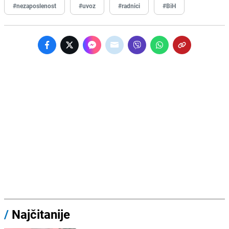
#nezaposlenost
#uvoz
#radnici
#BiH
/
Najčitanije