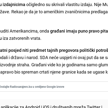
ju izdajnicima
očigledno su skrivali vlastitu izdaju. Nije 
države. Rekao je da je to američkim zvaničnicima predlaga
 nuditi Amerikancima, onda
građani imaju puno pravo pitat
u
iza zatvorenih vrata.
ivatni posjed niti predmet tajnih pregovora politički potro
dali i državu i narod. SDA neće uspjeti ni ovaj put da se s
roizvodnje straha. Građani vide ko je godinama samo glum
 zapravo bio spreman crtati njene granice kada se ugase 
Dodajte Radiosarajevo.ba u omiljene Google izvore
aplikacije za
Android
|
iOS
i društvenih mreža
Twitter
|