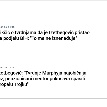
.05.26. 21:15
ikšić o tvrdnjama da je Izetbegović pristao
a podjelu BiH: "To me ne iznenađuje"
.05.26. 21:08
zetbegović: "Tvrdnje Murphyja najobičnija
až, penzionisani mentor pokušava spasiti
ropalu Trojku"