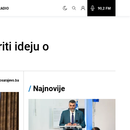
RADIO
90,2 FM
ti ideju o
osarajevo.ba
/
Najnovije