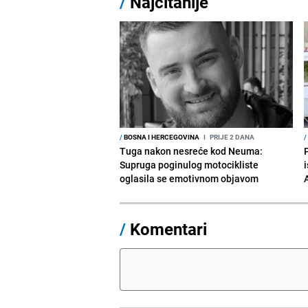
/
Najčitanije
/
BOSNA I HERCEGOVINA
I
PRIJE 2 DANA
/
Tuga nakon nesreće kod Neuma:
Supruga poginulog motocikliste
i
oglasila se emotivnom objavom
/
Komentari