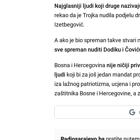
Najglasniji ljudi koji druge naziva
rekao da je Trojka nudila podjelu 
Izetbegović.
A ako je bio spreman takve stvari
sve spreman nuditi Dodiku i Čović
Bosna i Hercegovina
nije ničiji pr
ljudi
koji bi za još jedan mandat pro
iza lažnog patriotizma, ucjena i p
zaštitnika Bosne i Hercegovine, a
Radiosarajevo.ba
pratite putem 