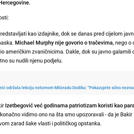
 Hercegovine.
osti:
dstavljati kao izdajnike, dok se danas pred cijelom jav
 maska.
Michael Murphy nije govorio o tračevima
, nego o
io američkim zvaničnicima. Dakle, dok su javno galamili 
no su nudili njenu podjelu.
ić održala lekciju notornom Miloradu Dodiku: "Pokazujete silno nezna
kir
Izetbegović već godinama patriotizam koristi kao par
 konačno vidimo ono na šta smo upozoravali - da je Bakir
om zarad šake vlasti i političkog opstanka.