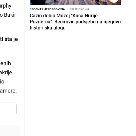
Murphy
/
BOSNA I HERCEGOVINA
I
PRIJE OKO 4H
o Bakir
Cazin dobio Muzej "Kuća Nurije
Pozderca": Bećirović podsjetio na njegovu
historijsku ulogu
i šta je
šenih
akrije
io
kamere.