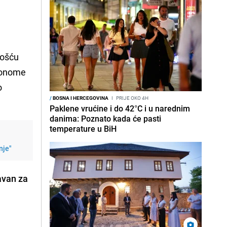
nošću
 onome
o
/
BOSNA I HERCEGOVINA
I
PRIJE OKO 4H
Paklene vrućine i do 42°C i u narednim
danima: Poznato kada će pasti
temperature u BiH
nje"
avan za