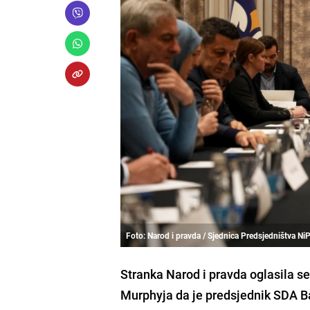
Foto: Narod i pravda / Sjednica Predsjedništva Ni
Stranka Narod i pravda oglasila
Murphyja da je predsjednik SDA Ba