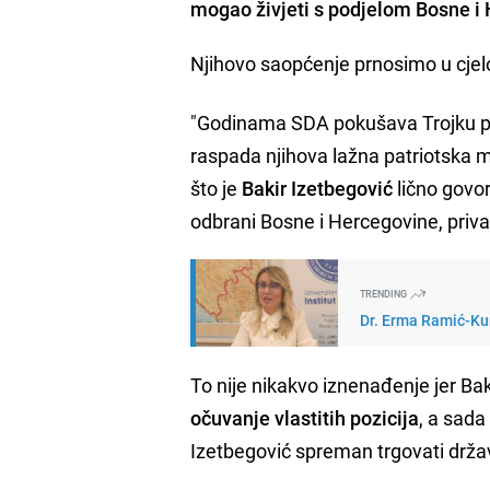
mogao živjeti s podjelom Bosne i
Njihovo saopćenje prnosimo u cjel
"Godinama SDA pokušava Trojku pre
raspada njihova lažna patriotska
što je
Bakir Izetbegović
lično govor
odbrani Bosne i Hercegovine, privat
TRENDING
Dr. Erma Ramić-Kun
To nije nikakvo iznenađenje jer Ba
očuvanje vlastitih pozicija
, a sada
Izetbegović spreman trgovati držav