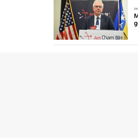
24
M
g