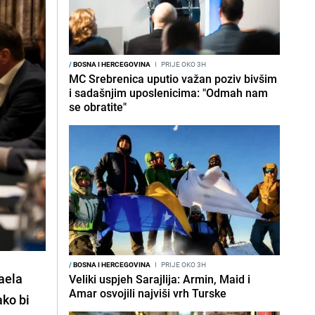
/
BOSNA I HERCEGOVINA
I
PRIJE OKO 3H
MC Srebrenica uputio važan poziv bivšim
i sadašnjim uposlenicima: "Odmah nam
se obratite"
/
BOSNA I HERCEGOVINA
I
PRIJE OKO 3H
aela
Veliki uspjeh Sarajlija: Armin, Maid i
Amar osvojili najviši vrh Turske
ako bi