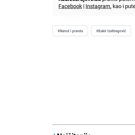
Facebook
|
Instagram
, kao i p
#Narod i pravda
#Bakir Izetbegović