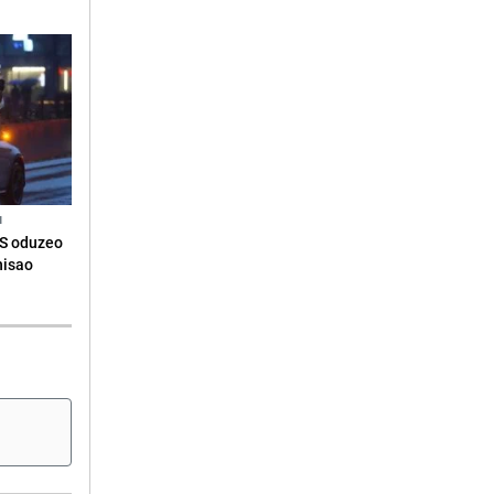
N
RS oduzeo
nisao