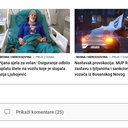
BOSNA I HERCEGOVINA
I
PRIJE 2 DANA
/
BOSNA I HERCEGOVINA
I
PRIJE 1 DA
Pijana sjela za volan: Osiguranje odbilo
Nastavak provokacija: MUP 
splatu štete na vozilu koje je slupala
zastavu s ljiljanima i sankcio
Anja Ljubojević
vozača iz Bosanskog Novog
Prikaži komentare
(
25
)