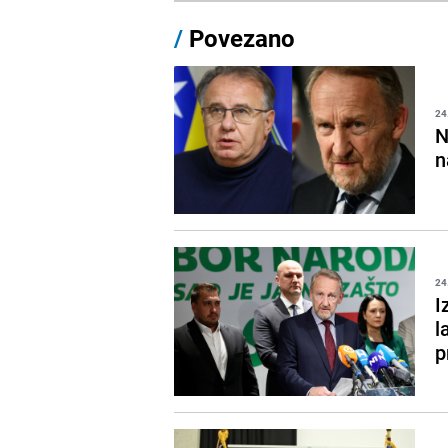
/
Povezano
24
N
n
24
I
l
p