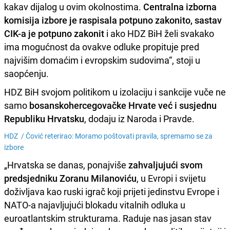
kakav dijalog u ovim okolnostima.
Centralna izborna
komisija izbore je raspisala potpuno zakonito, sastav
CIK-a je potpuno zakonit
i ako HDZ BiH želi svakako
ima mogućnost da ovakve odluke propituje pred
najvišim domaćim i evropskim sudovima“, stoji u
saopćenju.
HDZ BiH svojom politikom u izolaciju i sankcije vuče ne
samo
bosanskohercegovačke Hrvate već i susjednu
Republiku Hrvatsku
, dodaju iz Naroda i Pravde.
HDZ /
Čović reterirao: Moramo poštovati pravila, spremamo se za
izbore
„Hrvatska se danas, ponajviše
zahvaljujući svom
predsjedniku Zoranu Milanoviću
, u Evropi i svijetu
doživljava kao ruski igrač koji prijeti jedinstvu Evrope i
NATO-a najavljujući blokadu vitalnih odluka u
euroatlantskim strukturama. Raduje nas jasan stav