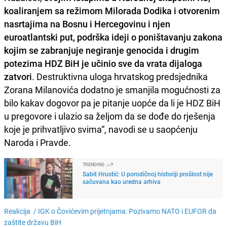
koaliranjem sa režimom Milorada Dodika i otvorenim
nasrtajima na Bosnu i Hercegovinu i njen
euroatlantski put, podrška ideji o poništavanju zakona
kojim se zabranjuje negiranje genocida i drugim
potezima HDZ BiH je učinio sve da vrata dijaloga
zatvori
. Destruktivna uloga hrvatskog predsjednika
Zorana Milanovića dodatno je smanjila mogućnosti za
bilo kakav dogovor pa je pitanje uopće da li je HDZ BiH
u pregovore i ulazio sa željom da se dođe do rješenja
koje je prihvatljivo svima“, navodi se u saopćenju
Naroda i Pravde.
TRENDING
Sabit Hrustić: U porodičnoj historiji prošlost nije
sačuvana kao uredna arhiva
Reakcija /
IGK o Čovićevim prijetnjama: Pozivamo NATO i EUFOR da
zaštite državu BiH