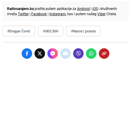
Radiosarajevo.ba
pratite putem aplikacije za
Android
|
iOS
i društvenih
mreža
Twitter
|
Facebook
|
Instagram
, kao i putem našeg
Viber
Chata.
#Dragan Čović
#HDZ BiH
#Narod i pravda