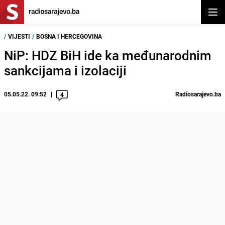
Otvor
/
VIJESTI
/
BOSNA I HERCEGOVINA
NiP: HDZ BiH ide ka međunarodnim
sankcijama i izolaciji
05.05.22. 09:52
Radiosarajevo.ba
4