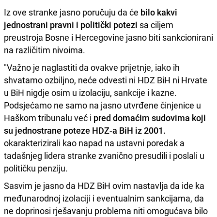
Iz ove stranke jasno poručuju da će
bilo kakvi
jednostrani pravni i politički potezi
sa ciljem
preustroja Bosne i Hercegovine jasno biti sankcionirani
na različitim nivoima.
"Važno je naglastiti da ovakve prijetnje, iako ih
shvatamo ozbiljno, neće odvesti ni HDZ BiH ni Hrvate
u BiH nigdje osim u izolaciju, sankcije i kazne.
Podsjećamo ne samo na jasno utvrđene činjenice u
Haškom tribunalu već i
pred domaćim sudovima koji
su jednostrane poteze HDZ-a BiH iz 2001.
okarakterizirali kao napad na ustavni poredak a
tadašnjeg lidera stranke zvanično presudili i poslali u
političku penziju.
Sasvim je jasno da HDZ BiH ovim nastavlja da ide ka
međunarodnoj izolaciji i eventualnim sankcijama, da
ne doprinosi rješavanju problema niti omogućava bilo