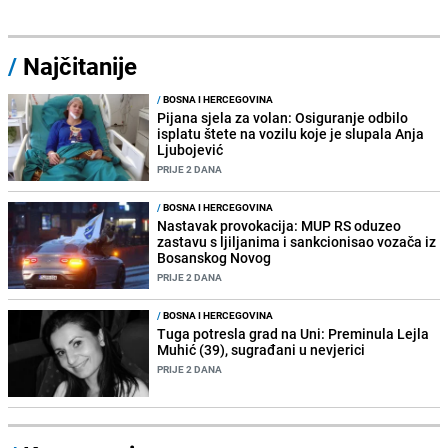
/
Najčitanije
/
BOSNA I HERCEGOVINA
Pijana sjela za volan: Osiguranje odbilo
isplatu štete na vozilu koje je slupala Anja
Ljubojević
PRIJE 2 DANA
/
BOSNA I HERCEGOVINA
Nastavak provokacija: MUP RS oduzeo
zastavu s ljiljanima i sankcionisao vozača iz
Bosanskog Novog
PRIJE 2 DANA
/
BOSNA I HERCEGOVINA
Tuga potresla grad na Uni: Preminula Lejla
Muhić (39), sugrađani u nevjerici
PRIJE 2 DANA