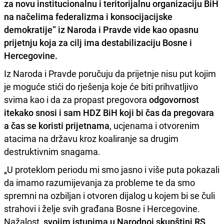
za novu institucionalnu i teritorijalnu organizaciju BiH
na načelima federalizma i konsocijacijske
demokratije“ iz Naroda i Pravde vide kao opasnu
prijetnju koja za cilj ima destabilizaciju Bosne i
Hercegovine.
Iz Naroda i Pravde poručuju da prijetnje nisu put kojim
je moguće stići do rješenja koje će biti prihvatljivo
svima kao i da za propast pregovora
odgovornost
itekako snosi i sam HDZ BiH koji bi čas da pregovara
a čas se koristi prijetnama
, ucjenama i otvorenim
atacima na državu kroz koaliranje sa drugim
destruktivnim snagama.
„U proteklom periodu mi smo jasno i više puta pokazali
da imamo razumijevanja za probleme te da smo
spremni na ozbiljan i otvoren dijalog u kojem bi se čuli
strahovi i želje svih građana Bosne i Hercegovine.
Nažalost,
svojim istupima u Narodnoj skupštini RS,