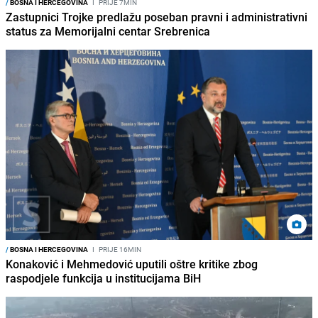
/
BOSNA I HERCEGOVINA
I
PRIJE 7MIN
Zastupnici Trojke predlažu poseban pravni i administrativni
status za Memorijalni centar Srebrenica
/
BOSNA I HERCEGOVINA
I
PRIJE 16MIN
Konaković i Mehmedović uputili oštre kritike zbog
raspodjele funkcija u institucijama BiH