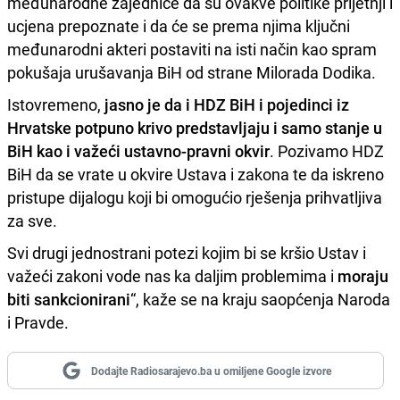
međunarodne zajednice da su ovakve politike prijetnji i
ucjena prepoznate i da će se prema njima ključni
međunarodni akteri postaviti na isti način kao spram
pokušaja urušavanja BiH od strane Milorada Dodika.
Istovremeno,
jasno je da i HDZ BiH i pojedinci iz
Hrvatske potpuno krivo predstavljaju i samo stanje u
BiH kao i važeći ustavno-pravni okvir
. Pozivamo HDZ
BiH da se vrate u okvire Ustava i zakona te da iskreno
pristupe dijalogu koji bi omogućio rješenja prihvatljiva
za sve.
Svi drugi jednostrani potezi kojim bi se kršio Ustav i
važeći zakoni vode nas ka daljim problemima i
moraju
biti sankcionirani
“, kaže se na kraju saopćenja Naroda
i Pravde.
Dodajte Radiosarajevo.ba u omiljene Google izvore