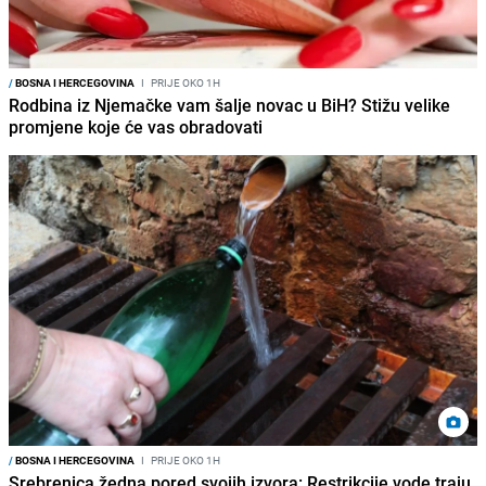
/
BOSNA I HERCEGOVINA
I
PRIJE OKO 1H
Rodbina iz Njemačke vam šalje novac u BiH? Stižu velike
promjene koje će vas obradovati
/
BOSNA I HERCEGOVINA
I
PRIJE OKO 1H
Srebrenica žedna pored svojih izvora: Restrikcije vode traju