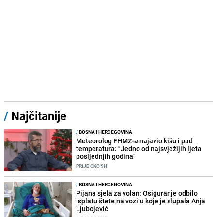
/
Najčitanije
/
BOSNA I HERCEGOVINA
Meteorolog FHMZ-a najavio kišu i pad
temperatura: "Jedno od najsvježijih ljeta
posljednjih godina"
PRIJE OKO 9H
/
BOSNA I HERCEGOVINA
Pijana sjela za volan: Osiguranje odbilo
isplatu štete na vozilu koje je slupala Anja
Ljubojević