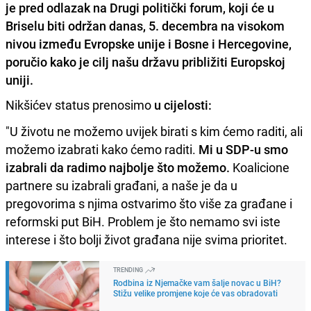
je pred odlazak na Drugi politički forum, koji će u
Briselu biti održan danas, 5. decembra na visokom
nivou između Evropske unije i Bosne i Hercegovine,
poručio kako je cilj našu državu približiti Europskoj
uniji.
Nikšićev status prenosimo
u cijelosti:
"U životu ne možemo uvijek birati s kim ćemo raditi, ali
možemo izabrati kako ćemo raditi.
Mi u SDP-u smo
izabrali da radimo najbolje što možemo.
Koalicione
partnere su izabrali građani, a naše je da u
pregovorima s njima ostvarimo što više za građane i
reformski put BiH. Problem je što nemamo svi iste
interese i što bolji život građana nije svima prioritet.
TRENDING
Rodbina iz Njemačke vam šalje novac u BiH?
Stižu velike promjene koje će vas obradovati