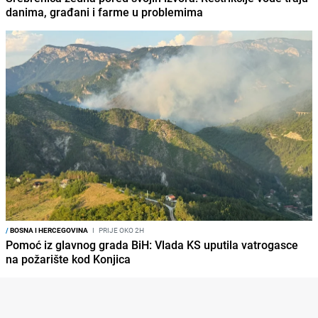
danima, građani i farme u problemima
/
BOSNA I HERCEGOVINA
I
PRIJE OKO 2H
Pomoć iz glavnog grada BiH: Vlada KS uputila vatrogasce
na požarište kod Konjica