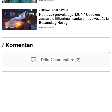
PRIJE 2 DANA
/
BOSNA I HERCEGOVINA
Nastavak provokacija: MUP RS oduzeo
zastavu s ljiljanima i sankcionisao vozača iz
Bosanskog Novog
PRIJE 2 DANA
/
Komentari
Prikaži komentare
(
2
)