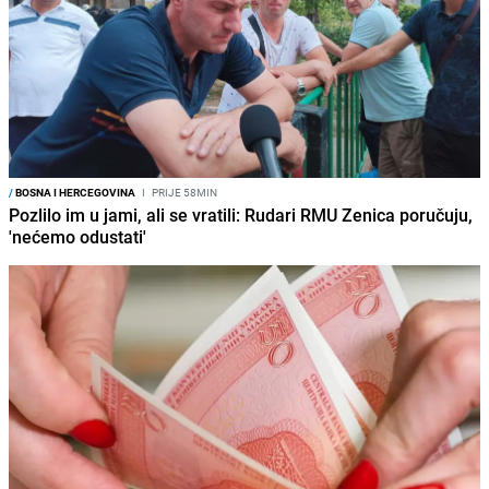
/
BOSNA I HERCEGOVINA
I
PRIJE 58MIN
Pozlilo im u jami, ali se vratili: Rudari RMU Zenica poručuju,
'nećemo odustati'