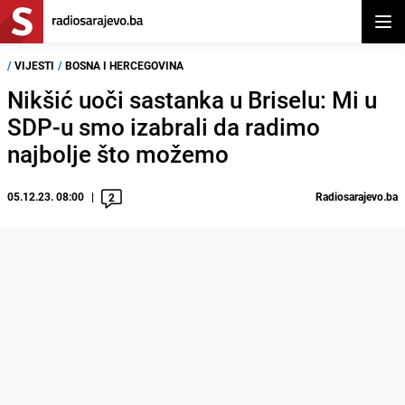
Otvor
/
VIJESTI
/
BOSNA I HERCEGOVINA
Nikšić uoči sastanka u Briselu: Mi u
SDP-u smo izabrali da radimo
najbolje što možemo
05.12.23. 08:00
Radiosarajevo.ba
2