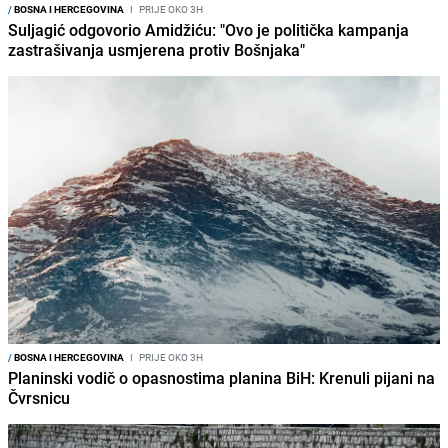
/
BOSNA I HERCEGOVINA
I
PRIJE OKO 3H
Suljagić odgovorio Amidžiću: "Ovo je politička kampanja
zastrašivanja usmjerena protiv Bošnjaka"
/
BOSNA I HERCEGOVINA
I
PRIJE OKO 3H
Planinski vodič o opasnostima planina BiH: Krenuli pijani na
Čvrsnicu