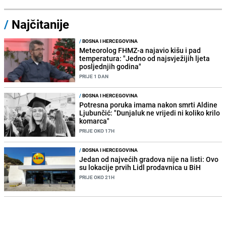
/
Najčitanije
/
BOSNA I HERCEGOVINA
Meteorolog FHMZ-a najavio kišu i pad
temperatura: "Jedno od najsvježijih ljeta
posljednjih godina"
PRIJE 1 DAN
/
BOSNA I HERCEGOVINA
Potresna poruka imama nakon smrti Aldine
Ljubunčić: "Dunjaluk ne vrijedi ni koliko krilo
komarca"
PRIJE OKO 17H
/
BOSNA I HERCEGOVINA
Jedan od najvećih gradova nije na listi: Ovo
su lokacije prvih Lidl prodavnica u BiH
PRIJE OKO 21H