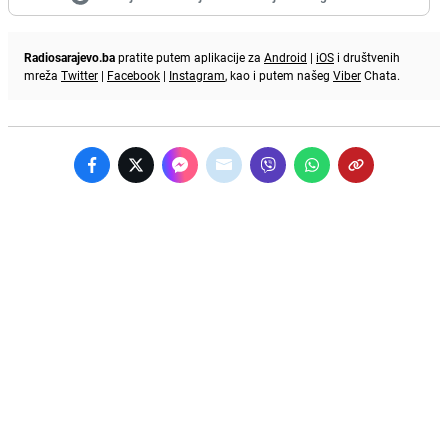
Radiosarajevo.ba
pratite putem aplikacije za
Android
|
iOS
i društvenih
mreža
Twitter
|
Facebook
|
Instagram
, kao i putem našeg
Viber
Chata.