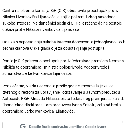
Centralna izborna komisija BiH (CIK) obustavila je postupak protiv
Nikšića i Ivankovića Lijanovića, a koji je pokrenut zbog navodnog
sukoba interesa. Na današnjoj sjednici CIK-a je rečeno da ne postoje
dokazi protiv Nikšića i Ivankovića Lijanovića.
Odluka o nepostojanju sukoba interesa donesena je jednoglasno i svih
sedma članova CIK-a glasalo je za obustavljanje postupka.
Ranije je CIK pokrenuo postupak protiv federalnog premijera Nermina
Nikšića te dopremijera i ministra poljoprivrede, vodoprivrede i
šumarstva Jerke Ivankovića Lijanovića.
Podsjećamo, Vlada Federacije prošle godine imenovala je za v.d.
izvršnog direktora za upravljanje i održavanje u Javnom preduzeću
Autoceste FBiH Mirsada Nikšića, brata federalnog premijera, a za v.d.
finansijskog direktora u tom preduzeću Ivana Šakotu, zeta od brata
dopremijera Jerke Ivankovića Lijanovića.
Dodajte Radiosarajevo.ba u omiljene Google izvore