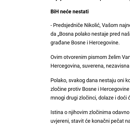
BiH neće nestati
- Predsjedniče Nikolić, Vašom najno
da „Bosna polako nestaje pred naš
građane Bosne i Hercegovine.
Ovim otvorenim pismom želim Vam j
Hercegovina, suverena, nezavisna i
Polako, svakog dana nestaju oni koji 
zločine protiv Bosne i Hercegovine i
mnogi drugi zločinci, dolaze i doći
Istina o njihovim zločinima odavn
uvjereni, stavit će konačni pečat n