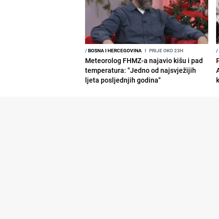
/
BOSNA I HERCEGOVINA
I
PRIJE OKO 23H
/
Meteorolog FHMZ-a najavio kišu i pad
temperatura: "Jedno od najsvježijih
ljeta posljednjih godina"