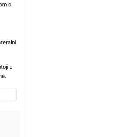
nom o
teralni
toji u
ne.