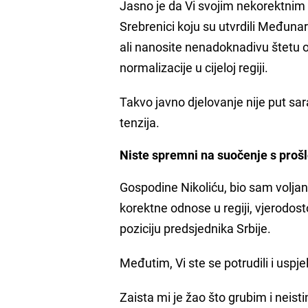
Jasno je da Vi svojim nekorektnim 
Srebrenici koju su utvrdili Međuna
ali nanosite nenadoknadivu štetu 
normalizacije u cijeloj regiji.
Takvo javno djelovanje nije put sa
tenzija.
Niste spremni na suočenje s proš
Gospodine Nikoliću, bio sam voljan
korektne odnose u regiji, vjerodos
poziciju predsjednika Srbije.
Međutim, Vi ste se potrudili i uspj
Zaista mi je žao što grubim i neist