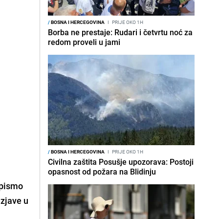
/
BOSNA I HERCEGOVINA
I
PRIJE OKO 1H
Borba ne prestaje: Rudari i četvrtu noć za
redom proveli u jami
/
BOSNA I HERCEGOVINA
I
PRIJE OKO 1H
Civilna zaštita Posušje upozorava: Postoji
opasnost od požara na Blidinju
 pismo
izjave u