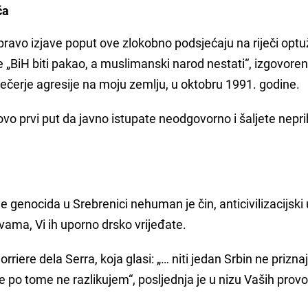
ća
upravo izjave poput ove zlokobno podsjećaju na riječi opt
„BiH biti pakao, a muslimanski narod nestati“, izgovore
ečerje agresije na moju zemlju, u oktobru 1991. godine.
ovo prvi put da javno istupate neodgovorno i šaljete nepri
 genocida u Srebrenici nehuman je čin, anticivilizacijski 
rtvama, Vi ih uporno drsko vrijeđate.
riere dela Serra, koja glasi: „… niti jedan Srbin ne prizna
se po tome ne razlikujem“, posljednja je u nizu Vaših provo