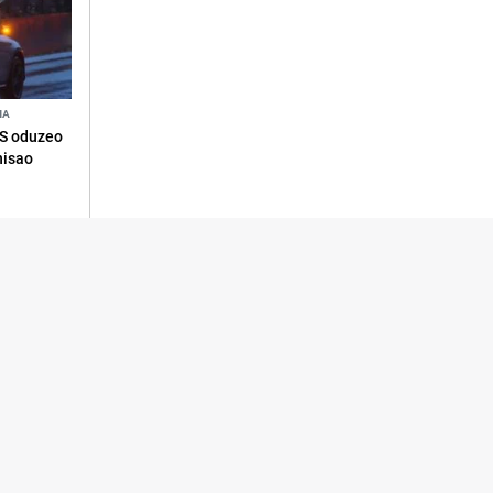
NA
RS oduzeo
nisao