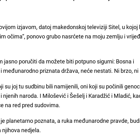
vijom izjavom, datoj makedonskoj televiziji Sitel, u kojoj
im očima“, ponovo grubo nasrćete na moju zemlju i vrije
asno poručiti da možete biti potpuno sigurni: Bosna i
 međunarodno priznata država, neće nestati. Ni brzo, ni
su joj tu sudbinu bili namijenili, oni koji su počinili genoci
 njenih naroda. I Milošević i Šešelj i Karadžić i Mladić, kao
 će na red pred sudovima.
o je planetarno poznata, a ruka međunarodne pravde, bud
a njihova nedjela.