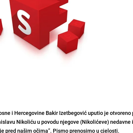
sne i Hercegovine Bakir Izetbegović uputio je otvoreno
islavu Nikoliću u povodu njegove (Nikolićeve) nedavne 
je pred našim očima”. Pismo prenosimo u cjelosti.