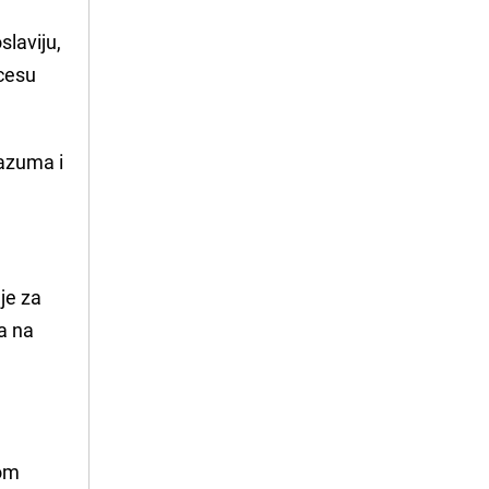
slaviju,
ocesu
razuma i
je za
a na
kom