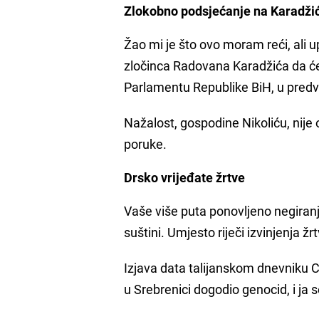
Zlokobno podsjećanje na Karadži
Žao mi je što ovo moram reći, ali 
zločinca Radovana Karadžića da će 
Parlamentu Republike BiH, u predv
Nažalost, gospodine Nikoliću, nije 
poruke.
Drsko vrijeđate žrtve
Vaše više puta ponovljeno negiranje
suštini. Umjesto riječi izvinjenja ž
Izjava data talijanskom dnevniku Cor
u Srebrenici dogodio genocid, i ja 