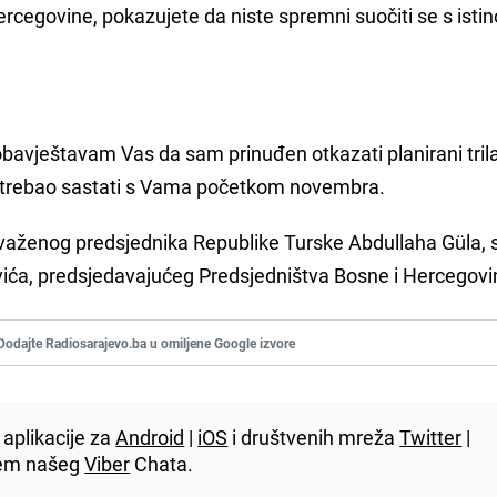
rcegovine, pokazujete da niste spremni suočiti se s isti
bavještavam Vas da sam prinuđen otkazati planirani trila
e trebao sastati s Vama početkom novembra.
 uvaženog predsjednika Republike Turske Abdullaha Güla, s
ića, predsjedavajućeg Predsjedništva Bosne i Hercegovi
Dodajte Radiosarajevo.ba u omiljene Google izvore
aplikacije za
Android
|
iOS
i društvenih mreža
Twitter
|
utem našeg
Viber
Chata.