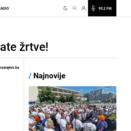
RADIO
90,2 FM
ate žrtve!
osarajevo.ba
/
Najnovije