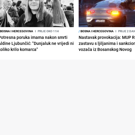
BOSNA I HERCEGOVINA
I
PRIJE OKO 11H
/
BOSNA I HERCEGOVINA
I
PRIJE 2 DA
Potresna poruka imama nakon smrti
Nastavak provokacija: MUP 
Aldine Ljubunčić: "Dunjaluk ne vrijedi ni
zastavu s ljiljanima i sankcio
koliko krilo komarca"
vozača iz Bosanskog Novog