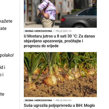
 kažete
đate
/
BOSNA I HERCEGOVINA
I
PRIJE OKO 1H
U Mostaru jutros u 8 sati 30 °C: Za danas
objavljeno upozorenje, pročitajte i
prognozu do srijede
 polako!
d i
 i
ite
/
BOSNA I HERCEGOVINA
I
PRIJE OKO 2H
Suša ugrozila poljoprivredu u BiH: Moglo