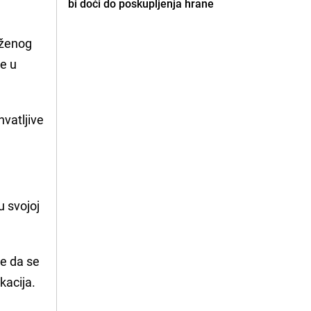
bi doći do poskupljenja hrane
uženog
ne u
hvatljive
u svojoj
je da se
kacija.