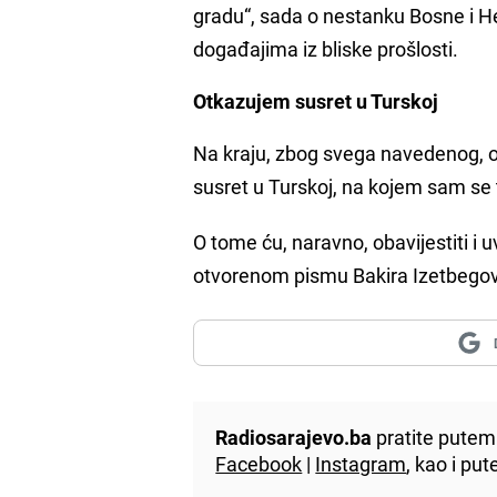
gradu“, sada o nestanku Bosne i He
događajima iz bliske prošlosti.
Otkazujem susret u Turskoj
Na kraju, zbog svega navedenog, o
susret u Turskoj, na kojem sam s
O tome ću, naravno, obavijestiti i
otvorenom pismu Bakira Izetbegov
Radiosarajevo.ba
pratite putem 
Facebook
|
Instagram
, kao i p