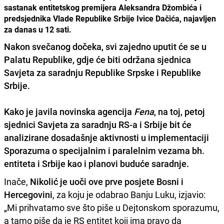
sastanak entitetskog premijera Aleksandra Džombića i
predsjednika Vlade Republike Srbije Ivice Dačića, najavljen
za danas u 12 sati.
Nakon svečanog dočeka, svi zajedno uputit će se u
Palatu Republike, gdje će biti održana
sjednica
Savjeta za saradnju Republike Srpske i Republike
Srbije
.
Kako je javila novinska agencija
Fena
, na toj, petoj
sjednici Savjeta za saradnju RS-a i Srbije bit će
analizirane dosadašnje aktivnosti u implementaciji
Sporazuma o specijalnim i paralelnim vezama bh.
entiteta i Srbije kao i planovi buduće saradnje.
Inače,
Nikolić je uoči ove prve posjete Bosni i
Hercegovini
, za koju je odabrao Banju Luku, izjavio:
„Mi prihvatamo sve što piše u Dejtonskom sporazumu,
a tamo piše da je RS entitet koji ima pravo da