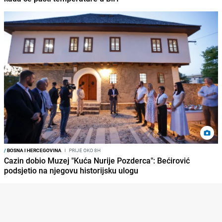
/
BOSNA I HERCEGOVINA
I
PRIJE OKO 8H
Cazin dobio Muzej "Kuća Nurije Pozderca": Bećirović
podsjetio na njegovu historijsku ulogu