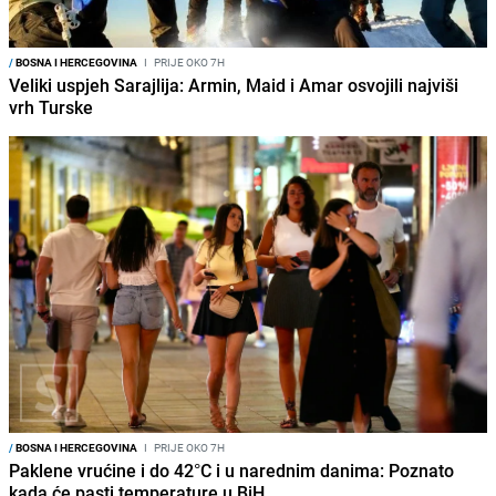
/
BOSNA I HERCEGOVINA
I
PRIJE OKO 7H
Veliki uspjeh Sarajlija: Armin, Maid i Amar osvojili najviši
vrh Turske
/
BOSNA I HERCEGOVINA
I
PRIJE OKO 7H
Paklene vrućine i do 42°C i u narednim danima: Poznato
kada će pasti temperature u BiH