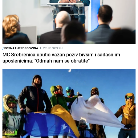
/
BOSNA I HERCEGOVINA
I
PRIJE OKO 7H
MC Srebrenica uputio važan poziv bivšim i sadašnjim
uposlenicima: "Odmah nam se obratite"