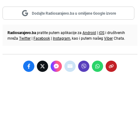
Dodajte Radiosarajevo.ba u omiljene Google izvore
Radiosarajevo.ba
pratite putem aplikacije za
Android
|
iOS
i društvenih
mreža
Twitter
|
Facebook
|
Instagram
, kao i putem našeg
Viber
Chata.