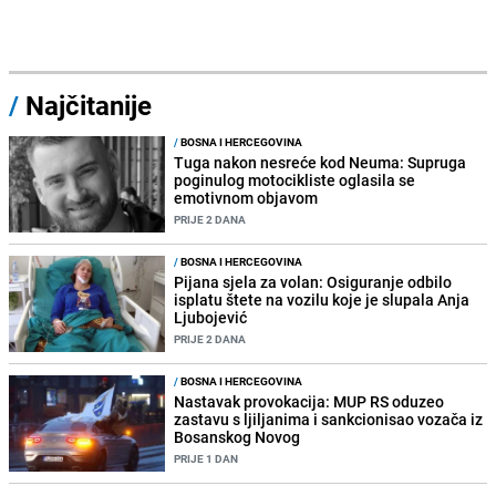
/
Najčitanije
/
BOSNA I HERCEGOVINA
Tuga nakon nesreće kod Neuma: Supruga
poginulog motocikliste oglasila se
emotivnom objavom
PRIJE 2 DANA
/
BOSNA I HERCEGOVINA
Pijana sjela za volan: Osiguranje odbilo
isplatu štete na vozilu koje je slupala Anja
Ljubojević
PRIJE 2 DANA
/
BOSNA I HERCEGOVINA
Nastavak provokacija: MUP RS oduzeo
zastavu s ljiljanima i sankcionisao vozača iz
Bosanskog Novog
PRIJE 1 DAN