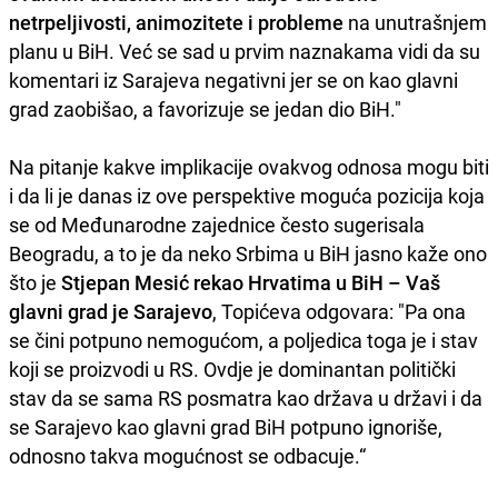
netrpeljivosti, animozitete i probleme
na unutrašnjem
planu u BiH. Već se sad u prvim naznakama vidi da su
komentari iz Sarajeva negativni jer se on kao glavni
grad zaobišao, a favorizuje se jedan dio BiH."
Na pitanje kakve implikacije ovakvog odnosa mogu biti
i da li je danas iz ove perspektive moguća pozicija koja
se od Međunarodne zajednice često sugerisala
Beogradu, a to je da neko Srbima u BiH jasno kaže ono
što je
Stjepan Mesić
rekao Hrvatima u BiH – Vaš
glavni grad je Sarajevo
, Topićeva odgovara: "Pa ona
se čini potpuno nemogućom, a poljedica toga je i stav
koji se proizvodi u RS. Ovdje je dominantan politički
stav da se sama RS posmatra kao država u državi i da
se Sarajevo kao glavni grad BiH potpuno ignoriše,
odnosno takva mogućnost se odbacuje.“