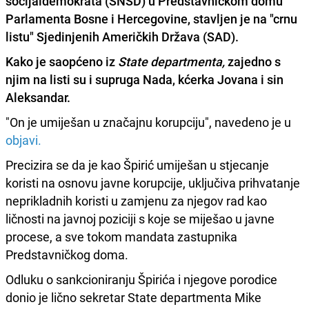
socijaldemokrata (SNSD) u Predstavničkom domu
Parlamenta Bosne i Hercegovine, stavljen je na "crnu
listu" Sjedinjenih Američkih Država (SAD).
Kako je saopćeno iz
State departmenta,
zajedno s
njim na listi su i supruga Nada, kćerka Jovana i sin
Aleksandar.
"On je umiješan u značajnu korupciju", navedeno je u
objavi.
Precizira se da je kao Špirić umiješan u stjecanje
koristi na osnovu javne korupcije, uključiva prihvatanje
neprikladnih koristi u zamjenu za njegov rad kao
ličnosti na javnoj poziciji s koje se miješao u javne
procese, a sve tokom mandata zastupnika
Predstavničkog doma.
Odluku o sankcioniranju Špirića i njegove porodice
donio je lično sekretar State departmenta Mike