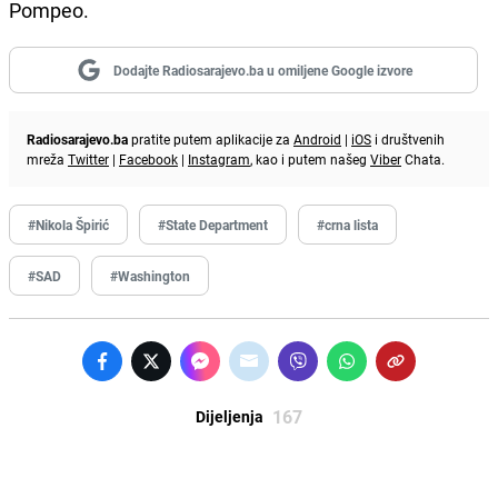
Pompeo.
Dodajte Radiosarajevo.ba u omiljene Google izvore
Radiosarajevo.ba
pratite putem aplikacije za
Android
|
iOS
i društvenih
mreža
Twitter
|
Facebook
|
Instagram
, kao i putem našeg
Viber
Chata.
#Nikola Špirić
#State Department
#crna lista
#SAD
#Washington
167
Dijeljenja