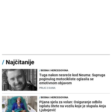
/
Najčitanije
/
BOSNA I HERCEGOVINA
Tuga nakon nesreće kod Neuma: Supruga
poginulog motocikliste oglasila se
emotivnom objavom
PRIJE 2 DANA
/
BOSNA I HERCEGOVINA
Pijana sjela za volan: Osiguranje odbilo
isplatu štete na vozilu koje je slupala Anja
Ljubojević