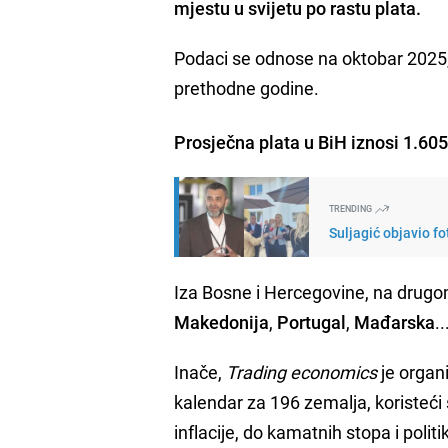
mjestu u svijetu po rastu plata.
Podaci se odnose na oktobar 2025, 
prethodne godine.
Prosječna plata u BiH iznosi 1.60
TRENDING
Suljagić objavio fo
Iza Bosne i Hercegovine, na drug
Makedonija
,
Portugal
,
Mađarska
..
Inače,
Trading economics
je organi
kalendar za 196 zemalja, koristeći
inflacije, do kamatnih stopa i polit