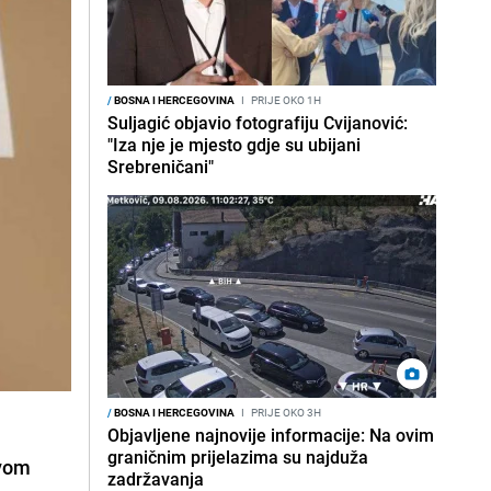
/
BOSNA I HERCEGOVINA
I
PRIJE OKO 1H
Suljagić objavio fotografiju Cvijanović:
"Iza nje je mjesto gdje su ubijani
Srebreničani"
/
BOSNA I HERCEGOVINA
I
PRIJE OKO 3H
Objavljene najnovije informacije: Na ovim
graničnim prijelazima su najduža
rvom
zadržavanja