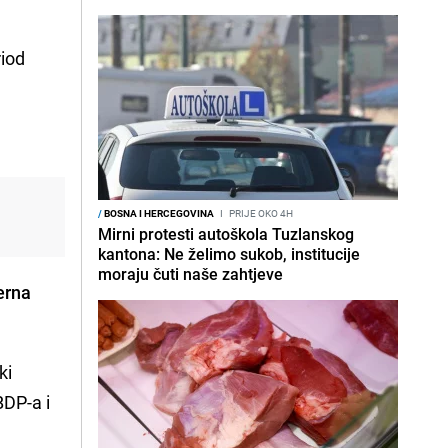
riod
/
BOSNA I HERCEGOVINA
I
PRIJE OKO 4H
Mirni protesti autoškola Tuzlanskog
kantona: Ne želimo sukob, institucije
moraju čuti naše zahtjeve
erna
ki
BDP-a i