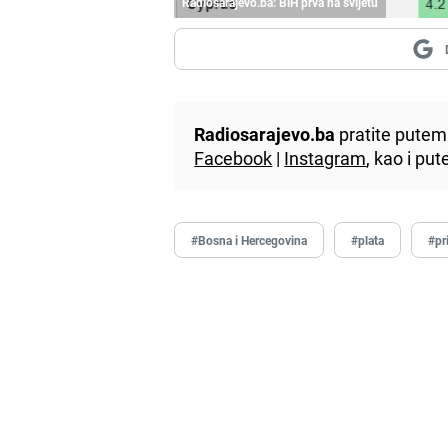
Radiosarajevo.ba: BiH prva na svijetu
Radiosarajevo.ba
pratite putem 
Facebook
|
Instagram
, kao i p
#Bosna i Hercegovina
#plata
#pr