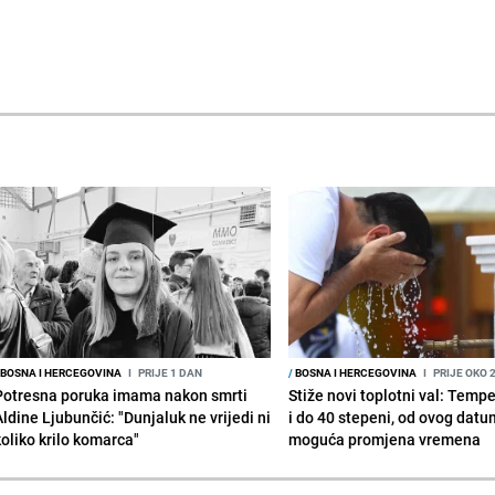
BOSNA I HERCEGOVINA
I
PRIJE 1 DAN
/
BOSNA I HERCEGOVINA
I
PRIJE OKO 
Potresna poruka imama nakon smrti
Stiže novi toplotni val: Temp
Aldine Ljubunčić: "Dunjaluk ne vrijedi ni
i do 40 stepeni, od ovog datu
koliko krilo komarca"
moguća promjena vremena