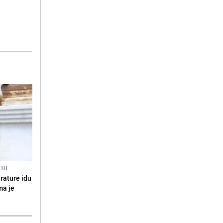
21H
erature idu
ma je