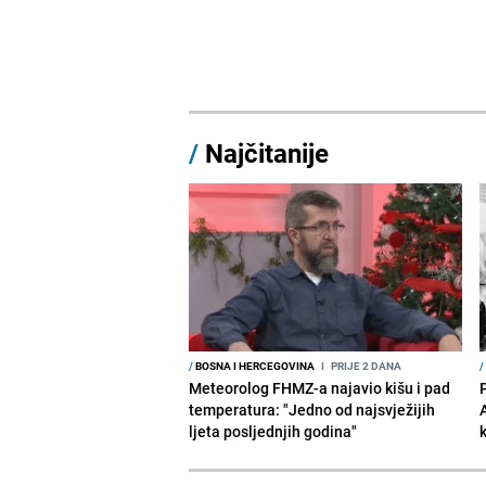
/
Najčitanije
/
BOSNA I HERCEGOVINA
I
PRIJE 2 DANA
/
Meteorolog FHMZ-a najavio kišu i pad
temperatura: "Jedno od najsvježijih
ljeta posljednjih godina"