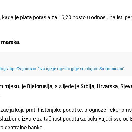
kada je plata porasla za 16,20 posto u odnosu na isti pe
5 maraka
.
tografiju Cvijanović: "Iza nje je mjesto gdje su ubijani Srebreničani"
om mjestu je
Bjelorusija
, a slijede je
Srbija
,
Hrvatska
,
Sjev
.
zacija koja prati historijske podatke, prognoze i ekonoms
 službene izvore za tačnost podataka, pokrivajući sve od 
ika centralne banke.