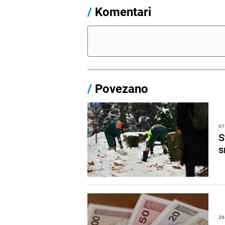
/
Komentari
/
Povezano
07
S
s
26