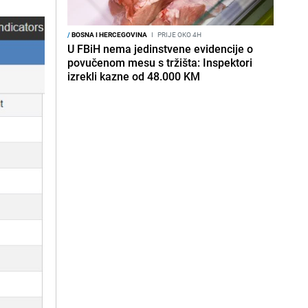
/
BOSNA I HERCEGOVINA
I
PRIJE OKO 4H
U FBiH nema jedinstvene evidencije o
povučenom mesu s tržišta: Inspektori
izrekli kazne od 48.000 KM