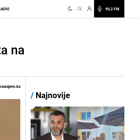
RADIO
90,2 FM
ta na
osarajevo.ba
/
Najnovije