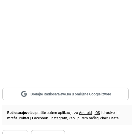
Dodajte Radiosarajevo.ba u omiljene Google izvore
Radiosarajevo.ba
pratite putem aplikacije za
Android
|
iOS
i društvenih
mreža
Twitter
|
Facebook
|
Instagram
, kao i putem našeg
Viber
Chata.