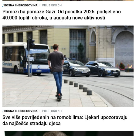
/
BOSNA I HERCEGOVINA
I
PRIJE OKO 5H
Pomozi.ba pomaže Gazi: Od početka 2026. podijeljeno
40.000 toplih obroka, u augustu nove aktivnosti
/
BOSNA I HERCEGOVINA
I
PRIJE OKO 5H
Sve više povrijeđenih na romobilima: Ljekari upozoravaju
da najčešće stradaju djeca