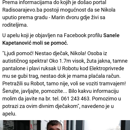
Prema informacijama do kojih je došao portal
Radisoarajevo.ba postoji mogućnost da se Nikola
uputio prema gradu - Marin dvoru gdje živi sa
roditeljima.
U apelu koji je objavljen na Facebook profilu
Sanele
Kapetanović moli se pomoć.
"Ljudi pomoć! Nestao dječak, Nikola! Osoba iz
autističnog spektra! Oko 1.7m visok, žuta jakna, tamne
pantalone i plavi ruksak U Robotu kod Elektroprivrede
mu se
gubi trag, nestao dok je mama plaćala račun.
Pretražili su Robot, tamo nije, voli se voziti tramvajem!
Šerujte, javljajte, pomozite...
Bilo kakvu informaciju
molim da javite na br. tel. 061 243 463.
Pomozimo u
potrazi za ovim divnim dječakom", navedeno je u
apelu.