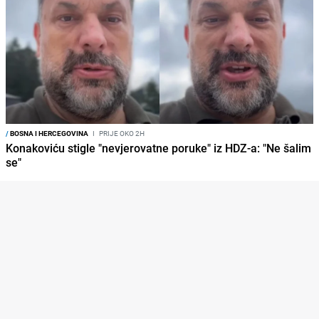
/
BOSNA I HERCEGOVINA
I
PRIJE OKO 2H
Konakoviću stigle "nevjerovatne poruke" iz HDZ-a: "Ne šalim
se"