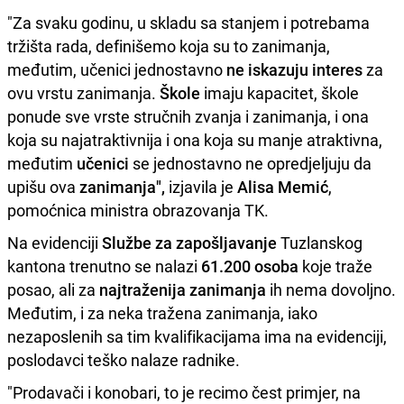
"Za svaku godinu, u skladu sa stanjem i potrebama
tržišta rada, definišemo koja su to zanimanja,
međutim, učenici jednostavno
ne iskazuju interes
za
ovu vrstu zanimanja.
Škole
imaju kapacitet, škole
ponude sve vrste stručnih zvanja i zanimanja, i ona
koja su najatraktivnija i ona koja su manje atraktivna,
međutim
učenici
se jednostavno ne opredjeljuju da
upišu ova
zanimanja",
izjavila je
Alisa Memić
,
pomoćnica ministra obrazovanja TK.
Na evidenciji
Službe za zapošljavanje
Tuzlanskog
kantona trenutno se nalazi
61.200 osoba
koje traže
posao, ali za
najtraženija zanimanja
ih nema dovoljno.
Međutim, i za neka tražena zanimanja, iako
nezaposlenih sa tim kvalifikacijama ima na evidenciji,
poslodavci teško nalaze radnike.
"Prodavači i konobari, to je recimo čest primjer, na