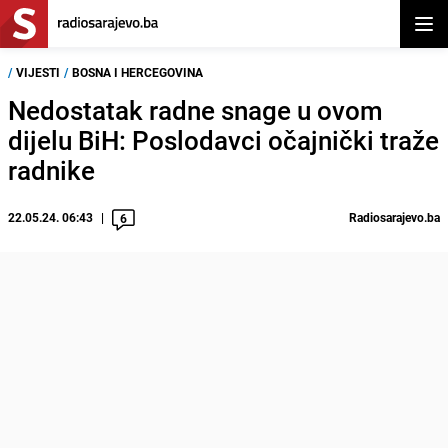
Otvor
/
VIJESTI
/
BOSNA I HERCEGOVINA
Nedostatak radne snage u ovom
dijelu BiH: Poslodavci očajnički traže
radnike
22.05.24. 06:43
Radiosarajevo.ba
6