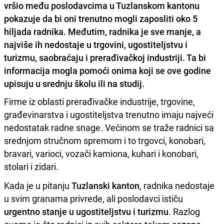
vršio među poslodavcima u Tuzlanskom kantonu
pokazuje da bi oni trenutno mogli zaposliti oko 5
hiljada radnika. Međutim, radnika je sve manje, a
najviše ih nedostaje u trgovini, ugostiteljstvu i
turizmu, saobraćaju i prerađivačkoj industriji. Ta bi
informacija mogla pomoći onima koji se ove godine
upisuju u srednju školu ili na studij.
Firme iz oblasti prerađivačke industrije, trgovine,
građevinarstva i ugostiteljstva trenutno imaju najveći
nedostatak radne snage. Većinom se traže radnici sa
srednjom stručnom spremom i to trgovci, konobari,
bravari, varioci, vozači kamiona, kuhari i konobari,
stolari i zidari.
Kada je u pitanju
Tuzlanski kanton
, radnika nedostaje
u svim granama privrede, ali poslodavci ističu
urgentno stanje u ugostiteljstvu i turizmu
. Razlog