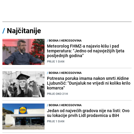
/
Najčitanije
/
BOSNA I HERCEGOVINA
Meteorolog FHMZ-a najavio kišu i pad
temperatura: "Jedno od najsvježijih ljeta
posljednjih godina"
PRIJE 1 DAN
/
BOSNA I HERCEGOVINA
Potresna poruka imama nakon smrti Aldine
Ljubunčić: "Dunjaluk ne vrijedi ni koliko krilo
komarca"
PRIJE OKO 21H
/
BOSNA I HERCEGOVINA
Jedan od najvećih gradova nije na listi: Ovo
su lokacije prvih Lidl prodavnica u BiH
PRIJE 1 DAN