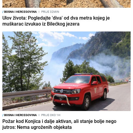
/
BOSNA I HERCEGOVINA
I
PRIJE 32MIN
Ulov života: Pogledajte 'diva' od dva metra kojeg je
muškarac izvukao iz Bilećkog jezera
/
BOSNA I HERCEGOVINA
I
PRIJE OKO 1H
Požar kod Konjica i dalje aktivan, ali stanje bolje nego
jutros: Nema ugroženih objekata