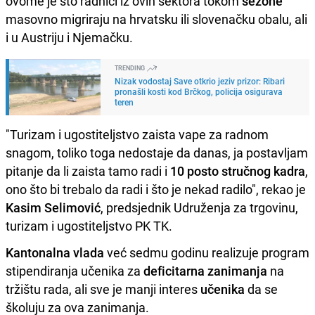
ovome je što radnici iz ovih sektora tokom
sezone
masovno migriraju na hrvatsku ili slovenačku obalu, ali
i u Austriju i Njemačku.
TRENDING
Nizak vodostaj Save otkrio jeziv prizor: Ribari
pronašli kosti kod Brčkog, policija osigurava
teren
"Turizam i ugostiteljstvo zaista vape za radnom
snagom, toliko toga nedostaje da danas, ja postavljam
pitanje da li zaista tamo radi i
10 posto stručnog kadra
,
ono što bi trebalo da radi i što je nekad radilo", rekao je
Kasim Selimović
, predsjednik Udruženja za trgovinu,
turizam i ugostiteljstvo PK TK.
Kantonalna vlada
već sedmu godinu realizuje program
stipendiranja učenika za
deficitarna zanimanja
na
tržištu rada, ali sve je manji interes
učenika
da se
školuju za ova zanimanja.