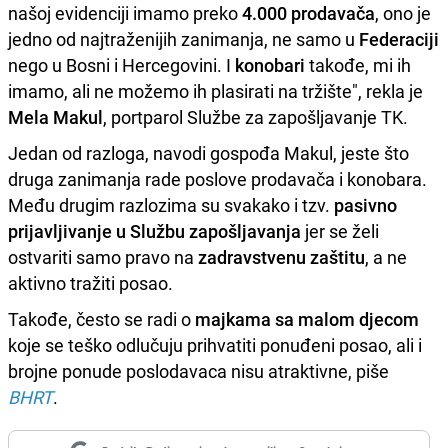
našoj evidenciji imamo preko
4.000 prodavača
, ono je
jedno od najtraženijih zanimanja, ne samo u
Federaciji
nego u Bosni i Hercegovini. I
konobari
takođe, mi ih
imamo, ali ne možemo ih plasirati na tržište", rekla je
Mela Makul
, portparol Službe za zapošljavanje TK.
Jedan od razloga, navodi gospođa Makul, jeste što
druga zanimanja rade poslove prodavača i konobara.
Među drugim razlozima su svakako i tzv.
pasivno
prijavljivanje u Službu zapošljavanja
jer se želi
ostvariti samo pravo na
zadravstvenu zaštitu
, a ne
aktivno tražiti posao.
Takođe, često se radi o
majkama sa malom djecom
koje se teško odlučuju prihvatiti ponuđeni posao, ali i
brojne ponude poslodavaca nisu atraktivne, piše
BHRT
.