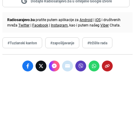
Dodajte Radiosarajevo.ba u omiljene Google izvore
Radiosarajevo.ba
pratite putem aplikacije za
Android
|
iOS
i društvenih
mreža
Twitter
|
Facebook
|
Instagram
, kao i putem našeg
Viber
Chata.
#Tuzlanski kanton
#zapošljavanje
#tržište rada