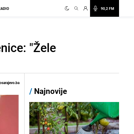
RADIO
90,2 FM
nice: "Žele
osarajevo.ba
/
Najnovije