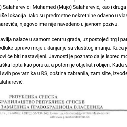
) Salaharević i Muhamed (Mujo) Salaharević, kao i druga
iše lokacija
. Iako su predmetne nekretnine odavno u vla
arevića, njegovo ime nije navedeno u javnom pozivu.
avlija nalaze u samom centru grada, uz postojeći trg i pa
 odluke upravo moje uklanjanje sa vlastitog imanja. Kuća j
vi će biti nastavljeni. Javnosti je poznato da je ispred m
aška lopta kao poruka, a potom je objekat i obijen. Kada
svih povratnika u RS, opština zabranila, zamislite, izvođ
alaharević.