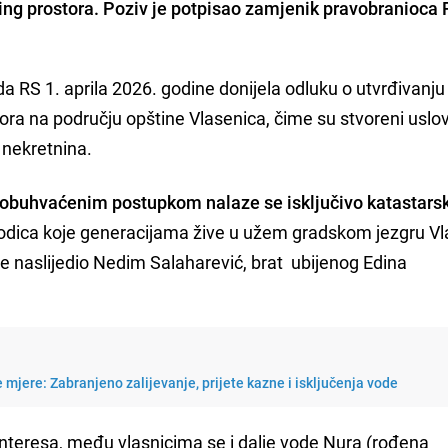
king prostora. Poziv je potpisao zamjenik pravobranioca
da RS 1. aprila 2026. godine donijela odluku o utvrđivanj
tora na području opštine Vlasenica, čime su stvoreni uslov
 nekretnina.
buhvaćenim postupkom nalaze se isključivo katastars
rodica koje generacijama žive u užem gradskom jezgru Vl
e naslijedio Nedim Salaharević, brat ubijenog Edina
 mjere: Zabranjeno zalijevanje, prijete kazne i isključenja vode
interesa, među vlasnicima se i dalje vode Nura (rođena