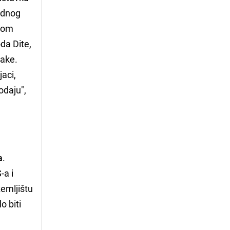
jednog
 mom
da Dite,
rake.
jaci,
odaju",
a
.
-a i
zemljištu
o biti