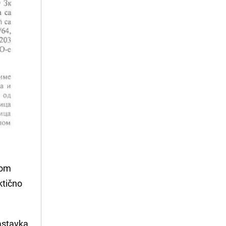
tom
ktično
nastavka