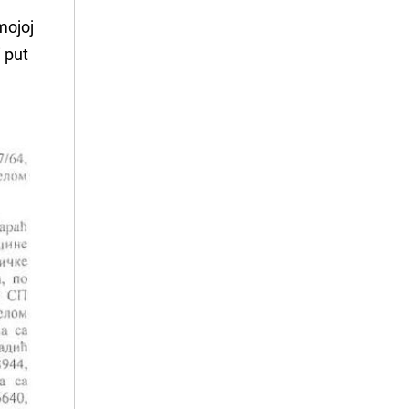
 mojoj
i put