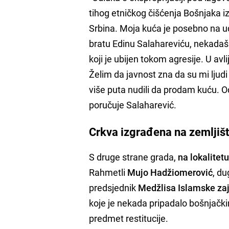
tihog etničkog čišćenja Bošnjaka i
Srbina. Moja kuća je posebno na 
bratu Edinu Salahareviću, nekadaš
koji je ubijen tokom agresije. U avl
Želim da javnost zna da su mi ljudi
više puta nudili da prodam kuću. Odg
poručuje Salaharević.
Crkva izgrađena na zemljiš
S druge strane grada,
na lokalitet
Rahmetli
Mujo Hadžiomerović
, du
predsjednik
Medžlisa Islamske za
koje je nekada pripadalo bošnjački
predmet restitucije.