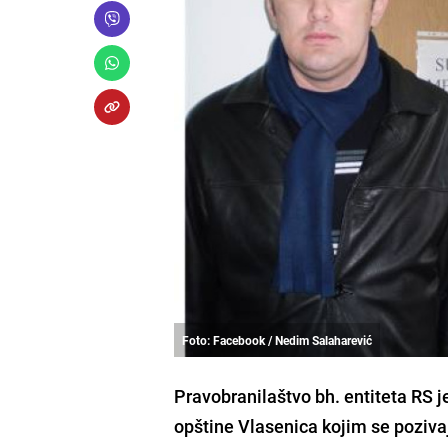
Foto: Facebook / Nedim Salaharević
Pravobranilaštvo bh. entiteta RS j
opštine Vlasenica kojim se pozivaj