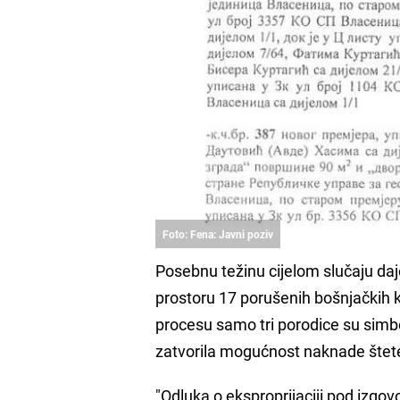
Foto: Fena: Javni poziv
Posebnu težinu cijelom slučaju daj
prostoru 17 porušenih bošnjačkih 
procesu samo tri porodice su simb
zatvorila mogućnost naknade štete
"Odluka o eksproprijaciji pod izgo