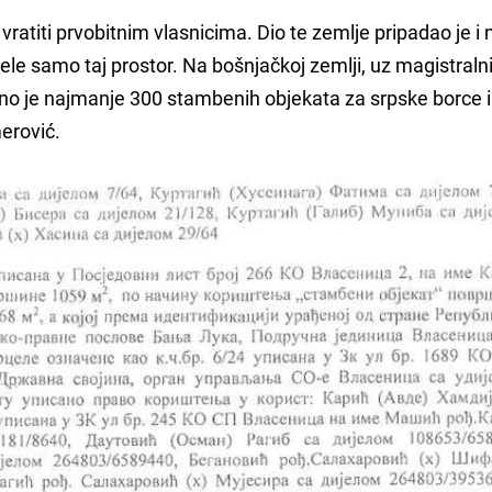
o vratiti prvobitnim vlasnicima. Dio te zemlje pripadao je i
ele samo taj prostor. Na bošnjačkoj zemlji, uz magistraln
eno je najmanje 300 stambenih objekata za srpske borce i
erović.