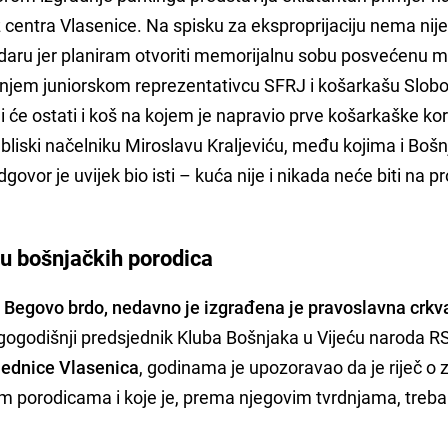
z centra Vlasenice. Na spisku za eksproprijaciju nema ni
udaru jer planiram otvoriti memorijalnu sobu posvećenu
njem juniorskom reprezentativcu SFRJ i košarkašu Slobo
iji će ostati i koš na kojem je napravio prve košarkaške ko
 bliski načelniku Miroslavu Kraljeviću, među kojima i Bošn
ovor je uvijek bio isti – kuća nije i nikada neće biti na pr
tu bošnjačkih porodica
u Begovo brdo, nedavno je izgrađena je pravoslavna crkv
gogodišnji predsjednik Kluba Bošnjaka u Vijeću naroda RS
jednice Vlasenica
, godinama je upozoravao da je riječ o 
m porodicama i koje je, prema njegovim tvrdnjama, trebal