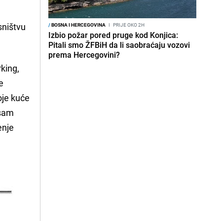
sništvu
/
BOSNA I HERCEGOVINA
I
PRIJE OKO 2H
Izbio požar pored pruge kod Konjica:
Pitali smo ŽFBiH da li saobraćaju vozovi
prema Hercegovini?
rking,
e
oje kuće
 sam
enje