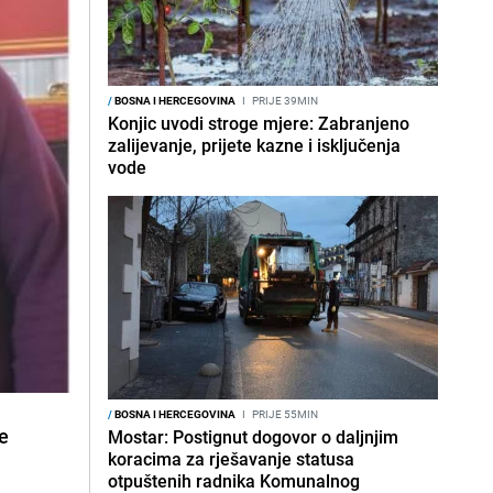
/
BOSNA I HERCEGOVINA
I
PRIJE 39MIN
Konjic uvodi stroge mjere: Zabranjeno
zalijevanje, prijete kazne i isključenja
vode
/
BOSNA I HERCEGOVINA
I
PRIJE 55MIN
je
Mostar: Postignut dogovor o daljnjim
koracima za rješavanje statusa
otpuštenih radnika Komunalnog