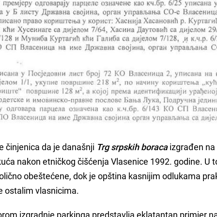
e činjenica da je današnji
Trg srpskih boraca
izgrađen na
kuća nakon etničkog čišćenja Vlasenice 1992. godine. U 
olično obeštećene, dok je opština kasnijim odlukama pra
 ostalim vlasnicima.
vorom izgradnje parkinga predstavlja eklatantan primjer 