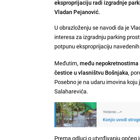
eksproprijaciju radi izgradnje par
Vladan Pejanović.
U obrazloženju se navodi da je Vla
interesa za izgradnju parking pros
potpunu eksproprijaciju navedenih
Međutim,
među nepokretnostima o
čestice u vlasništvu Bošnjaka
, po
Posebno je na udaru imovina koju j
Salaharevića.
TRENDING
Konjic uvodi stroge
Prema odluci o utvrđivanju općeg 