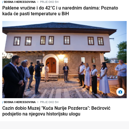
/
BOSNA I HERCEGOVINA
I
PRIJE OKO 5H
Paklene vrućine i do 42°C i u narednim danima: Poznato
kada će pasti temperature u BiH
/
BOSNA I HERCEGOVINA
I
PRIJE OKO 5H
Cazin dobio Muzej "Kuća Nurije Pozderca": Bećirović
podsjetio na njegovu historijsku ulogu