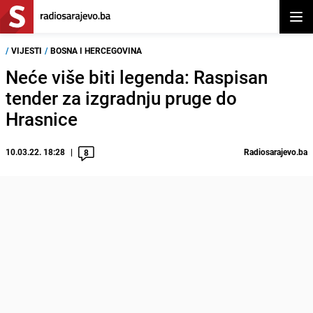
Otvor
/
VIJESTI
/
BOSNA I HERCEGOVINA
Neće više biti legenda: Raspisan
tender za izgradnju pruge do
Hrasnice
10.03.22. 18:28
Radiosarajevo.ba
8