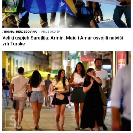
/
BOSNA I HERCEGOVINA
I
PRIJE OKO 5H
Veliki uspjeh Sarajlija: Armin, Maid i Amar osvojili najviši
vrh Turske