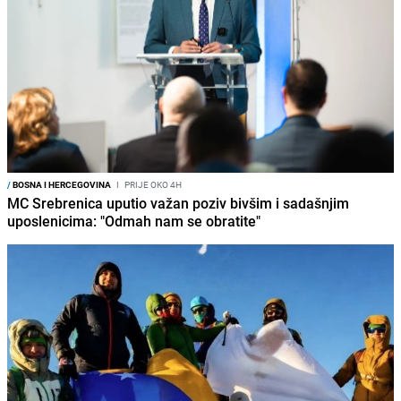
/
BOSNA I HERCEGOVINA
I
PRIJE OKO 4H
MC Srebrenica uputio važan poziv bivšim i sadašnjim
uposlenicima: "Odmah nam se obratite"