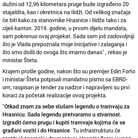
dužini od 12,96 kilometara pruge bude izgrađeno 20
stajališta, kao i okretnica na Ilidži. Od velikog značaja
će biti kako za stanovnike Hrasnice i Ilidže tako i za
cijeli kanton. 2019. godine, u prvom dijelu mandata,
sam pokrenuo ovaj projekat. Sada sam još zadovoljniji
što je Vlada prepoznala moje inicijative i zalaganja i
što smo došli do ovoga što imamo danas" , rekao je
ministar Šteta.
Krajem prošle godine, nakon što su premijer Edin Forto
i ministar Šteta potpisali mandatno pismo sa EBRD-
om, raspisan je tender za nadzor i napravljeni su prvi
koraci za početak realizacije ovog projekta.
"
Otkad znam za sebe slušam legendu o tramvaju za
Hrasnicu. Sada legendu pretvaramo u stvarnost.
Izgradit ćemo prugu i kupiti tramvaje kojima će se
građani voziti i do Hrasnice
. Tu infrastrukturu će