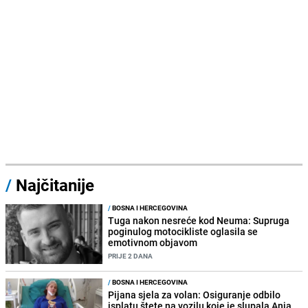
/
Najčitanije
/
BOSNA I HERCEGOVINA
Tuga nakon nesreće kod Neuma: Supruga
poginulog motocikliste oglasila se
emotivnom objavom
PRIJE 2 DANA
/
BOSNA I HERCEGOVINA
Pijana sjela za volan: Osiguranje odbilo
isplatu štete na vozilu koje je slupala Anja