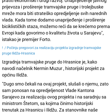
pratiti ekonomski i drugi razvoj. Unaprijeđenje javnog
prijevoza i proširenje tramvajske pruge i trolejbuske
mreže mora biti strateško opredjeljenje svih narednih
vlada. Kada tome dodamo unaprijeđenje i proširenje
biciklističkih staza, možemo reći da se krećemo prema
Evropi kada govorimo o kvalitetu života u Sarajevu",
istakao je premijer Forto.
! /
Počinju pregovori za realizaciju projekta izgradnje tramvajske
pruge Ilidža-Hrasnica
Izgradnja tramvajske pruge do Hrasnice je, kako
navodi načelnik Nermin Muzur , historijski projekt za
općinu Ilidža.
"Dugo smo čekali na ovaj projekt, slušali o njemu, zato
sam ponosan na opredjeljenost Vlade Kantona
Sarajevo za realizaciju ovog projekta i na saradnju sa
ministrom Štetom, sa kojima činimo historijski
trenutak za Hrasnicu i Ilidžu. Za stanovnike naše