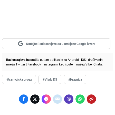
Dodajte Radiosarajevo.ba u omiljene Google izvore
Radiosarajevo.ba
pratite putem aplikacije za
Android
|
iOS
i društvenih
mreža
Twitter
|
Facebook
|
Instagram
, kao i putem našeg
Viber
Chata.
#tramvajska pruga
#Vlada KS
#Hrasnica