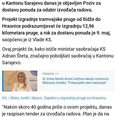
u Kantonu Sarajevu
danas je objavljen Poziv za
dostavu ponuda za odabir izvođača radova.
Projekt izgradnje tramvajske pruge od Ilidže do
Hrasnice podrazumijevat će izgradnju 12,96
kilometara pruge, a rok za dostavu ponuda je 9. maj
,
saopćeno je iz Vlade KS.
Ovaj projekt će, kako ističe ministar saobraćaja KS
Adnan Šteta, značajno poboljšati saobraćaj u Kantonu
Sarajevo.
TRENDING
Dr. Erma Ramić-Kunić održala lekciju notornom
Miloradu Dodiku: "Pokazujete silno neznanje"
KS /
Šteta, Avdić i Muzur: Zajedno u izgradnju pruge za Hrasnicu
"Nakon skoro 40 godina priče o ovom projektu, danas
je raspisan tender za izvođača radova. Plan je da na