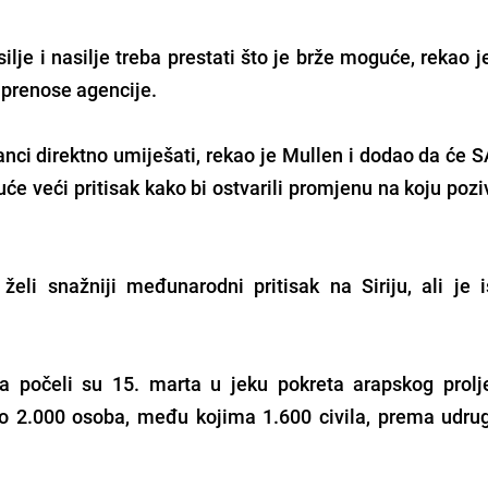
silje i nasilje treba prestati što je brže moguće, rekao 
, prenose agencije.
i direktno umiješati, rekao je Mullen i dodao da će SA
uće veći pritisak kako bi ostvarili promjenu na koju pozi
 želi snažniji međunarodni pritisak na Siriju, ali je i
ma počeli su 15. marta u jeku pokreta arapskog prolj
no 2.000 osoba, među kojima 1.600 civila, prema udr