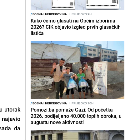
/
BOSNA I HERCEGOVINA
I
PRIJE OKO 9H
Kako ćemo glasati na Općim izborima
2026? CIK objavio izgled prvih glasačkih
listića
/
BOSNA I HERCEGOVINA
I
PRIJE OKO 10H
u utorak
Pomozi.ba pomaže Gazi: Od početka
2026. podijeljeno 40.000 toplih obroka, u
e najavio
augustu nove aktivnosti
ssada da