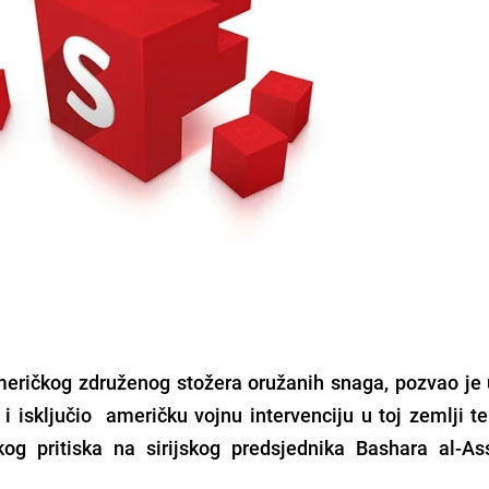
eričkog združenog stožera oružanih snaga, pozvao je 
 i isključio američku vojnu intervenciju u toj zemlji t
kog pritiska na sirijskog predsjednika Bashara al-A