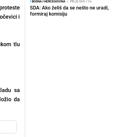
/
BOSNA I HERCEGOVINA
I
PRIJE OKO 11H
 proteste
SDA: Ako želiš da se nešto ne uradi,
formiraj komisiju
očevici i
ačkom tlu
kladu sa
ložio da