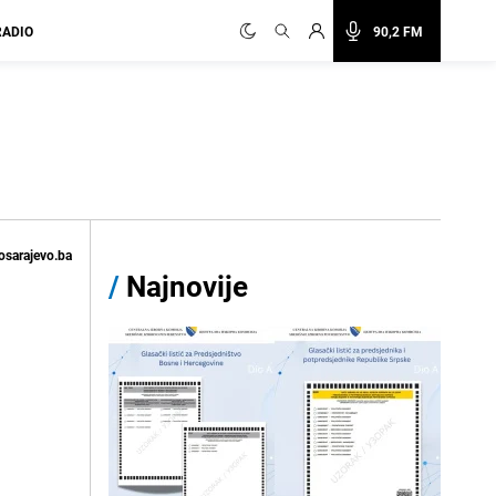
RADIO
90,2 FM
osarajevo.ba
/
Najnovije