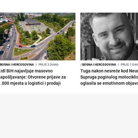
BOSNA I HERCEGOVINA
I
PRIJE 2 DANA
/
BOSNA I HERCEGOVINA
I
PRIJE 1 DA
Lidl BiH najavljuje masovno
Tuga nakon nesreće kod Neu
zapošljavanje: Otvorene prijave za
Supruga poginulog motocikli
.000 mjesta u logistici i prodaji
oglasila se emotivnom obja