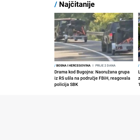
/
Najčitanije
/
BOSNA I HERCEGOVINA
I
PRIJE 2 DANA
/
Drama kod Bugojna: Naoružana grupa
iz RS ušla na područje FBiH, reagovala
policija SBK
1