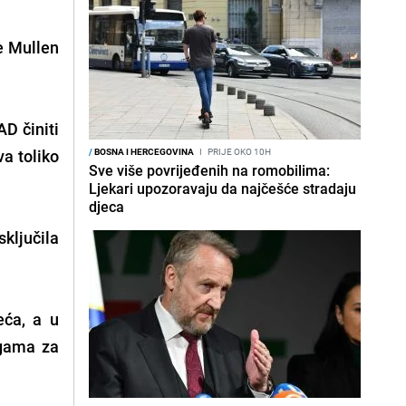
je Mullen
D činiti
va toliko
/
BOSNA I HERCEGOVINA
I
PRIJE OKO 10H
Sve više povrijeđenih na romobilima:
Ljekari upozoravaju da najčešće stradaju
djeca
sključila
eća, a u
ugama za