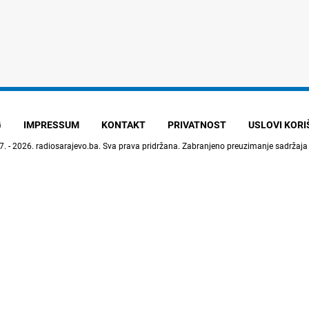
G
IMPRESSUM
KONTAKT
PRIVATNOST
USLOVI KOR
7. - 2026.
radiosarajevo.ba
. Sva prava pridržana. Zabranjeno preuzimanje sadržaja