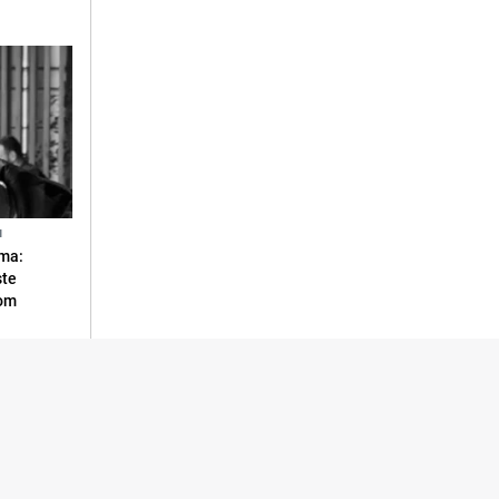
N
ma:
ste
vom