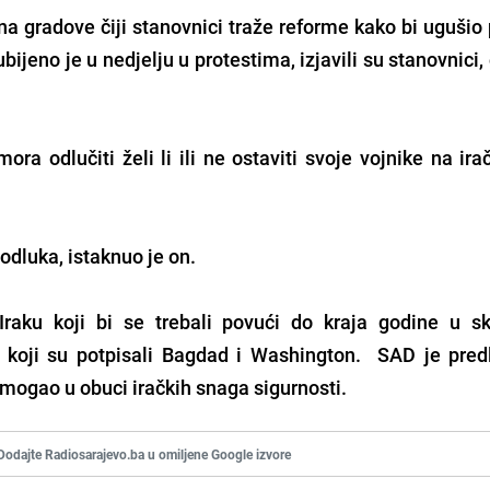
na gradove čiji stanovnici traže reforme kako bi ugušio
ubijeno je u nedjelju u protestima, izjavili su stanovnici, 
ra odlučiti želi li ili ne ostaviti svoje vojnike na ir
odluka, istaknuo je on.
raku koji bi se trebali povući do kraja godine u s
koji su potpisali Bagdad i Washington. SAD je pred
omogao u obuci iračkih snaga sigurnosti.
Dodajte Radiosarajevo.ba u omiljene Google izvore