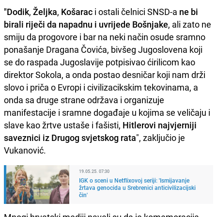
"Dodik
,
Željka
,
Košarac
i ostali čelnici SNSD-a
ne bi
birali riječi da napadnu i uvrijede Bošnjake
, ali zato ne
smiju da progovore i bar na neki način osude sramno
ponašanje Dragana Čovića, bivšeg Jugoslovena koji
se do raspada Jugoslavije potpisivao ćirilicom kao
direktor Sokola, a onda postao desničar koji nam drži
slovo i priča o Evropi i civilizacikskim tekovinama, a
onda sa druge strane održava i organizuje
manifestacije i sramne događaje u kojima se veličaju i
slave kao žrtve ustaše i fašisti,
Hitlerovi
najvjerniji
saveznici iz Drugog svjetskog rata
", zaključio je
Vukanović.
19.05.25. 07:30
IGK o sceni u Netflixovoj seriji: 'Ismijavanje
žrtava genocida u Srebrenici anticivilizacijski
čin'