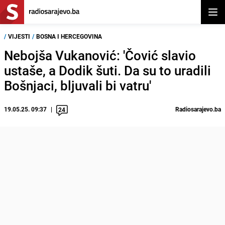
Otvor
/
VIJESTI
/
BOSNA I HERCEGOVINA
Nebojša Vukanović: 'Čović slavio
ustaše, a Dodik šuti. Da su to uradili
Bošnjaci, bljuvali bi vatru'
19.05.25. 09:37
Radiosarajevo.ba
24