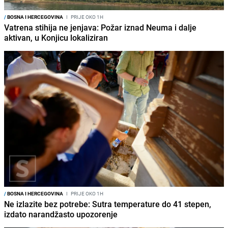
/
BOSNA I HERCEGOVINA
I
PRIJE OKO 1H
Vatrena stihija ne jenjava: Požar iznad Neuma i dalje
aktivan, u Konjicu lokaliziran
/
BOSNA I HERCEGOVINA
I
PRIJE OKO 1H
Ne izlazite bez potrebe: Sutra temperature do 41 stepen,
izdato narandžasto upozorenje