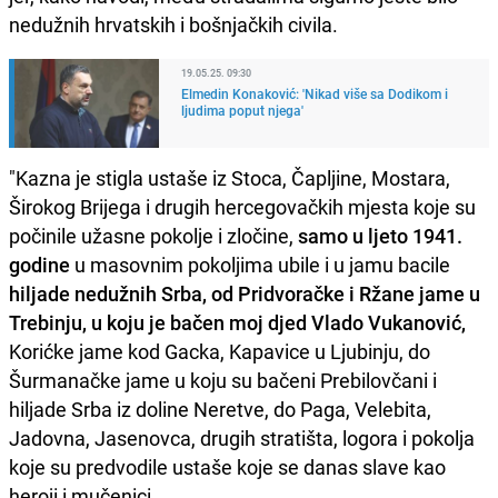
nedužnih hrvatskih i bošnjačkih civila.
19.05.25. 09:30
Elmedin Konaković: 'Nikad više sa Dodikom i
ljudima poput njega'
"Kazna je stigla ustaše iz Stoca, Čapljine, Mostara,
Širokog Brijega i drugih hercegovačkih mjesta koje su
počinile užasne pokolje i zločine,
samo u ljeto 1941.
godine
u masovnim pokoljima ubile i u jamu bacile
hiljade nedužnih Srba, od Pridvoračke i Ržane jame u
Trebinju, u koju je bačen moj djed Vlado Vukanović,
Korićke jame kod Gacka, Kapavice u Ljubinju, do
Šurmanačke jame u koju su bačeni Prebilovčani i
hiljade Srba iz doline Neretve, do Paga, Velebita,
Jadovna, Jasenovca, drugih stratišta, logora i pokolja
koje su predvodile ustaše koje se danas slave kao
heroji i mučenici.