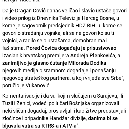
Da je Dragan Čović danas veličao i slavio ustaše govori
i video prilog iz Dnevnika Televizije Herceg Bosne, u
kome je sagovornik predsjednik HDZ BIH i u kome se
govori o stradanju vojnika, ali se ne govori ko su ti
vojnici, a radilo se o ustašama, domobranima i
fašistima.
Pored Čovića događaju je prisustvovao
i
izaslanik hrvatskog premijera
Andreja Plenkovića
,
a
zanimljivo je glasno ćutanje Milorada Dodika
i
njegovih medija o sramnom događaje i ponašanju
njegovog strateškog partnera, a koji vrijeđa sve Srbe",
poručio je Vukanović.
Komentarisao je i da su 'kojim slučajem u Sarajevu, ili
Tuzli i Zenici, vodeći političari Bošnjaka organizovali
neki sličan događaj, proslavljali i kao žrtve predstavljali
zločince i pripadnike Handžar divizije,
danima bi se
bljuvala vatra sa RTRS-a i ATV-a"
.