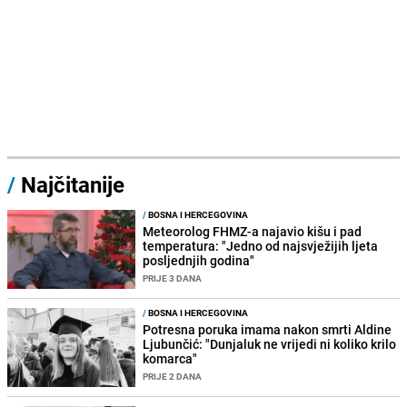
/
Najčitanije
/
BOSNA I HERCEGOVINA
Meteorolog FHMZ-a najavio kišu i pad
temperatura: "Jedno od najsvježijih ljeta
posljednjih godina"
PRIJE 3 DANA
/
BOSNA I HERCEGOVINA
Potresna poruka imama nakon smrti Aldine
Ljubunčić: "Dunjaluk ne vrijedi ni koliko krilo
komarca"
PRIJE 2 DANA