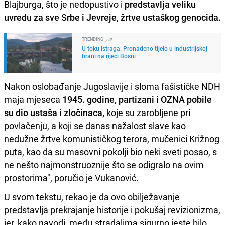
Blajburga, što je nedopustivo i
predstavlja veliku
uvredu za sve Srbe i Jevreje, žrtve ustaškog genocida.
TRENDING
U toku istraga: Pronađeno tijelo u industrijskoj
brani na rijeci Bosni
Nakon oslobađanje Jugoslavije i sloma fašističke NDH
maja mjeseca
1945. godine, partizani i OZNA pobile
su dio ustaša i zločinaca,
koje su zarobljene pri
povlačenju, a koji se danas nažalost slave kao
nedužne žrtve komunističkog terora, mučenici Križnog
puta, kao da su masovni pokolji bio neki sveti posao, s
ne nešto najmonstruoznije što se odigralo na ovim
prostorima", poručio je Vukanović.
U svom tekstu, rekao je da ovo obilježavanje
predstavlja prekrajanje historije i pokušaj revizionizma,
jer, kako navodi, među stradalima sigurno jeste bilo