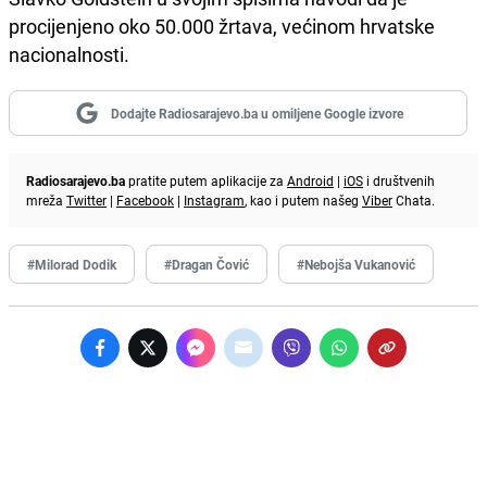
procijenjeno oko 50.000 žrtava, većinom hrvatske
nacionalnosti.
Dodajte Radiosarajevo.ba u omiljene Google izvore
Radiosarajevo.ba
pratite putem aplikacije za
Android
|
iOS
i društvenih
mreža
Twitter
|
Facebook
|
Instagram
, kao i putem našeg
Viber
Chata.
#Milorad Dodik
#Dragan Čović
#Nebojša Vukanović