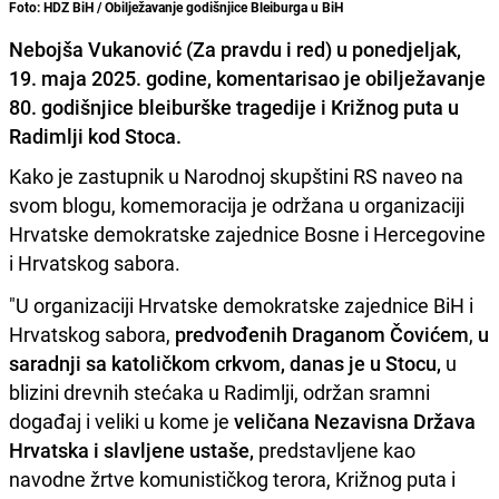
Foto: HDZ BiH / Obilježavanje godišnjice Bleiburga u BiH
Nebojša Vukanović (Za pravdu i red) u ponedjeljak,
19. maja 2025. godine, komentarisao je obilježavanje
80. godišnjice bleiburške tragedije i Križnog puta u
Radimlji kod Stoca.
Kako je zastupnik u Narodnoj skupštini RS naveo na
svom blogu, komemoracija je održana u organizaciji
Hrvatske demokratske zajednice Bosne i Hercegovine
i Hrvatskog sabora.
"U organizaciji Hrvatske demokratske zajednice BiH i
Hrvatskog sabora,
predvođenih
Draganom Čovićem
,
u
saradnji sa katoličkom crkvom, danas je u Stocu,
u
blizini drevnih stećaka u Radimlji, održan sramni
događaj i veliki u kome je
veličana Nezavisna Država
Hrvatska i slavljene ustaše,
predstavljene kao
navodne žrtve komunističkog terora, Križnog puta i