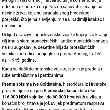
Mnogi hrvatski mediji naveli su da je komemoracija
održana uz poruku da je 'važno sačuvati sjećanje na
nevine žrtve, koje su stradale zbog hrvatskog
porijekla', što je na slavljenju mise u Radimlji istakao i
monsinjor.
Uslijed ofanzive jugoslovenske vojske koja je za krajnji
cilj imala slom pronacističkih i antikomunističkih snaga
na tlu Jugoslavije, desetine hiljada profašističkih
vojnika i porodica pobjegle su prema Austriji, tražeći
azil 1945. godine.
Kada su došli do britanske vojske, ista ih je predala u
ruke antifašistima i partizanima.
Prema spisima Ive Goldsteina
, historičara iz Hrvatske,
procjenjuje se da je
u Bleiburškoj koloni bilo oko
116.000 NDH vojnika i do 60.000 hrvatskih civila
, a
konačni broj žrtava je još uvijek predmetom rasprava.
Slavko Goldstein u svojim spisima navodi da je