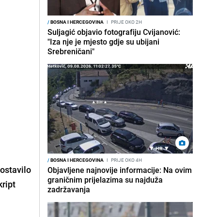
/
BOSNA I HERCEGOVINA
I
PRIJE OKO 2H
Suljagić objavio fotografiju Cvijanović:
"Iza nje je mjesto gdje su ubijani
Srebreničani"
/
BOSNA I HERCEGOVINA
I
PRIJE OKO 4H
postavilo
Objavljene najnovije informacije: Na ovim
graničnim prijelazima su najduža
kript
zadržavanja