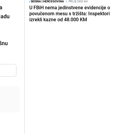
/
BOSNA I HERCEGOVINA
I
PRIJE OKO 4H
va
U FBiH nema jedinstvene evidencije o
povučenom mesu s tržišta: Inspektori
ljadu
izrekli kazne od 48.000 KM
ršnu