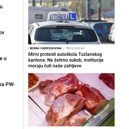
 u
ov
/
BOSNA I HERCEGOVINA
I
PRIJE OKO 4H
Mirni protesti autoškola Tuzlanskog
je u
kantona: Ne želimo sukob, institucije
moraju čuti naše zahtjeve
oka PW-