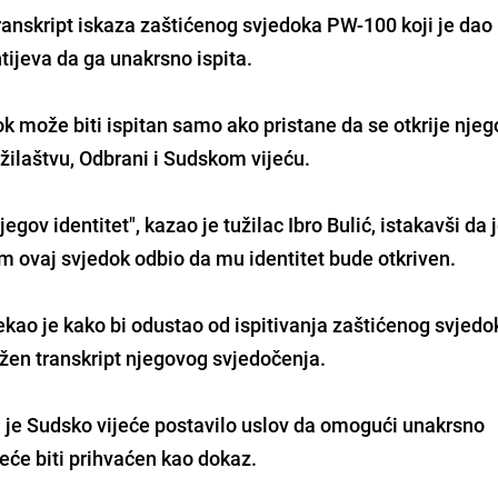
ranskript iskaza zaštićenog svjedoka PW-100 koji je dao
tijeva da ga unakrsno ispita.
ok može biti ispitan samo ako pristane da se otkrije njeg
žilaštvu, Odbrani i Sudskom vijeću.
njegov identitet", kazao je tužilac
Ibro Bulić
, istakavši da 
ovaj svjedok odbio da mu identitet bude otkriven.
rekao je kako bi odustao od ispitivanja zaštićenog svjed
žen transkript njegovog svjedočenja.
 mu je Sudsko vijeće postavilo uslov da omogući unakrsno
 neće biti prihvaćen kao dokaz.