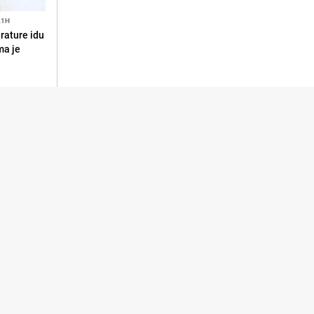
21H
erature idu
ma je