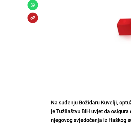
Na suđenju
Božidaru Kuvelji
, opt
je
Tužilaštvu BiH
uvjet da osigura 
njegovog svjedočenja iz
Haškog s