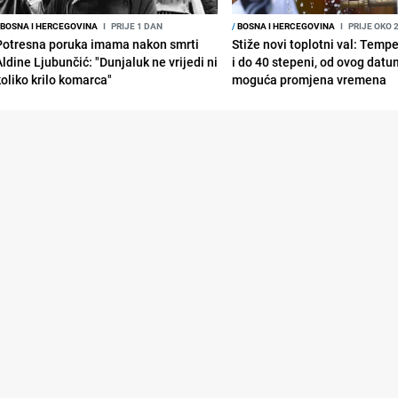
BOSNA I HERCEGOVINA
I
PRIJE 1 DAN
/
BOSNA I HERCEGOVINA
I
PRIJE OKO 
Potresna poruka imama nakon smrti
Stiže novi toplotni val: Temp
Aldine Ljubunčić: "Dunjaluk ne vrijedi ni
i do 40 stepeni, od ovog datu
koliko krilo komarca"
moguća promjena vremena