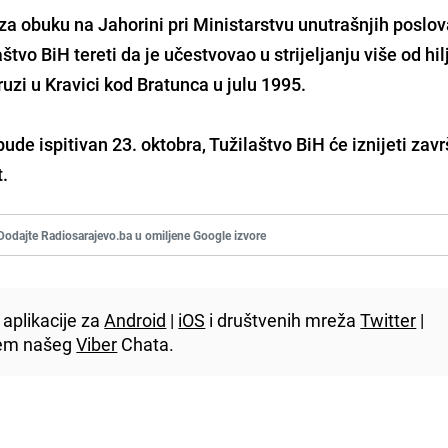
za obuku na Jahorini pri Ministarstvu unutrašnjih poslo
aštvo BiH tereti da je učestvovao u strijeljanju više od hi
uzi u Kravici
kod
Bratunca
u julu 1995.
de ispitivan 23. oktobra, Tužilaštvo BiH će iznijeti zav
t.
Dodajte Radiosarajevo.ba u omiljene Google izvore
aplikacije za
Android
|
iOS
i društvenih mreža
Twitter
|
utem našeg
Viber
Chata.