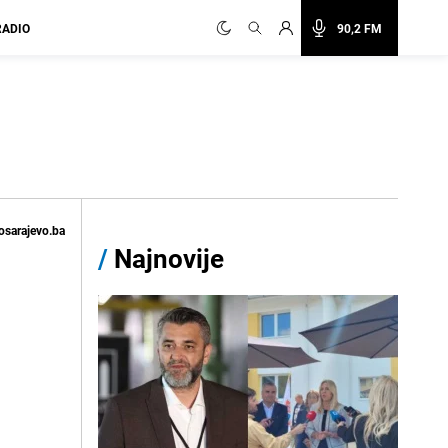
RADIO
90,2 FM
osarajevo.ba
/
Najnovije