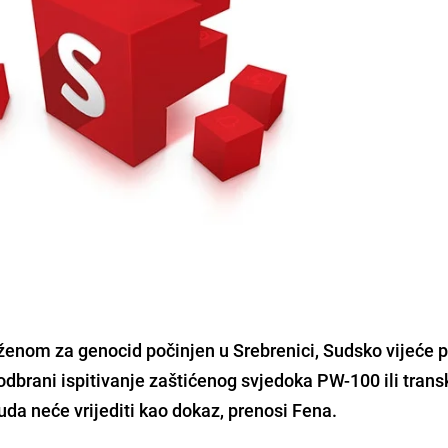
uženom za genocid počinjen u
Srebrenici
, Sudsko vijeće 
odbrani ispitivanje zaštićenog svjedoka
PW-100
ili trans
uda
neće vrijediti kao dokaz, prenosi Fena.