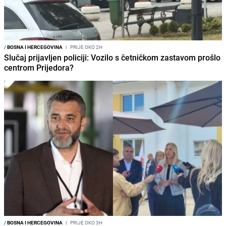
/
BOSNA I HERCEGOVINA
I
PRIJE OKO 2H
Slučaj prijavljen policiji: Vozilo s četničkom zastavom prošlo
centrom Prijedora?
/
BOSNA I HERCEGOVINA
I
PRIJE OKO 3H