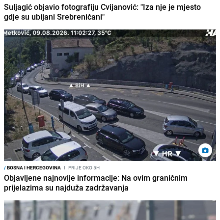
Suljagić objavio fotografiju Cvijanović: "Iza nje je mjesto
gdje su ubijani Srebreničani"
/
BOSNA I HERCEGOVINA
I
PRIJE OKO 5H
Objavljene najnovije informacije: Na ovim graničnim
prijelazima su najduža zadržavanja