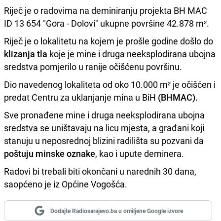
Riječ je o radovima na deminiranju projekta BH MAC
ID 13 654 "Gora - Dolovi" ukupne površine 42.878 m².
Riječ je o lokalitetu na kojem je prošle godine došlo do
klizanja tla
koje je mine i druga neeksplodirana ubojna
sredstva pomjerilo u ranije očišćenu površinu.
Dio navedenog lokaliteta od oko 10.000 m² je očišćen i
predat Centru za uklanjanje mina u BiH
(BHMAC).
Sve pronađene mine i druga neeksplodirana ubojna
sredstva se uništavaju na licu mjesta, a građani koji
stanuju u neposrednoj blizini radilišta su pozvani da
poštuju minske oznake
, kao i upute deminera.
Radovi bi trebali biti okončani u narednih 30 dana,
saopćeno je iz Općine Vogošća.
Dodajte Radiosarajevo.ba u omiljene Google izvore