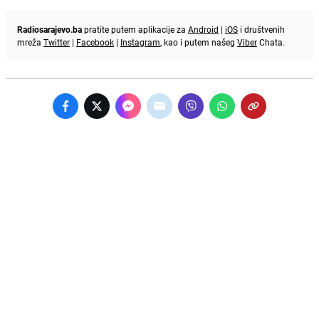
Radiosarajevo.ba
pratite putem aplikacije za
Android
|
iOS
i društvenih
mreža
Twitter
|
Facebook
|
Instagram
, kao i putem našeg
Viber
Chata.