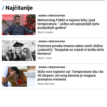
/
Najčitanije
/
BOSNA I HERCEGOVINA
Meteorolog FHMZ-a najavio kišu i pad
temperatura: "Jedno od najsvježijih ljeta
posljednjih godina"
PRIJE 2 DANA
/
BOSNA I HERCEGOVINA
Potresna poruka imama nakon smrti Aldine
Ljubunčić: "Dunjaluk ne vrijedi ni koliko krilo
komarca"
PRIJE 1 DAN
/
BOSNA I HERCEGOVINA
Stiže novi toplotni val: Temperature idu i do
40 stepeni, od ovog datuma je moguća
promjena vremena
PRIJE OKO 22H