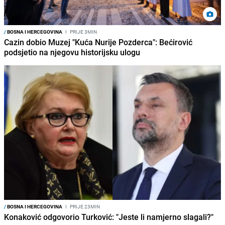
/
BOSNA I HERCEGOVINA
I
PRIJE 3MIN
Cazin dobio Muzej "Kuća Nurije Pozderca": Bećirović
podsjetio na njegovu historijsku ulogu
/
BOSNA I HERCEGOVINA
I
PRIJE 23MIN
Konaković odgovorio Turković: "Jeste li namjerno slagali?"