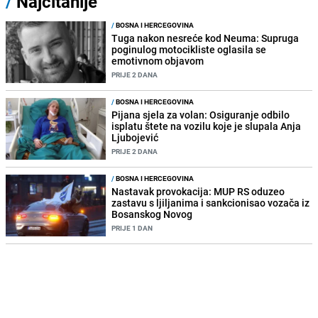
/
Najčitanije
/
BOSNA I HERCEGOVINA
Tuga nakon nesreće kod Neuma: Supruga
poginulog motocikliste oglasila se
emotivnom objavom
PRIJE 2 DANA
/
BOSNA I HERCEGOVINA
Pijana sjela za volan: Osiguranje odbilo
isplatu štete na vozilu koje je slupala Anja
Ljubojević
PRIJE 2 DANA
/
BOSNA I HERCEGOVINA
Nastavak provokacija: MUP RS oduzeo
zastavu s ljiljanima i sankcionisao vozača iz
Bosanskog Novog
PRIJE 1 DAN