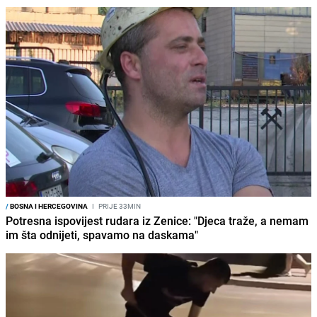
/
BOSNA I HERCEGOVINA
I
PRIJE 33MIN
Potresna ispovijest rudara iz Zenice: "Djeca traže, a nemam
im šta odnijeti, spavamo na daskama"