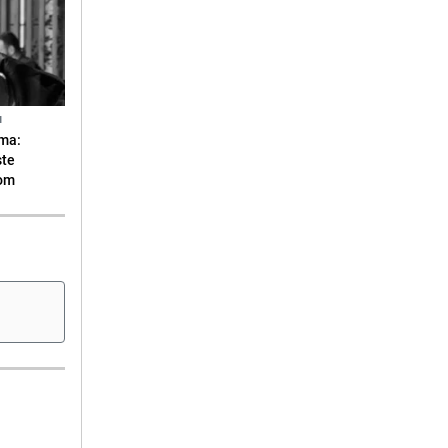
N
ma:
ste
vom