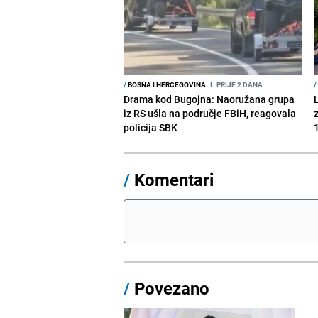
/
BOSNA I HERCEGOVINA
I
PRIJE 2 DANA
/
Drama kod Bugojna: Naoružana grupa
iz RS ušla na područje FBiH, reagovala
policija SBK
1
/
Komentari
/
Povezano