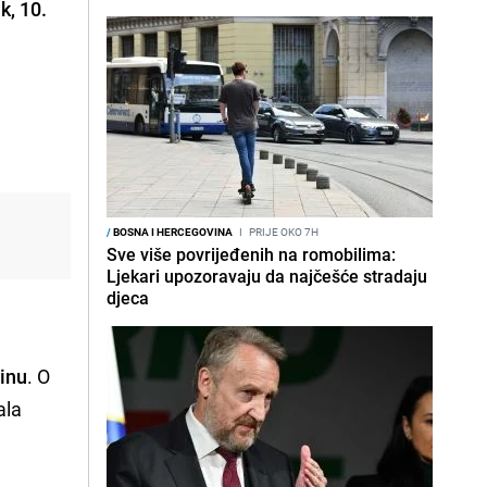
k, 10.
/
BOSNA I HERCEGOVINA
I
PRIJE OKO 7H
Sve više povrijeđenih na romobilima:
Ljekari upozoravaju da najčešće stradaju
djeca
tinu
. O
ala