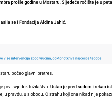
mbra prošle godine u Mostaru. Sljedeće ročište je u peta
lasila se i Fondacija Aldina Jahić
.
i:
e više intervencija zbog vrućina, doktor otkriva najčešće tegobe
taru počeo glavni pretres.
je prvi svjedok tužilaštva.
Ustao je pred sudom i rekao is
ude, u pravdu, u slobodu. O strahu koji ona nikad nije pokaz
a
.