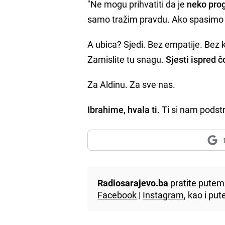
"Ne mogu prihvatiti da je
neko proga
samo tražim pravdu. Ako spasimo j
A ubica? Sjedi. Bez empatije. Bez k
Zamislite tu snagu.
Sjesti ispred č
Za Aldinu. Za sve nas.
Ibrahime, hvala ti
. Ti si nam podst
Radiosarajevo.ba
pratite putem 
Facebook
|
Instagram
, kao i p