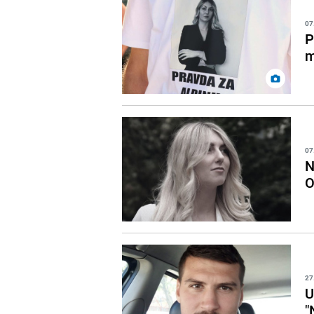
07
P
m
07
N
O
27
U
"