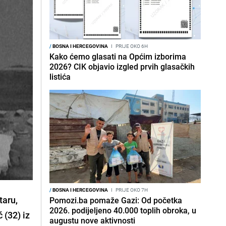
/
BOSNA I HERCEGOVINA
I
PRIJE OKO 6H
Kako ćemo glasati na Općim izborima
2026? CIK objavio izgled prvih glasačkih
listića
/
BOSNA I HERCEGOVINA
I
PRIJE OKO 7H
taru,
Pomozi.ba pomaže Gazi: Od početka
2026. podijeljeno 40.000 toplih obroka, u
 (32) iz
augustu nove aktivnosti