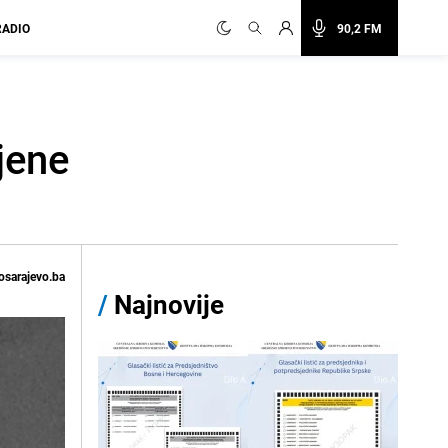
RADIO
90,2 FM
jene
osarajevo.ba
/
Najnovije