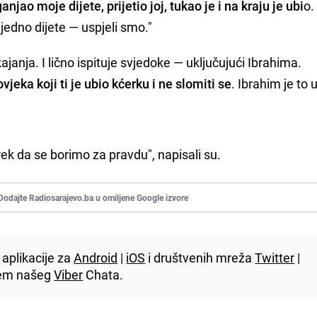
njao moje dijete, prijetio joj, tukao je i na kraju je ubi
o.
edno dijete — uspjeli smo."
ajanja. I lično ispituje svjedoke — uključujući Ibrahima.
ovjeka koji ti je ubio kćerku i ne slomiti se
. Ibrahim je to 
rek da se borimo za pravdu", napisali su.
Dodajte Radiosarajevo.ba u omiljene Google izvore
aplikacije za
Android
|
iOS
i društvenih mreža
Twitter
|
utem našeg
Viber
Chata.