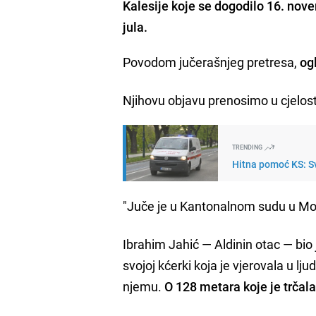
Kalesije koje se dogodilo 16. nove
jula.
Povodom jučerašnjeg pretresa,
og
Njihovu objavu prenosimo u cjelost
TRENDING
Hitna pomoć KS: Sv
"Juče je u Kantonalnom sudu u Mos
Ibrahim Jahić — Aldinin otac — bio 
svojoj kćerki koja je vjerovala u lj
njemu.
O 128 metara koje je trčal