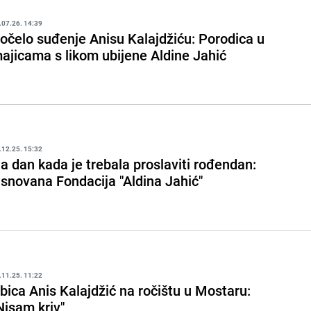
.07.26. 14:39
očelo suđenje Anisu Kalajdžiću: Porodica u
ajicama s likom ubijene Aldine Jahić
.12.25. 15:32
a dan kada je trebala proslaviti rođendan:
snovana Fondacija "Aldina Jahić"
.11.25. 11:22
bica Anis Kalajdžić na ročištu u Mostaru:
Nisam kriv"