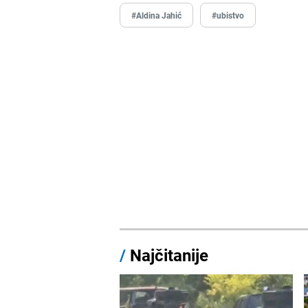
#Aldina Jahić
#ubistvo
/
Najčitanije