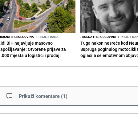
BOSNA I HERCEGOVINA
I
PRIJE 2 DANA
/
BOSNA I HERCEGOVINA
I
PRIJE 1 DA
Lidl BiH najavljuje masovno
Tuga nakon nesreće kod Neu
zapošljavanje: Otvorene prijave za
Supruga poginulog motocikli
.000 mjesta u logistici i prodaji
oglasila se emotivnom obja
Prikaži komentare
(
1
)