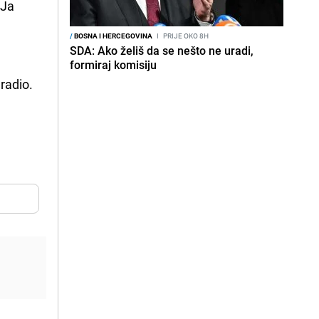
 Ja
/
BOSNA I HERCEGOVINA
I
PRIJE OKO 8H
SDA: Ako želiš da se nešto ne uradi,
formiraj komisiju
uradio.