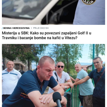
/
BOSNA I HERCEGOVINA
I
PRIJE OKO 9H
Misterija u SBK: Kako su povezani zapaljeni Golf II u
Travniku i bacanje bombe na kafić u Vitezu?