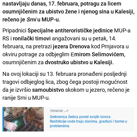
nastavljaju danas, 17. februara, potragu za licem
osumnjičenim za ubistvo žene i njenog sina u Kalesiji,
rečeno je
Srni
u MUP-u.
Pripadnici
Specijalne antiterorističke jedinice
MUP-a
RS i
ronilački timovi
angažovani su u petak, 14.
februara, na pretrazi
jezera Drenova
kod Prnjavora u
okviru potrage za odbjeglim
Еmirom Selimovićem
,
osumnjičenim za
dvostruko ubistvo u Kalesiji.
Na ovoj lokaciji su 13. februara pronađeni posljednji
tragovi odbjeglog lica, zbog čega postoji mogućnost
da je izvršio
samoubistvo
skokom u jezero, rečeno je
ranije Srni u MUP-u.
TRENDING
Srebrenica žedna pored svojih izvora:
Restrikcije vode traju danima, građani i farme u
problemima