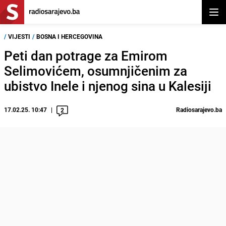
Otvor
/
VIJESTI
/
BOSNA I HERCEGOVINA
Peti dan potrage za Emirom
Selimovićem, osumnjičenim za
ubistvo Inele i njenog sina u Kalesiji
17.02.25. 10:47
Radiosarajevo.ba
2