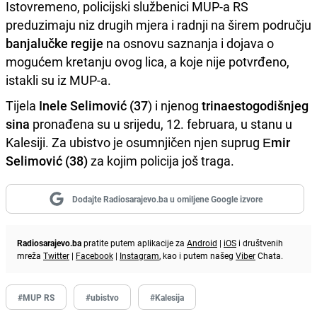
Istovremeno, policijski službenici MUP-a RS
preduzimaju niz drugih mjera i radnji na širem području
banjalučke regije
na osnovu saznanja i dojava o
mogućem kretanju ovog lica, a koje nije potvrđeno,
istakli su iz MUP-a.
Tijela
Inele Selimović (37
) i njenog
trinaestogodišnjeg
sina
pronađena su u srijedu, 12. februara, u stanu u
Kalesiji. Za ubistvo je osumnjičen njen suprug
Еmir
Selimović (38)
za kojim policija još traga.
Dodajte Radiosarajevo.ba u omiljene Google izvore
Radiosarajevo.ba
pratite putem aplikacije za
Android
|
iOS
i društvenih
mreža
Twitter
|
Facebook
|
Instagram
, kao i putem našeg
Viber
Chata.
#MUP RS
#ubistvo
#Kalesija