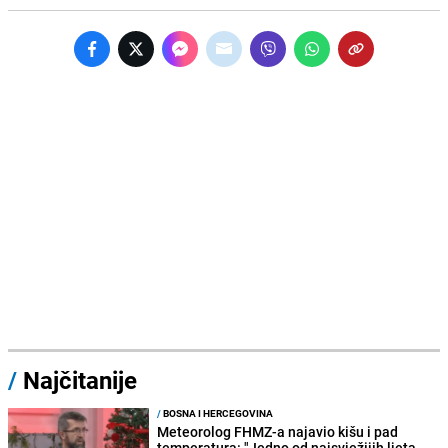
/
Najčitanije
/
BOSNA I HERCEGOVINA
Meteorolog FHMZ-a najavio kišu i pad
temperatura: "Jedno od najsvježijih ljeta