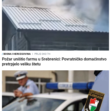
/
BOSNA I HERCEGOVINA
I
PRIJE OKO 7H
Požar uništio farmu u Srebrenici: Povratničko domaćinstvo
pretrpjelo veliku štetu