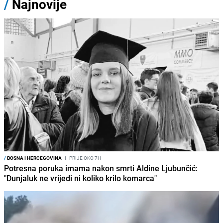
/
Najnovije
/
BOSNA I HERCEGOVINA
I
PRIJE OKO 7H
Potresna poruka imama nakon smrti Aldine Ljubunčić:
"Dunjaluk ne vrijedi ni koliko krilo komarca"