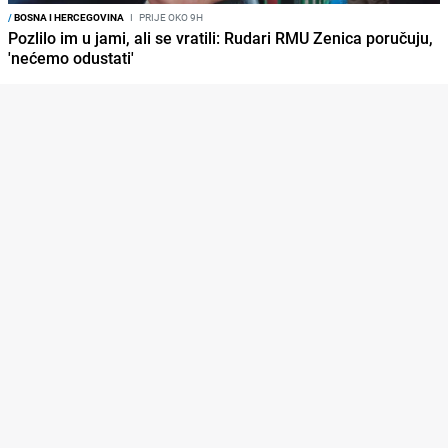
/
BOSNA I HERCEGOVINA
I
PRIJE OKO 9H
Pozlilo im u jami, ali se vratili: Rudari RMU Zenica poručuju,
'nećemo odustati'