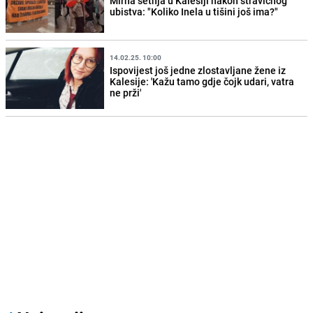
Mirna šetnja u Kalesiji nakon stravičnog
ubistva: "Koliko Inela u tišini još ima?"
14.02.25. 10:00
Ispovijest još jedne zlostavljane žene iz
Kalesije: 'Kažu tamo gdje čojk udari, vatra
ne prži'