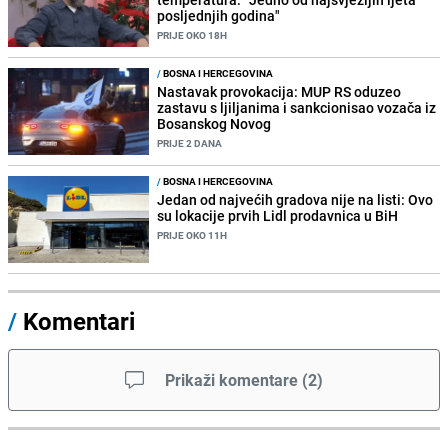
posljednjih godina"
PRIJE OKO 18H
/
BOSNA I HERCEGOVINA
Nastavak provokacija: MUP RS oduzeo
zastavu s ljiljanima i sankcionisao vozača iz
Bosanskog Novog
PRIJE 2 DANA
/
BOSNA I HERCEGOVINA
Jedan od najvećih gradova nije na listi: Ovo
su lokacije prvih Lidl prodavnica u BiH
PRIJE OKO 11H
/
Komentari
Prikaži komentare
(
2
)