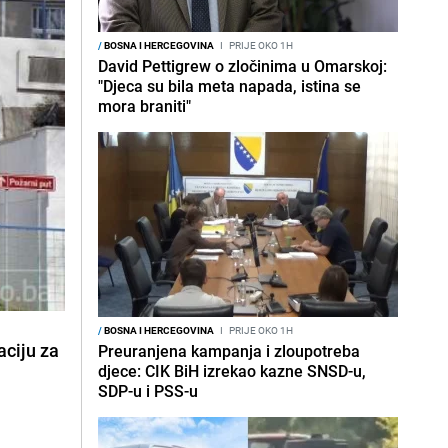
/
BOSNA I HERCEGOVINA
I
PRIJE OKO 1H
David Pettigrew o zločinima u Omarskoj:
"Djeca su bila meta napada, istina se
mora braniti"
/
BOSNA I HERCEGOVINA
I
PRIJE OKO 1H
aciju za
Preuranjena kampanja i zloupotreba
djece: CIK BiH izrekao kazne SNSD-u,
SDP-u i PSS-u