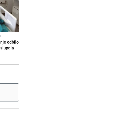
N
anje odbilo
e slupala