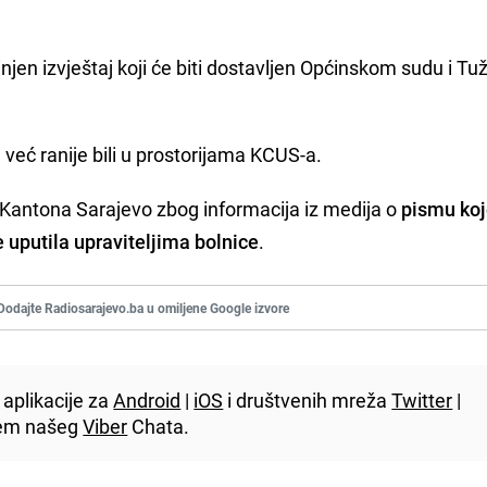
njen izvještaj koji će biti dostavljen Općinskom sudu i Tu
već ranije bili u prostorijama KCUS-a.
 Kantona Sarajevo zbog informacija iz medija o
pismu koj
 uputila upraviteljima bolnice
.
Dodajte Radiosarajevo.ba u omiljene Google izvore
aplikacije za
Android
|
iOS
i društvenih mreža
Twitter
|
utem našeg
Viber
Chata.