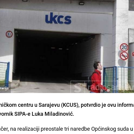
racija
iničkom centru u Sarajevu
(KCUS), potvrdio je ovu inform
ornik SIPA-e
Luka Miladinović
.
učer, na realizaciji preostale tri naredbe Općinskog suda u