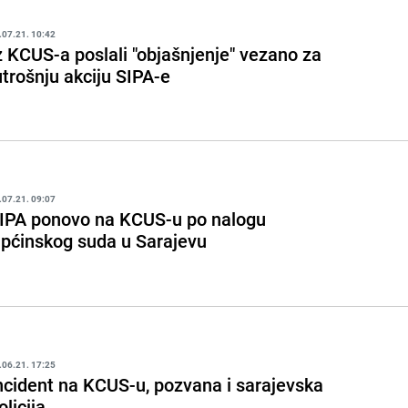
.07.21. 10:42
z KCUS-a poslali "objašnjenje" vezano za
utrošnju akciju SIPA-e
.07.21. 09:07
IPA ponovo na KCUS-u po nalogu
pćinskog suda u Sarajevu
.06.21. 17:25
ncident na KCUS-u, pozvana i sarajevska
olicija