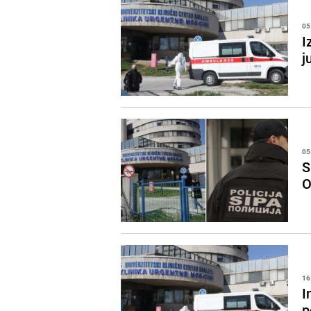
05
I
j
05
S
O
16
I
p