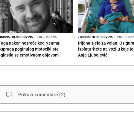
BOSNA I HERCEGOVINA
I
PRIJE 2 DANA
/
BOSNA I HERCEGOVINA
I
PRIJE 1 DA
Tuga nakon nesreće kod Neuma:
Pijana sjela za volan: Osigur
Supruga poginulog motocikliste
isplatu štete na vozilu koje j
oglasila se emotivnom objavom
Anja Ljubojević
Prikaži komentare
(
2
)