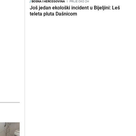
/
BOSNA I HERCEGOVINA
I
PRIJE OKO 2H
Još jedan ekološki incident u Bijeljini: Leš
teleta pluta Dašnicom