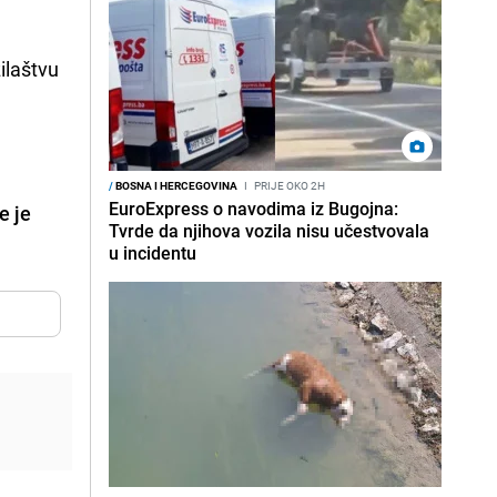
žilaštvu
/
BOSNA I HERCEGOVINA
I
PRIJE OKO 2H
EuroExpress o navodima iz Bugojna:
e je
Tvrde da njihova vozila nisu učestvovala
u incidentu