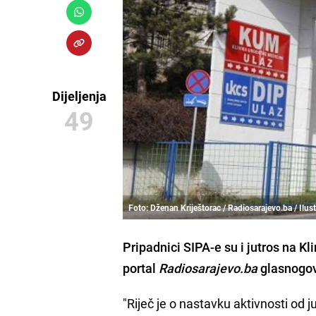
Dijeljenja
49
Foto: Dženan Kriještorac / Radiosarajevo.ba / Ilust
Pripadnici SIPA-e su i jutros na
Kl
portal
Radiosarajevo.ba
glasnogov
"Riječ je o nastavku aktivnosti od j