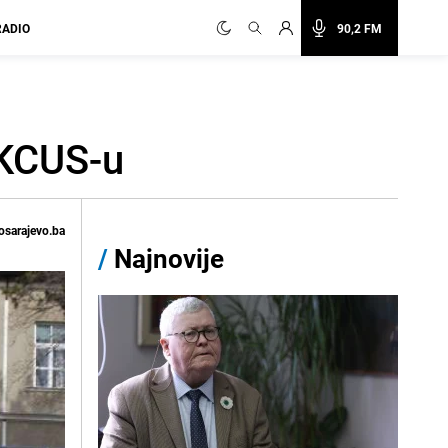
RADIO
90,2 FM
 KCUS-u
osarajevo.ba
/
Najnovije