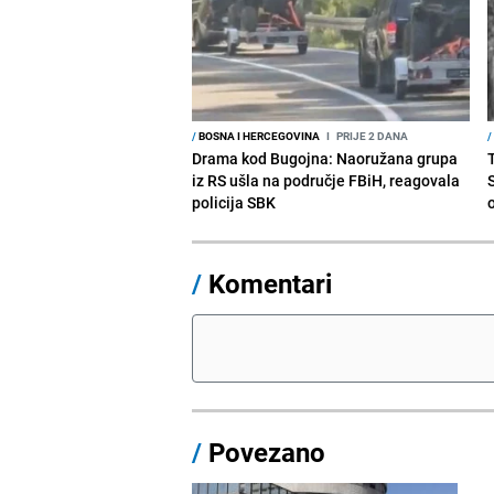
/
BOSNA I HERCEGOVINA
I
PRIJE 2 DANA
/
Drama kod Bugojna: Naoružana grupa
iz RS ušla na područje FBiH, reagovala
policija SBK
/
Komentari
/
Povezano