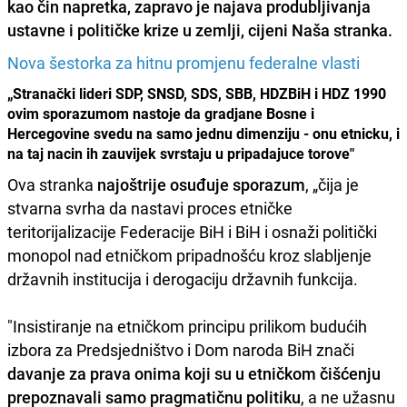
kao čin napretka, zapravo je
najava produbljivanja
ustavne i političke krize
u zemlji, cijeni Naša stranka.
Nova šestorka za hitnu promjenu federalne vlasti
„Stranački lideri SDP, SNSD, SDS, SBB, HDZBiH i HDZ 1990
ovim sporazumom nastoje da gradjane Bosne i
Hercegovine svedu na samo jednu dimenziju - onu etnicku, i
na taj nacin ih zauvijek svrstaju u pripadajuce torove"
Ova stranka
najoštrije osuđuje sporazum
, „čija je
stvarna svrha da nastavi proces etničke
teritorijalizacije Federacije BiH i BiH i osnaži politički
monopol nad etničkom pripadnošću kroz slabljenje
državnih institucija i derogaciju državnih funkcija.
"Insistiranje na etničkom principu prilikom budućih
izbora za Predsjedništvo i Dom naroda BiH znači
davanje za prava onima koji su u etničkom čišćenju
prepoznavali samo pragmatičnu politiku
, a ne užasnu