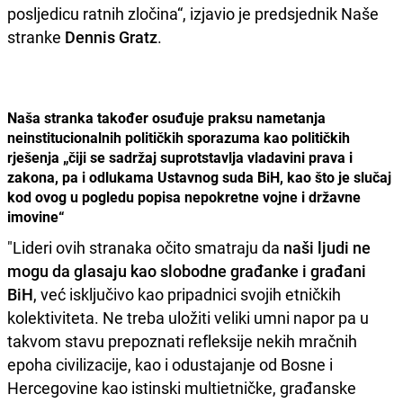
posljedicu ratnih zločina“, izjavio je predsjednik Naše
stranke
Dennis Gratz
.
Naša stranka također osuđuje praksu nametanja
neinstitucionalnih političkih sporazuma kao političkih
rješenja „čiji se sadržaj suprotstavlja vladavini prava i
zakona, pa i odlukama Ustavnog suda BiH, kao što je slučaj
kod ovog u pogledu popisa nepokretne vojne i državne
imovine“
"Lideri ovih stranaka očito smatraju da
naši ljudi ne
mogu da glasaju kao slobodne građanke i građani
BiH
, već isključivo kao pripadnici svojih etničkih
kolektiviteta. Ne treba uložiti veliki umni napor pa u
takvom stavu prepoznati refleksije nekih mračnih
epoha civilizacije, kao i odustajanje od Bosne i
Hercegovine kao istinski multietničke, građanske