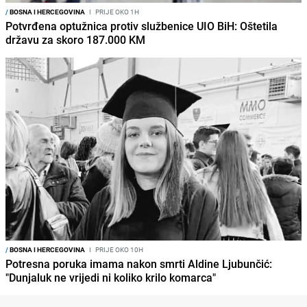
/
BOSNA I HERCEGOVINA
I
PRIJE OKO 1H
Potvrđena optužnica protiv službenice UIO BiH: Oštetila
državu za skoro 187.000 KM
/
BOSNA I HERCEGOVINA
I
PRIJE OKO 10H
Potresna poruka imama nakon smrti Aldine Ljubunčić:
"Dunjaluk ne vrijedi ni koliko krilo komarca"