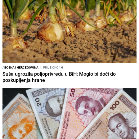
/
BOSNA I HERCEGOVINA
I
PRIJE OKO 1H
Suša ugrozila poljoprivredu u BiH: Moglo bi doći do
poskupljenja hrane