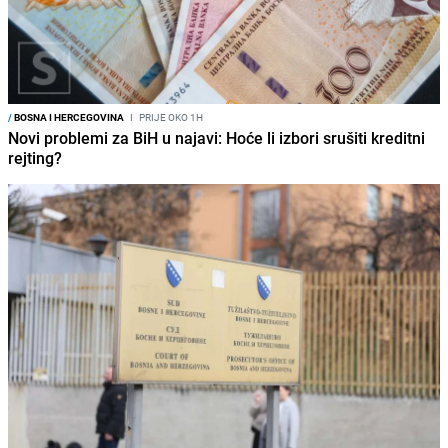
/
BOSNA I HERCEGOVINA
I
PRIJE OKO 1H
Novi problemi za BiH u najavi: Hoće li izbori srušiti kreditni
rejting?