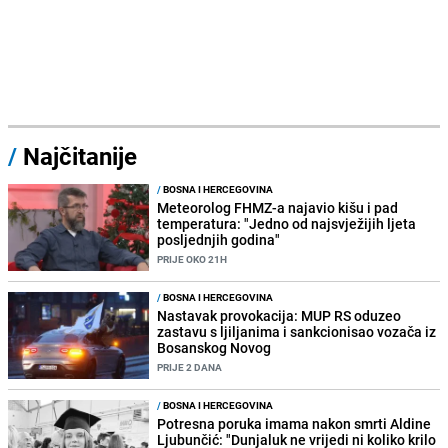
/
Najčitanije
/
BOSNA I HERCEGOVINA
Meteorolog FHMZ-a najavio kišu i pad
temperatura: "Jedno od najsvježijih ljeta
posljednjih godina"
PRIJE OKO 21H
/
BOSNA I HERCEGOVINA
Nastavak provokacija: MUP RS oduzeo
zastavu s ljiljanima i sankcionisao vozača iz
Bosanskog Novog
PRIJE 2 DANA
/
BOSNA I HERCEGOVINA
Potresna poruka imama nakon smrti Aldine
Ljubunčić: "Dunjaluk ne vrijedi ni koliko krilo