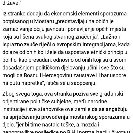
države."
Iz stranke dodaju da ekonomski elementi sporazuma
potpisanog u Mostaru „predstavljaju najobičnije
zamazivanje očiju javnosti i ponavljanje općih mjesta
koja su lišena svakog stvarnog značenja“. „
Lažno i
isprazno zvuče riječi o evropskim integracijama
, kada
dolaze od onih koji žele da uspostave etnički princip u
politici kao presudan, odnosno od onih koji su u svom
dosadašnjem političkom djelovanju učinili sve što su
mogli da Bosnu i Hercegovinu zaustave ili bar uspore
na putu napretka“, ističe se u saopćenju.
Zbog svega toga,
ova stranka poziva sve
građanski
orijentirane političke subjekte, međunarodne
institucije i sve stanovnike ove zemlje
da se angažuju
na sprječavanju provođenja mostarskog sporazuma
u
djelo, "jer bi time nastale teške, a možda i
nepopravljive posljedice po BiH i normalizaciju života u