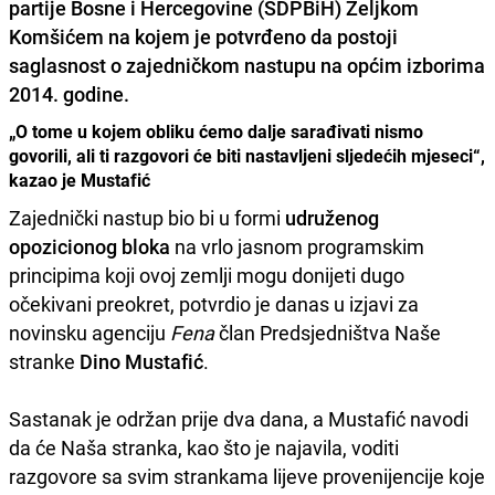
partije Bosne i Hercegovine (SDPBiH)
Željkom
Komšićem
na kojem je potvrđeno da postoji
saglasnost o zajedničkom nastupu na općim izborima
2014
. godine.
„O tome u kojem obliku ćemo dalje sarađivati nismo
govorili, ali ti razgovori će biti nastavljeni sljedećih mjeseci“,
kazao je Mustafić
Zajednički nastup bio bi u formi
udruženog
opozicionog bloka
na vrlo jasnom programskim
principima koji ovoj zemlji mogu donijeti dugo
očekivani preokret, potvrdio je danas u izjavi za
novinsku agenciju
Fena
član Predsjedništva Naše
stranke
Dino Mustafić
.
Sastanak je održan prije dva dana, a Mustafić navodi
da će Naša stranka, kao što je najavila, voditi
razgovore sa svim strankama lijeve provenijencije koje