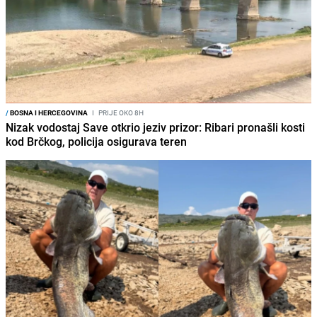
/
BOSNA I HERCEGOVINA
I
PRIJE OKO 8H
Nizak vodostaj Save otkrio jeziv prizor: Ribari pronašli kosti
kod Brčkog, policija osigurava teren