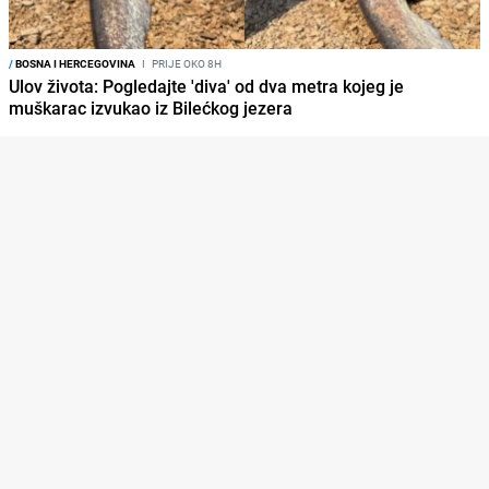
/
BOSNA I HERCEGOVINA
I
PRIJE OKO 8H
Ulov života: Pogledajte 'diva' od dva metra kojeg je
muškarac izvukao iz Bilećkog jezera