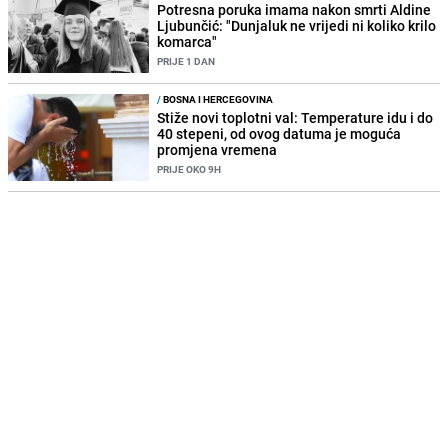
Potresna poruka imama nakon smrti Aldine
Ljubunčić: "Dunjaluk ne vrijedi ni koliko krilo
komarca"
PRIJE 1 DAN
/
BOSNA I HERCEGOVINA
Stiže novi toplotni val: Temperature idu i do
40 stepeni, od ovog datuma je moguća
promjena vremena
PRIJE OKO 9H