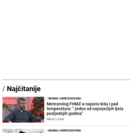
/
Najčitanije
/
BOSNA I HERCEGOVINA
Meteorolog FHMZ-a najavio kišu i pad
temperatura: "Jedno od najsvježijih ljeta
posljednjih godina"
PRIJE 1 DAN
/
BOSNA I HERCEGOVINA