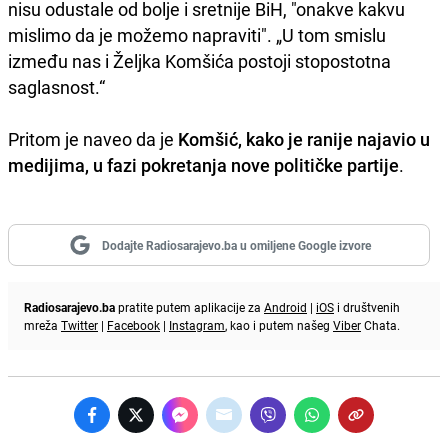
nisu odustale od bolje i sretnije BiH, "onakve kakvu
mislimo da je možemo napraviti". „U tom smislu
između nas i Željka Komšića postoji stopostotna
saglasnost.“
Pritom je naveo da je
Komšić, kako je ranije najavio u
medijima, u fazi pokretanja nove političke partije
.
Dodajte Radiosarajevo.ba u omiljene Google izvore
Radiosarajevo.ba
pratite putem aplikacije za
Android
|
iOS
i društvenih
mreža
Twitter
|
Facebook
|
Instagram
, kao i putem našeg
Viber
Chata.