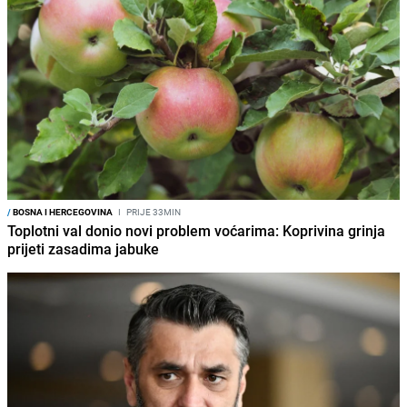
/
BOSNA I HERCEGOVINA
I
PRIJE 33MIN
Toplotni val donio novi problem voćarima: Koprivina grinja
prijeti zasadima jabuke