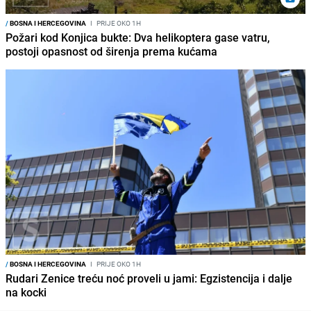
/
BOSNA I HERCEGOVINA
I
PRIJE OKO 1H
Požari kod Konjica bukte: Dva helikoptera gase vatru,
postoji opasnost od širenja prema kućama
/
BOSNA I HERCEGOVINA
I
PRIJE OKO 1H
Rudari Zenice treću noć proveli u jami: Egzistencija i dalje
na kocki