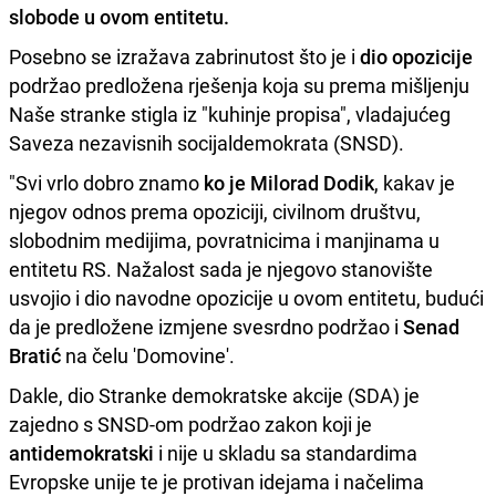
slobode u ovom entitetu.
Posebno se izražava zabrinutost što je i
dio opozicije
podržao predložena rješenja koja su prema mišljenju
Naše stranke stigla iz "kuhinje propisa", vladajućeg
Saveza nezavisnih socijaldemokrata (SNSD).
"Svi vrlo dobro znamo
ko je Milorad Dodik
, kakav je
njegov odnos prema opoziciji, civilnom društvu,
slobodnim medijima, povratnicima i manjinama u
entitetu RS. Nažalost sada je njegovo stanovište
usvojio i dio navodne opozicije u ovom entitetu, budući
da je predložene izmjene svesrdno podržao i
Senad
Bratić
na čelu 'Domovine'.
Dakle, dio Stranke demokratske akcije (SDA) je
zajedno s SNSD-om podržao zakon koji je
antidemokratski
i nije u skladu sa standardima
Evropske unije te je protivan idejama i načelima