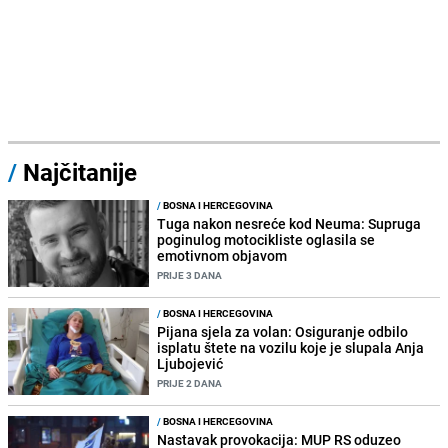
/
Najčitanije
/
BOSNA I HERCEGOVINA
Tuga nakon nesreće kod Neuma: Supruga
poginulog motocikliste oglasila se
emotivnom objavom
PRIJE 3 DANA
/
BOSNA I HERCEGOVINA
Pijana sjela za volan: Osiguranje odbilo
isplatu štete na vozilu koje je slupala Anja
Ljubojević
PRIJE 2 DANA
/
BOSNA I HERCEGOVINA
Nastavak provokacija: MUP RS oduzeo