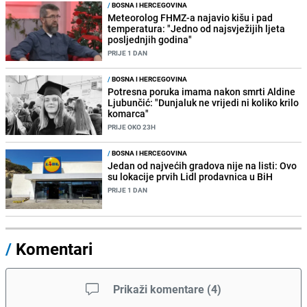
/
BOSNA I HERCEGOVINA
Meteorolog FHMZ-a najavio kišu i pad
temperatura: "Jedno od najsvježijih ljeta
posljednjih godina"
PRIJE 1 DAN
/
BOSNA I HERCEGOVINA
Potresna poruka imama nakon smrti Aldine
Ljubunčić: "Dunjaluk ne vrijedi ni koliko krilo
komarca"
PRIJE OKO 23H
/
BOSNA I HERCEGOVINA
Jedan od najvećih gradova nije na listi: Ovo
su lokacije prvih Lidl prodavnica u BiH
PRIJE 1 DAN
/
Komentari
Prikaži komentare
(
4
)