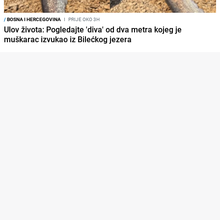
/
BOSNA I HERCEGOVINA
I
PRIJE OKO 3H
Ulov života: Pogledajte 'diva' od dva metra kojeg je
muškarac izvukao iz Bilećkog jezera