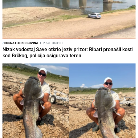
/
BOSNA I HERCEGOVINA
I
PRIJE OKO 2H
Nizak vodostaj Save otkrio jeziv prizor: Ribari pronašli kosti
kod Brčkog, policija osigurava teren