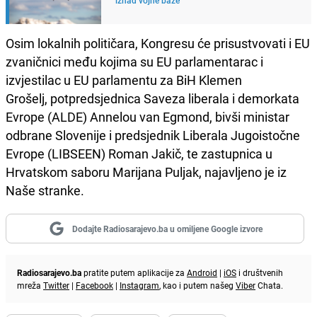
Osim lokalnih političara, Kongresu će prisustvovati i EU
zvaničnici među kojima su EU parlamentarac i
izvjestilac u EU parlamentu za BiH Klemen
Grošelj, potpredsjednica Saveza liberala i demorkata
Evrope (ALDE) Annelou van Egmond, bivši ministar
odbrane Slovenije i predsjednik Liberala Jugoistočne
Evrope (LIBSEEN) Roman Jakič, te zastupnica u
Hrvatskom saboru Marijana Puljak, najavljeno je iz
Naše stranke.
Dodajte Radiosarajevo.ba u omiljene Google izvore
Radiosarajevo.ba
pratite putem aplikacije za
Android
|
iOS
i društvenih
mreža
Twitter
|
Facebook
|
Instagram
, kao i putem našeg
Viber
Chata.