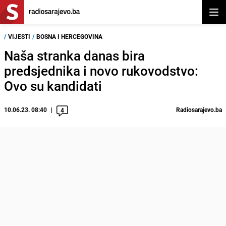
Otvor
/
VIJESTI
/
BOSNA I HERCEGOVINA
Naša stranka danas bira
predsjednika i novo rukovodstvo:
Ovo su kandidati
10.06.23. 08:40
Radiosarajevo.ba
4