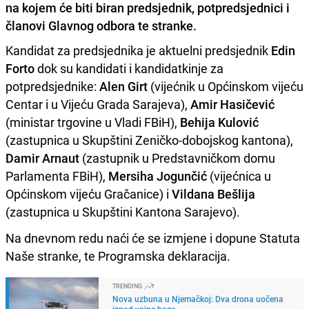
na kojem će biti biran predsjednik, potpredsjednici i
članovi Glavnog odbora te stranke.
Kandidat za predsjednika je aktuelni predsjednik
Edin
Forto
dok su kandidati i kandidatkinje za
potpredsjednike:
Alen Girt
(vijećnik u Općinskom vijeću
Centar i u Vijeću Grada Sarajeva),
Amir Hasičević
(ministar trgovine u Vladi FBiH),
Behija Kulović
(zastupnica u Skupštini Zeničko-dobojskog kantona),
Damir Arnaut
(zastupnik u Predstavničkom domu
Parlamenta FBiH),
Mersiha Jogunčić
(vijećnica u
Općinskom vijeću Gračanice) i
Vildana Bešlija
(zastupnica u Skupštini Kantona Sarajevo).
Na dnevnom redu naći će se izmjene i dopune Statuta
Naše stranke, te Programska deklaracija.
TRENDING
Nova uzbuna u Njemačkoj: Dva drona uočena
iznad vojne baze