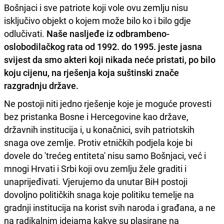
Bošnjaci i sve patriote koji vole ovu zemlju nisu
isključivo objekt o kojem može bilo ko i bilo gdje
odlučivati.
Naše nasljeđe iz odbrambeno-
oslobodilačkog rata od 1992. do 1995. jeste jasna
svijest da smo akteri koji nikada neće pristati, po bilo
koju cijenu, na rješenja koja suštinski znače
razgradnju države.
Ne postoji niti jedno rješenje koje je moguće provesti
bez pristanka Bosne i Hercegovine kao države,
državnih institucija i, u konačnici, svih patriotskih
snaga ove zemlje. Protiv etničkih podjela koje bi
dovele do 'trećeg entiteta' nisu samo Bošnjaci, već i
mnogi Hrvati i Srbi koji ovu zemlju žele graditi i
unaprijeđivati. Vjerujemo da unutar BiH postoji
dovoljno političkih snaga koje politiku temelje na
gradnji institucija na korist svih naroda i građana, a ne
na radikalnim idejama kakve su plasirane na