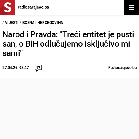
Otvor
/
VIJESTI
/
BOSNA I HERCEGOVINA
Narod i Pravda: "Treći entitet je pusti
san, o BiH odlučujemo isključivo mi
sami"
27.04.26. 08:47
Radiosarajevo.ba
17