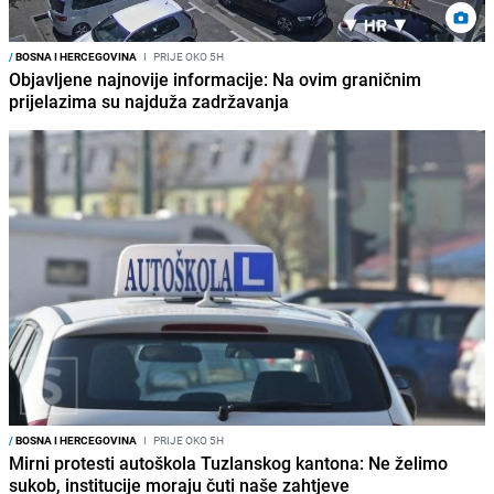
/
BOSNA I HERCEGOVINA
I
PRIJE OKO 5H
Objavljene najnovije informacije: Na ovim graničnim
prijelazima su najduža zadržavanja
/
BOSNA I HERCEGOVINA
I
PRIJE OKO 5H
Mirni protesti autoškola Tuzlanskog kantona: Ne želimo
sukob, institucije moraju čuti naše zahtjeve