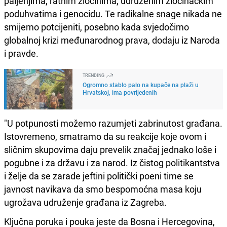
paljenjima, ratnim zločinima, udruženim zločinačkim
poduhvatima i genocidu. Te radikalne snage nikada ne
smijemo potcijeniti, posebno kada svjedočimo
globalnoj krizi međunarodnog prava, dodaju iz Naroda
i pravde.
TRENDING
Ogromno stablo palo na kupače na plaži u
Hrvatskoj, ima povrijeđenih
"U potpunosti možemo razumjeti zabrinutost građana.
Istovremeno, smatramo da su reakcije koje ovom i
sličnim skupovima daju prevelik značaj jednako loše i
pogubne i za državu i za narod. Iz čistog politikantstva
i želje da se zarade jeftini politički poeni time se
javnost navikava da smo bespomoćna masa koju
ugrožava udruženje građana iz Zagreba.
Ključna poruka i pouka jeste da Bosna i Hercegovina,