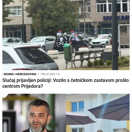
/
BOSNA I HERCEGOVINA
I
PRIJE OKO 1H
Slučaj prijavljen policiji: Vozilo s četničkom zastavom prošlo
centrom Prijedora?