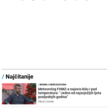
/
Najčitanije
/
BOSNA I HERCEGOVINA
Meteorolog FHMZ-a najavio kišu i pad
temperatura: "Jedno od najsvježijih ljeta
posljednjih godina"
PRIJE 2 DANA