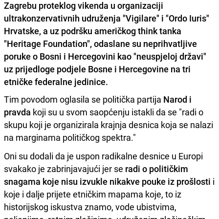
Zagrebu proteklog vikenda u organizaciji
ultrakonzervativnih udruženja "Vigilare" i "Ordo Iuris"
Hrvatske, a uz podršku američkog think tanka
"Heritage Foundation", odaslane su neprihvatljive
poruke o Bosni i Hercegovini kao "neuspjeloj državi"
uz prijedloge podjele Bosne i Hercegovine na tri
etničke federalne jedinice.
Tim povodom oglasila se politička partija
Narod i
pravda
koji su u svom saopćenju istakli da se "radi o
skupu koji je organizirala krajnja desnica koja se nalazi
na marginama političkog spektra."
Oni su dodali da je uspon radikalne desnice u Europi
svakako je zabrinjavajući jer se
radi o političkim
snagama koje nisu izvukle nikakve pouke iz prošlosti
i
koje i dalje prijete etničkim mapama koje, to iz
historijskog iskustva znamo, vode ubistvima,