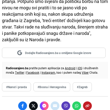
pitanja. Potpuno smo svjesni da političku borbu na tom
nivou ne mogu svi pratiti i to se jasno vidi po
reakcijama onih koji su, nakon skupa udruženja
građana iz Zagreba, 'treći entitet' doživjeli kao gotovu
stvar. Takvi rade na sluđivanju naroda, širenjem straha
i panike potkopavajući snagu države i naroda",
zaključili su iz Naroda i pravde.
Dodajte Radiosarajevo.ba u omiljene Google izvore
Radiosarajevo.ba
pratite putem aplikacije za
Android
|
iOS
i društvenih
mreža
Twitter
|
Facebook
|
Instagram
, kao i putem našeg
Viber
Chata.
#Narod i pravda
#Bosna i Hercegovina
#Zagreb