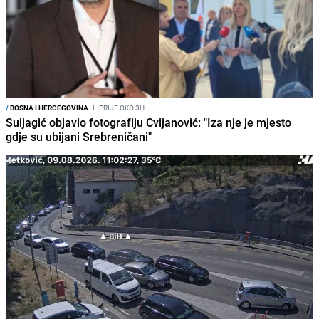
/
BOSNA I HERCEGOVINA
I
PRIJE OKO 3H
Suljagić objavio fotografiju Cvijanović: "Iza nje je mjesto
gdje su ubijani Srebreničani"