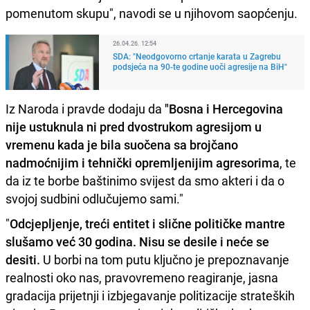
pomenutom skupu", navodi se u njihovom saopćenju.
26.04.26. 12:54
SDA: "Neodgovorno crtanje karata u Zagrebu
podsjeća na 90-te godine uoči agresije na BiH"
Iz Naroda i pravde dodaju da
"Bosna i Hercegovina
nije ustuknula ni pred dvostrukom agresijom u
vremenu kada je bila suočena sa brojčano
nadmoćnijim i tehnički opremljenijim agresorima
, te
da iz te borbe baštinimo svijest da smo akteri i da o
svojoj sudbini odlučujemo sami."
"
Odcjepljenje, treći entitet i slične političke mantre
slušamo već 30 godina. Nisu se desile i neće se
desiti.
U borbi na tom putu ključno je prepoznavanje
realnosti oko nas, pravovremeno reagiranje, jasna
gradacija prijetnji i izbjegavanje politizacije strateških