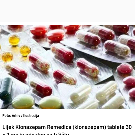
Foto: Arhiv / Ilustracija
Lijek
Klonazepam Remedica (klonazepam) tablete
30
x 2 mg je prisutan na tržištu.