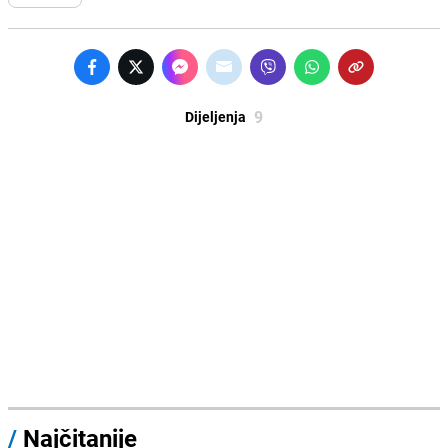
9
Dijeljenja
/
Najčitanije