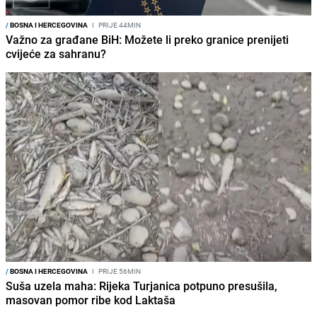
/
BOSNA I HERCEGOVINA
I
PRIJE 44MIN
Važno za građane BiH: Možete li preko granice prenijeti
cvijeće za sahranu?
/
BOSNA I HERCEGOVINA
I
PRIJE 56MIN
Suša uzela maha: Rijeka Turjanica potpuno presušila,
masovan pomor ribe kod Laktaša