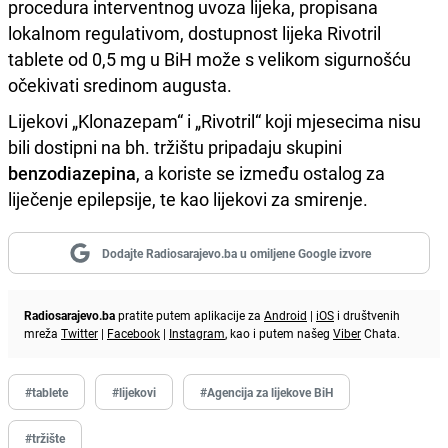
procedura interventnog uvoza lijeka, propisana
lokalnom regulativom, dostupnost lijeka Rivotril
tablete od 0,5 mg u BiH može s velikom sigurnošću
očekivati sredinom augusta.
Lijekovi „Klonazepam“ i „Rivotril“ koji mjesecima nisu
bili dostipni na bh. tržištu pripadaju skupini
benzodiazepina
, a koriste se između ostalog za
liječenje epilepsije, te kao lijekovi za smirenje.
Dodajte Radiosarajevo.ba u omiljene Google izvore
Radiosarajevo.ba
pratite putem aplikacije za
Android
|
iOS
i društvenih
mreža
Twitter
|
Facebook
|
Instagram
, kao i putem našeg
Viber
Chata.
#tablete
#lijekovi
#Agencija za lijekove BiH
#tržište