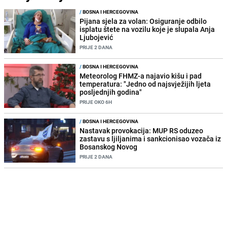
/
BOSNA I HERCEGOVINA
Pijana sjela za volan: Osiguranje odbilo
isplatu štete na vozilu koje je slupala Anja
Ljubojević
PRIJE 2 DANA
/
BOSNA I HERCEGOVINA
Meteorolog FHMZ-a najavio kišu i pad
temperatura: "Jedno od najsvježijih ljeta
posljednjih godina"
PRIJE OKO 6H
/
BOSNA I HERCEGOVINA
Nastavak provokacija: MUP RS oduzeo
zastavu s ljiljanima i sankcionisao vozača iz
Bosanskog Novog
PRIJE 2 DANA