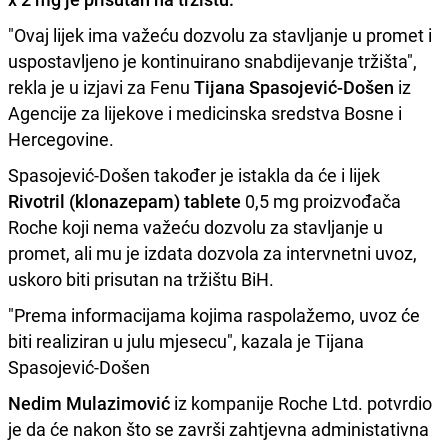
"Ovaj lijek ima važeću dozvolu za stavljanje u promet i
uspostavljeno je kontinuirano snabdijevanje tržišta",
rekla je u izjavi za Fenu
Tijana Spasojević-Došen
iz
Agencije za lijekove i medicinska sredstva Bosne i
Hercegovine.
Spasojević-Došen također je istakla da će i lijek
Rivotril (klonazepam) tablete
0,5 mg proizvođača
Roche koji nema važeću dozvolu za stavljanje u
promet, ali mu je izdata dozvola za intervnetni uvoz,
uskoro biti prisutan na tržištu BiH.
"Prema informacijama kojima raspolažemo, uvoz će
biti realiziran u julu mjesecu", kazala je Tijana
Spasojević-Došen
Nedim Mulazimović
iz kompanije Roche Ltd. potvrdio
je da će nakon što se završi zahtjevna administativna