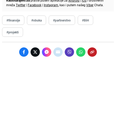
Radiosarajevo.ba
pratite putem aplikacije za
Android
|
iOS
i društvenih
mreža
Twitter
|
Facebook
|
Instagram
, kao i putem našeg
Viber
Chata.
#finansije
#obuka
#partnerstvo
#BiH
#projekti