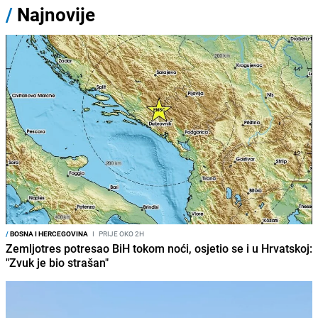
/
Najnovije
/
BOSNA I HERCEGOVINA
I
PRIJE OKO 2H
Zemljotres potresao BiH tokom noći, osjetio se i u Hrvatskoj:
"Zvuk je bio strašan"