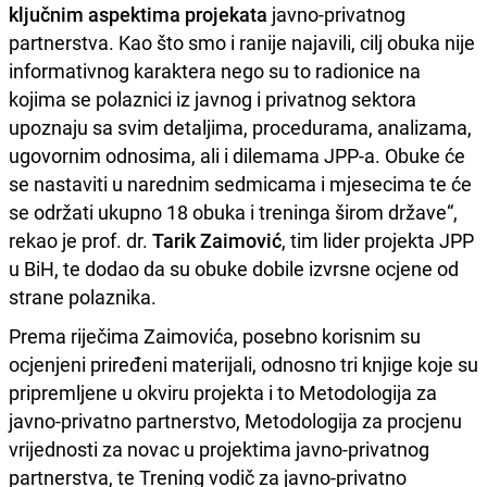
ključnim aspektima projekata
javno-privatnog
partnerstva. Kao što smo i ranije najavili, cilj obuka nije
informativnog karaktera nego su to radionice na
kojima se polaznici iz javnog i privatnog sektora
upoznaju sa svim detaljima, procedurama, analizama,
ugovornim odnosima, ali i dilemama JPP-a. Obuke će
se nastaviti u narednim sedmicama i mjesecima te će
se održati ukupno 18 obuka i treninga širom države“,
rekao je prof. dr.
Tarik Zaimović
, tim lider projekta JPP
u BiH, te dodao da su obuke dobile izvrsne ocjene od
strane polaznika.
Prema riječima Zaimovića, posebno korisnim su
ocjenjeni priređeni materijali, odnosno tri knjige koje su
pripremljene u okviru projekta i to Metodologija za
javno-privatno partnerstvo, Metodologija za procjenu
vrijednosti za novac u projektima javno-privatnog
partnerstva, te Trening vodič za javno-privatno