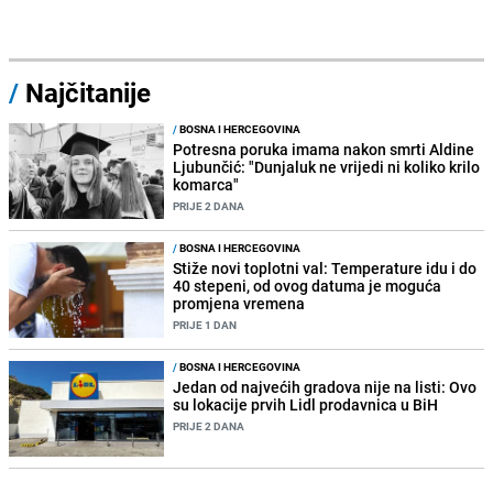
/
Najčitanije
/
BOSNA I HERCEGOVINA
Potresna poruka imama nakon smrti Aldine
Ljubunčić: "Dunjaluk ne vrijedi ni koliko krilo
komarca"
PRIJE 2 DANA
/
BOSNA I HERCEGOVINA
Stiže novi toplotni val: Temperature idu i do
40 stepeni, od ovog datuma je moguća
promjena vremena
PRIJE 1 DAN
/
BOSNA I HERCEGOVINA
Jedan od najvećih gradova nije na listi: Ovo
su lokacije prvih Lidl prodavnica u BiH
PRIJE 2 DANA