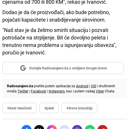
cijenama od 700 ili 800 KM", rekao je Ivanović.
Dodao je da će proizvođači, ako bude potrebno,
pojačati kapacitete i snabdijevanje sirovinom.
"Naš stav je da želimo smiriti situaciju i pozvati
potrošače na strpljenje. Bit će dovoljno peleta i
trenutno nema problema u ispunjavanju obaveza",
poručio je Ivanović.
Dodajte Radiosarajevo.ba u omiljene Google izvore
Radiosarajevo.ba
pratite putem aplikacije za
Android
|
iOS
i društvenih
mreža
Twitter
|
Facebook
|
Instagram
, kao i putem našeg
Viber
Chata.
#Amir Hasičević
#pelet
#drvna industrija