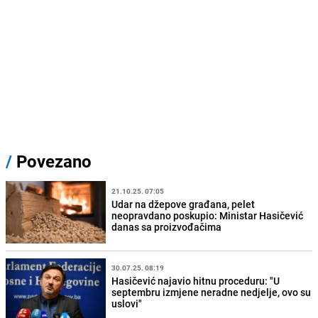
/
Povezano
21.10.25. 07:05
Udar na džepove građana, pelet
neopravdano poskupio: Ministar Hasičević
danas sa proizvođačima
30.07.25. 08:19
Hasičević najavio hitnu proceduru: "U
septembru izmjene neradne nedjelje, ovo su
uslovi"