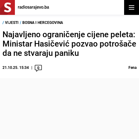
Otvor
/
VIJESTI
/
BOSNA I HERCEGOVINA
Najavljeno ograničenje cijene peleta:
Ministar Hasičević pozvao potrošače
da ne stvaraju paniku
21.10.25. 15:34
Fena
0