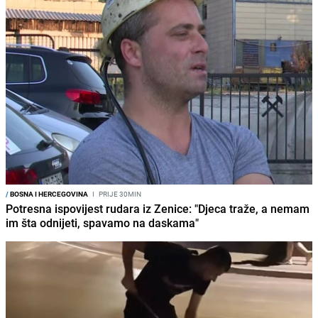
/
BOSNA I HERCEGOVINA
I
PRIJE 30MIN
Potresna ispovijest rudara iz Zenice: "Djeca traže, a nemam
im šta odnijeti, spavamo na daskama"