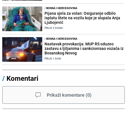
/
BOSNA I HERCEGOVINA
Pijana sjela za volan: Osiguranje odbilo
isplatu štete na vozilu koje je slupala Anja
Ljubojević
PRIJE 2 DANA
/
BOSNA I HERCEGOVINA
Nastavak provokacija: MUP RS oduzeo
zastavu s ljiljanima i sankcionisao vozača iz
Bosanskog Novog
PRIJE 1 DAN
/
Komentari
Prikaži komentare
(
0
)