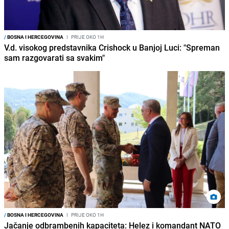
/
BOSNA I HERCEGOVINA
I
PRIJE OKO 1H
V.d. visokog predstavnika Crishock u Banjoj Luci: "Spreman
sam razgovarati sa svakim"
/
BOSNA I HERCEGOVINA
I
PRIJE OKO 1H
Jačanje odbrambenih kapaciteta: Helez i komandant NATO