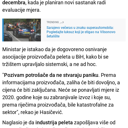
decembra
, kada je planiran novi sastanak radi
evaluacije mjera.
TRENDING
Sarajevo večeras u znaku superautomobila:
Pogledajte luksuz koji je stigao na Vilsonovo
šetalište
Ministar je istakao da je dogovoreno osnivanje
asocijacije proizvođača peleta u BiH, kako bi se
tržištem upravljalo sistemski, a ne ad hoc.
"
Pozivam potrošače da ne stvaraju paniku
. Prema
informacijama proizvođača, zaliha će biti dovoljno, a
cijena će biti zaključana. Neće se ponavljati mjere iz
2020. godine koje su zabranjivale izvoz i koje su,
prema riječima proizvođača, bile katastrofalne za
sektor", rekao je Hasičević.
Naglasio je da
industrija peleta
zapošljava više od