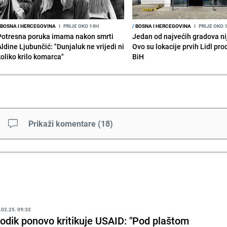
BOSNA I HERCEGOVINA
I
PRIJE OKO 14H
/
BOSNA I HERCEGOVINA
I
PRIJE OKO 
Potresna poruka imama nakon smrti
Jedan od najvećih gradova nije
Aldine Ljubunčić: "Dunjaluk ne vrijedi ni
Ovo su lokacije prvih Lidl pr
koliko krilo komarca"
BiH
Prikaži komentare
(
18
)
.02.25. 09:32
odik ponovo kritikuje USAID: "Pod plaštom