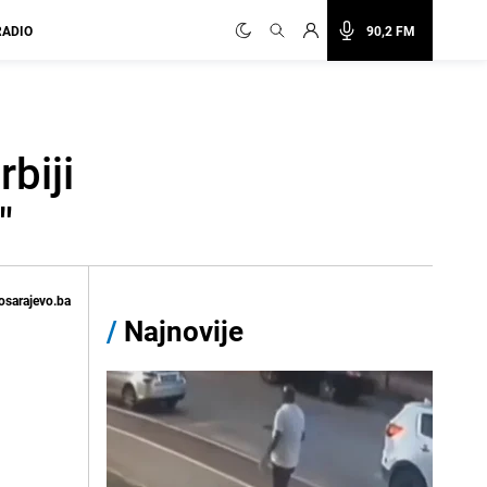
RADIO
90,2 FM
biji
"
osarajevo.ba
/
Najnovije