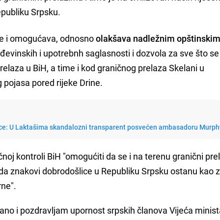
epubliku Srpsku.
love i omogućava, odnosno
olakšava nadležnim opštinski
evinskih i upotrebnh saglasnosti i dozvola za sve što se
 prelaza u BiH, a time i kod graničnog prelaza Skelani u
g pojasa pored rijeke Drine.
nice: U Laktašima skandalozni transparent posvećen ambasadoru Murph
noj kontroli BiH "omogućiti da se i na terenu granični pre
, da znakovi dobrodošlice u Republiku Srpsku ostanu kao 
ne".
sano i pozdravljam upornost srpskih članova Vijeća minist