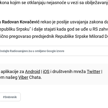
ona kojim se otklanjaju nejasnoće u vezi sa obilježavan
a
Radovan Kovačević
rekao je poslije usvajanja zakona d
publiku Srpsku" i dalje stajati kada god se uđe u RS zahv
e lično pregovarao predsjednik Republike Srpske Milorad D
Dodajte Radiosarajevo.ba u omiljene Google izvore
aplikacije za
Android
|
iOS
i društvenih mreža
Twitter
|
utem našeg
Viber
Chata.
#Srebrenik