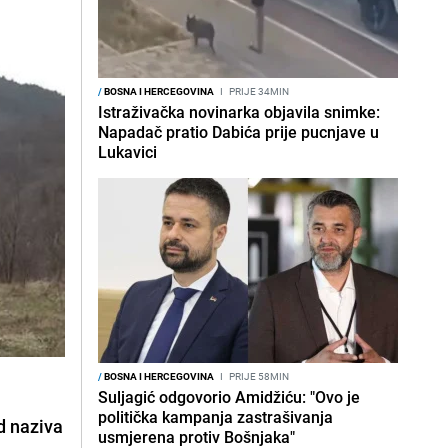
/
BOSNA I HERCEGOVINA
I
PRIJE 34MIN
Istraživačka novinarka objavila snimke:
Napadač pratio Dabića prije pucnjave u
Lukavici
/
BOSNA I HERCEGOVINA
I
PRIJE 58MIN
Suljagić odgovorio Amidžiću: "Ovo je
politička kampanja zastrašivanja
d naziva
usmjerena protiv Bošnjaka"