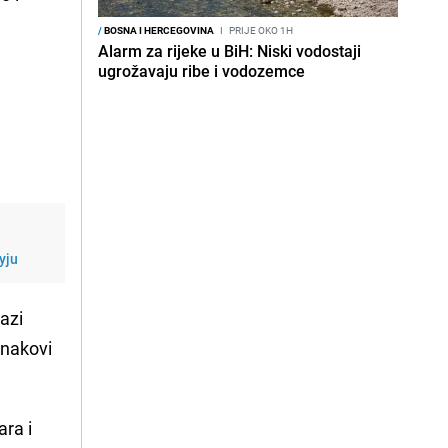
/
BOSNA I HERCEGOVINA
I
PRIJE OKO 1H
Alarm za rijeke u BiH: Niski vodostaji
ugrožavaju ribe i vodozemce
m
yju
lazi
znakovi
ara i