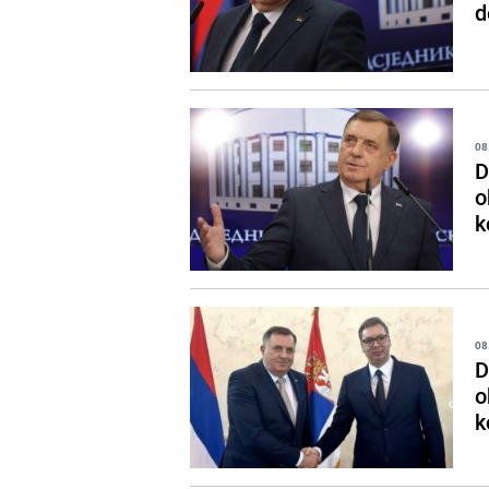
d
08
D
o
k
08
D
o
k