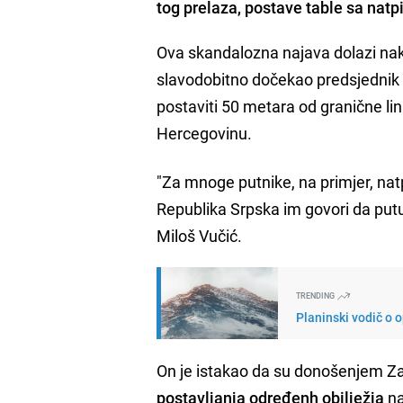
tog prelaza, postave table sa nat
Ova skandalozna najava dolazi n
slavodobitno dočekao predsjednik
postaviti 50 metara od granične lin
Hercegovinu.
"Za mnoge putnike, na primjer, natp
Republika Srpska im govori da putuj
Miloš Vučić.
TRENDING
Planinski vodič o 
On je istakao da su donošenjem Za
postavljanja određenh obilježja
na