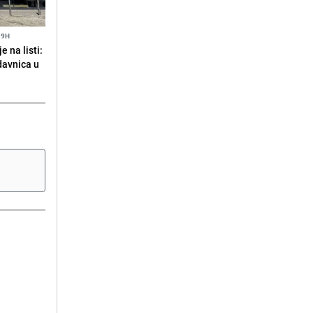
19H
 na listi:
odavnica u