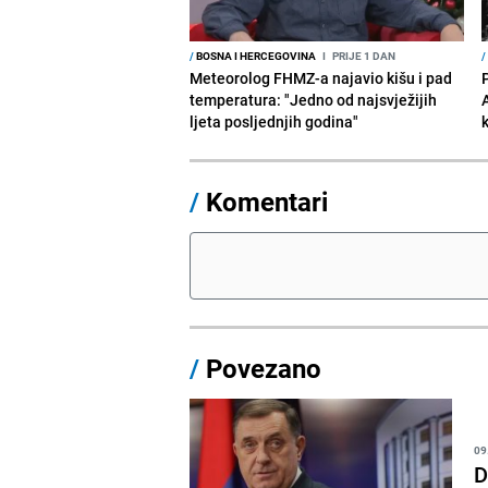
/
BOSNA I HERCEGOVINA
I
PRIJE 1 DAN
/
Meteorolog FHMZ-a najavio kišu i pad
temperatura: "Jedno od najsvježijih
ljeta posljednjih godina"
/
Komentari
/
Povezano
09
D