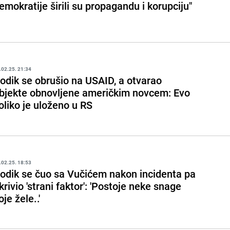
emokratije širili su propagandu i korupciju"
.02.25. 21:34
odik se obrušio na USAID, a otvarao
bjekte obnovljene američkim novcem: Evo
oliko je uloženo u RS
.02.25. 18:53
odik se čuo sa Vučićem nakon incidenta pa
krivio 'strani faktor': 'Postoje neke snage
oje žele..'