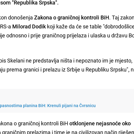
pisom "Republika Srpska".
akon donošenja
Zakona o graničnoj kontroli BiH
. Taj zakon
 RS-a
Milorad Dodik
koji kaže da će se table "dobrodošlic
ije odnosno i prije graničnog prijelaza i ulaska u državu B
is Skelani ne predstavlja ništa i nepoznato im je mjesto, 
u prema granici i prelazu iz Srbije u Republiku Srpsku", 
opasnostima planina BiH: Krenuli pijani na Čvrsnicu
kona o graničnoj kontroli BiH
otklonjene nejasnoće oko
 graničnim prelazima i time je na civilizovan način riješen