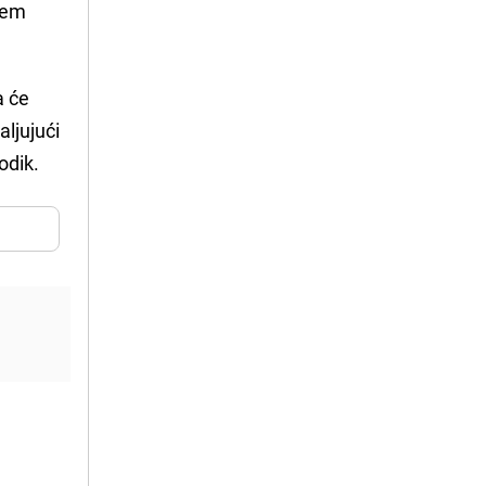
jem
a će
aljujući
odik.