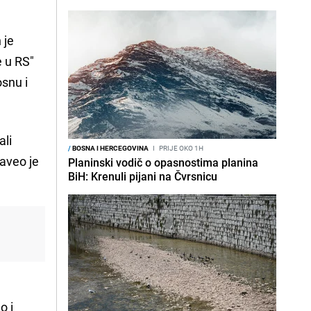
 je
e u RS"
osnu i
ali
/
BOSNA I HERCEGOVINA
I
PRIJE OKO 1H
naveo je
Planinski vodič o opasnostima planina
BiH: Krenuli pijani na Čvrsnicu
o i