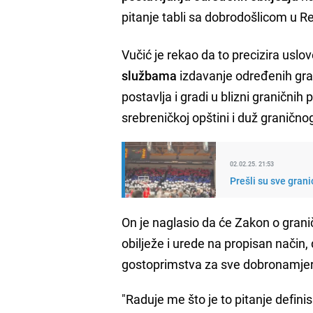
pitanje tabli sa dobrodošlicom u R
Vučić je rekao da to precizira us
službama
izdavanje određenih građ
postavlja i gradi u blizni graničnih
srebreničkoj opštini i duž granično
02.02.25. 21:53
Prešli su sve gra
On je naglasio da će Zakon o granič
obilježe i urede na propisan način
gostoprimstva za sve dobronamjer
"Raduje me što je to pitanje defini